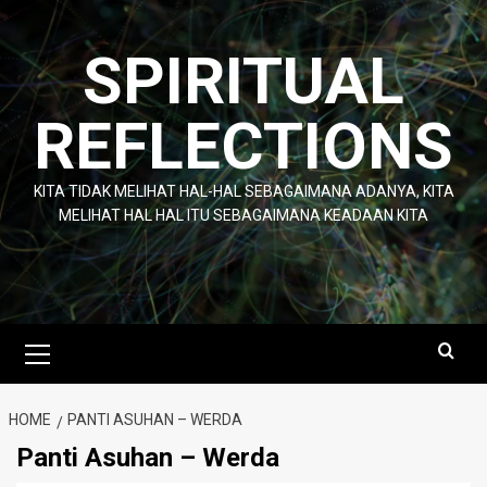
Skip
to
SPIRITUAL
content
REFLECTIONS
KITA TIDAK MELIHAT HAL-HAL SEBAGAIMANA ADANYA, KITA
MELIHAT HAL HAL ITU SEBAGAIMANA KEADAAN KITA
Primary
Menu
HOME
PANTI ASUHAN – WERDA
Panti Asuhan – Werda