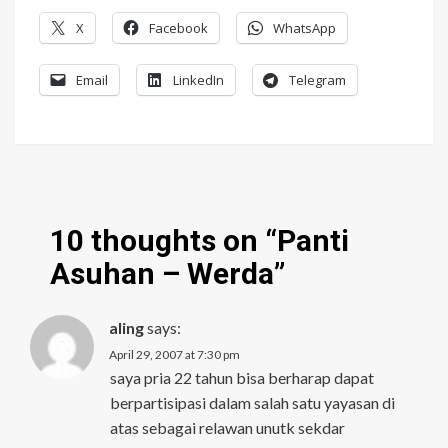
X
Facebook
WhatsApp
Email
LinkedIn
Telegram
10 thoughts on “
Panti
Asuhan – Werda
”
aling
says:
April 29, 2007 at 7:30 pm
saya pria 22 tahun bisa berharap dapat
berpartisipasi dalam salah satu yayasan di
atas sebagai relawan unutk sekdar