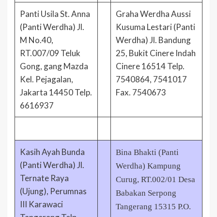
Panti Usila St. Anna
Graha Werdha Aussi
(Panti Werdha) Jl.
Kusuma Lestari (Panti
M No.40,
Werdha) Jl. Bandung
RT.007/09 Teluk
25, Bukit Cinere Indah
Gong, gang Mazda
Cinere 16514 Telp.
Kel. Pejagalan,
7540864, 7541017
Jakarta 14450 Telp.
Fax. 7540673
6616937
Kasih Ayah Bunda
Bina Bhakti (Panti
(Panti Werdha) Jl.
Werdha) Kampung
Ternate Raya
Curug, RT.002/01 Desa
(Ujung), Perumnas
Babakan Serpong
III Karawaci
Tangerang 15315 P.O.