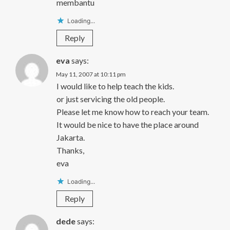
membantu
Loading...
Reply
eva
says:
May 11, 2007 at 10:11 pm
I would like to help teach the kids.
or just servicing the old people.
Please let me know how to reach your team.
It would be nice to have the place around
Jakarta.
Thanks,
eva
Loading...
Reply
dede
says: