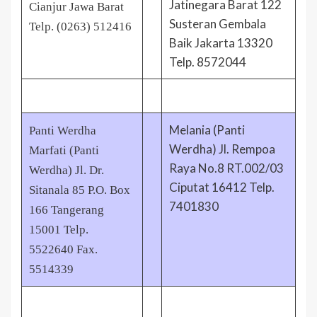
Jatinegara Barat 122
Cianjur Jawa Barat
Susteran Gembala
Telp. (0263) 512416
Baik Jakarta 13320
Telp. 8572044
Melania (Panti
Panti Werdha
Werdha) Jl. Rempoa
Marfati (Panti
Raya No.8 RT.002/03
Werdha) Jl. Dr.
Ciputat 16412 Telp.
Sitanala 85 P.O. Box
7401830
166 Tangerang
15001 Telp.
5522640 Fax.
5514339