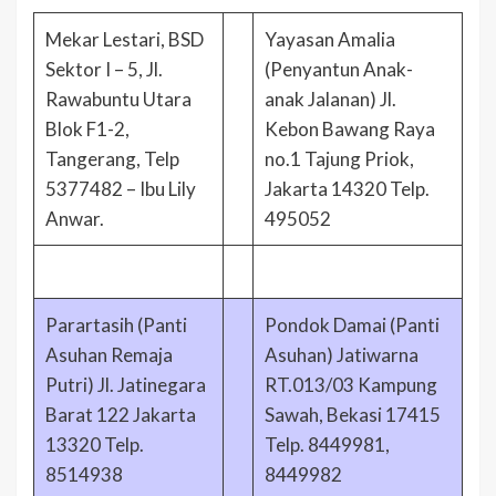
Mekar Lestari, BSD
Yayasan Amalia
Sektor I – 5, Jl.
(Penyantun Anak-
Rawabuntu Utara
anak Jalanan) Jl.
Blok F1-2,
Kebon Bawang Raya
Tangerang, Telp
no.1 Tajung Priok,
5377482 – Ibu Lily
Jakarta 14320 Telp.
Anwar.
495052
Parartasih (Panti
Pondok Damai (Panti
Asuhan Remaja
Asuhan) Jatiwarna
Putri) Jl. Jatinegara
RT.013/03 Kampung
Barat 122 Jakarta
Sawah, Bekasi 17415
13320 Telp.
Telp. 8449981,
8514938
8449982