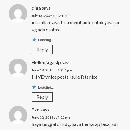
dina
says:
July 13, 2009 at 1:24 pm
insa allah saya bisa membantu untuk yayasan
yg ada di atas…
Loading...
Reply
Helleojagasip
says:
June 18, 2010 at 10:31 pm
Hi VEry nice posts i’sure i’sts nice
Loading...
Reply
Eko
says:
June 22, 2013 at 7:02 pm
Saya tinggal di Bdg. Saya berharap bisa jadi