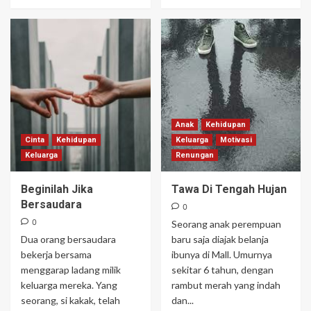
Anak
Kehidupan
Cinta
Kehidupan
Keluarga
Motivasi
Keluarga
Renungan
Beginilah Jika
Tawa Di Tengah Hujan
Bersaudara
0
0
Seorang anak perempuan
Dua orang bersaudara
baru saja diajak belanja
bekerja bersama
ibunya di Mall. Umurnya
menggarap ladang milik
sekitar 6 tahun, dengan
keluarga mereka. Yang
rambut merah yang indah
seorang, si kakak, telah
dan...