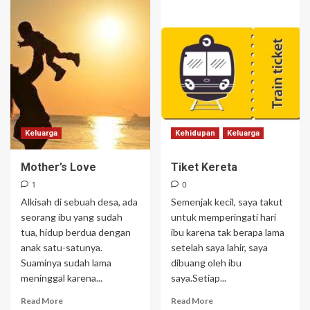
Keluarga
Kehidupan
Keluarga
Mother’s Love
Tiket Kereta
1
0
Alkisah di sebuah desa, ada
Semenjak kecil, saya takut
seorang ibu yang sudah
untuk memperingati hari
tua, hidup berdua dengan
ibu karena tak berapa lama
anak satu-satunya.
setelah saya lahir, saya
Suaminya sudah lama
dibuang oleh ibu
meninggal karena...
saya.Setiap...
Read More
Read More