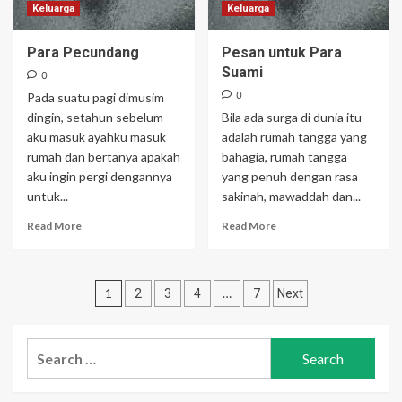
Keluarga
Keluarga
Para Pecundang
Pesan untuk Para
Suami
0
0
Pada suatu pagi dimusim
dingin, setahun sebelum
Bila ada surga di dunia itu
aku masuk ayahku masuk
adalah rumah tangga yang
rumah dan bertanya apakah
bahagia, rumah tangga
aku ingin pergi dengannya
yang penuh dengan rasa
untuk...
sakinah, mawaddah dan...
Read More
Read More
Posts
1
…
2
3
4
7
Next
pagination
Search
for: