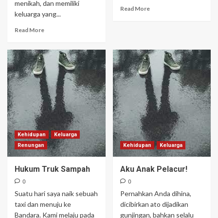
menikah, dan memiliki
Read More
keluarga yang...
Read More
Kehidupan
Keluarga
Renungan
Kehidupan
Keluarga
Hukum Truk Sampah
Aku Anak Pelacur!
0
0
Suatu hari saya naik sebuah
Pernahkan Anda dihina,
taxi dan menuju ke
dicibirkan ato dijadikan
Bandara. Kami melaju pada
gunjingan, bahkan selalu