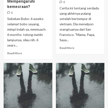
Mempengaruhi
0
kemesraan?
Cerita ini tentang serdadu
0
yang akhirnya pulang
Sebelum Bobo: 6 weeks:
setelah bertempur di
selamat bobo sayang,
vietnam. Dia menelpon
mimpi indah ya, mmmuach.
orangtuanya dari San
6 months: tolong matiin
Fransisco. "Mama, Papa,
lampunya, silau nih. 6
Saya...
years...
Read More
Read More