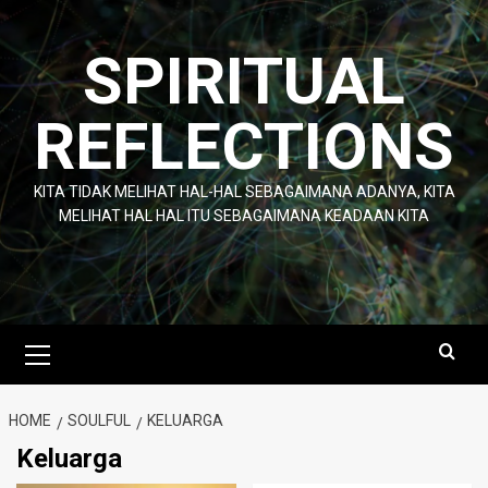
Skip
to
SPIRITUAL
content
REFLECTIONS
KITA TIDAK MELIHAT HAL-HAL SEBAGAIMANA ADANYA, KITA
MELIHAT HAL HAL ITU SEBAGAIMANA KEADAAN KITA
Primary
Menu
HOME
SOULFUL
KELUARGA
Keluarga