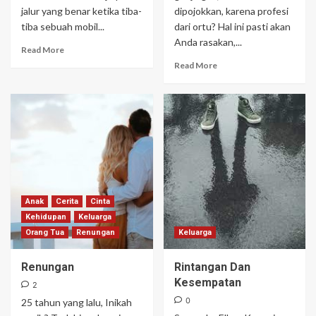
jalur yang benar ketika tiba-
dipojokkan, karena profesi
tiba sebuah mobil...
dari ortu? Hal ini pasti akan
Anda rasakan,...
Read More
Read More
Anak
Cerita
Cinta
Kehidupan
Keluarga
Orang Tua
Renungan
Keluarga
Renungan
Rintangan Dan
Kesempatan
2
0
25 tahun yang lalu, Inikah