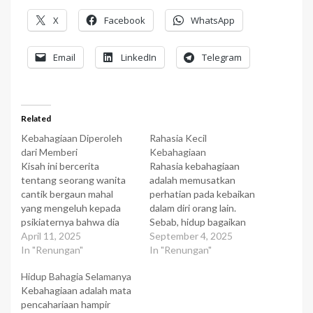
X
Facebook
WhatsApp
Email
LinkedIn
Telegram
Related
Kebahagiaan Diperoleh
Rahasia Kecil
dari Memberi
Kebahagiaan
Kisah ini bercerita
Rahasia kebahagiaan
tentang seorang wanita
adalah memusatkan
cantik bergaun mahal
perhatian pada kebaikan
yang mengeluh kepada
dalam diri orang lain.
psikiaternya bahwa dia
Sebab, hidup bagaikan
merasa seluruh hidupnya
April 11, 2025
lukisan: Untuk melihat
September 4, 2025
hampa‚ tak berarti. Maka
In "Renungan"
keindahan lukisan yang
In "Renungan"
si psikiater memanggil
terbaik sekalipun, lihatlah
Hidup Bahagia Selamanya
seorang wanita tua
di bawah sinar yang
Kebahagiaan adalah mata
penyapu lantai dan
terang, bukan di tempat
pencahariaan hampir
berkatakepada si wanita
yang tertutup dan gelap