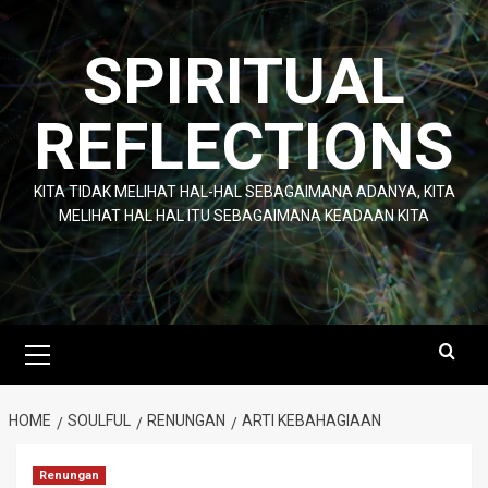
Skip
to
SPIRITUAL
content
REFLECTIONS
KITA TIDAK MELIHAT HAL-HAL SEBAGAIMANA ADANYA, KITA
MELIHAT HAL HAL ITU SEBAGAIMANA KEADAAN KITA
Primary
Menu
HOME
SOULFUL
RENUNGAN
ARTI KEBAHAGIAAN
Renungan