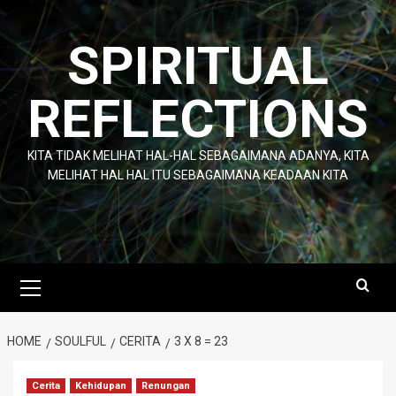
Skip
to
SPIRITUAL
content
REFLECTIONS
KITA TIDAK MELIHAT HAL-HAL SEBAGAIMANA ADANYA, KITA
MELIHAT HAL HAL ITU SEBAGAIMANA KEADAAN KITA
Primary
Menu
HOME
SOULFUL
CERITA
3 X 8 = 23
Cerita
Kehidupan
Renungan