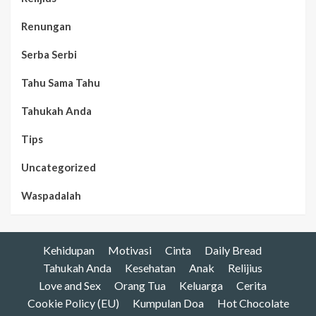
Renungan
Serba Serbi
Tahu Sama Tahu
Tahukah Anda
Tips
Uncategorized
Waspadalah
Kehidupan
Motivasi
Cinta
Daily Bread
Tahukah Anda
Kesehatan
Anak
Relijius
Love and Sex
Orang Tua
Keluarga
Cerita
Cookie Policy (EU)
Kumpulan Doa
Hot Chocolate