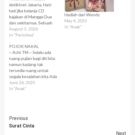
detikInet Jakarta, Hati-
hati jika belanja CD
Hadiah dari Wendy
bajakan di Mangga Dua
May 4, 2025
dan sekitarnya. Sebuah
In "Anak"
kelompok kriminal yang
August 5, 2026
berpura-pura menjadi
In "Peristiwa"
polisi gemar melakukan
POJOK NAKAL
'razia CD bajakan' dengan
~ Achi TM ~ Selalu ada
motif pemerasan. Gawat!
ruang pujian bagi diri kita
Aksi kelompok tersebut
namun kadang tak
dialami seorang pembaca
tersedia ruang untuk
detikINET bernama Rian
segala kesalahan kita Ada
Rahardi, seperti
sebuah materi menarik
June 26, 2025
dituturkannya kepada
ketika saya menonton talk
In "Anak"
detikINET Rabu
show Oprah Winfrey di
(13/12/2006). Ia
television, pada suatu
mengalami kejadian…
pagi di saat saya sedang
suntuk dengan kelakuan
Post
Previous
adik bungsu saya yang
masih berusia 3…
Surat Cinta
Navigation
Next