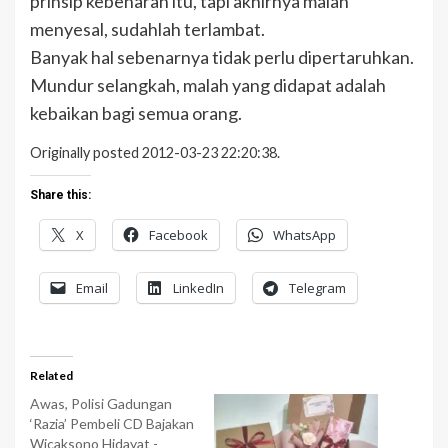
prinsip kebenaran itu, tapi akhirnya malah
menyesal, sudahlah terlambat.
Banyak hal sebenarnya tidak perlu dipertaruhkan.
Mundur selangkah, malah yang didapat adalah
kebaikan bagi semua orang.
Originally posted 2012-03-23 22:20:38.
Share this:
X
Facebook
WhatsApp
Email
LinkedIn
Telegram
Related
Awas, Polisi Gadungan
‘Razia’ Pembeli CD Bajakan
Wicaksono Hidayat -