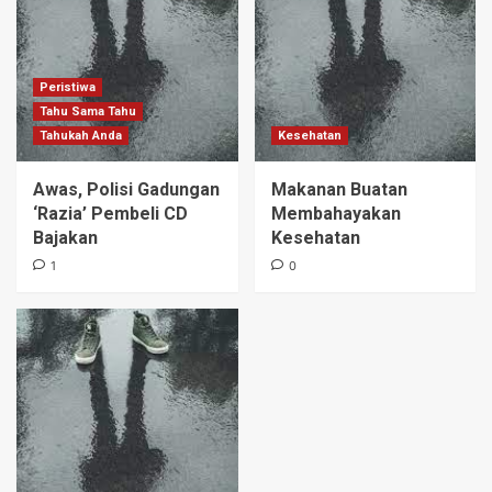
Peristiwa
Tahu Sama Tahu
Tahukah Anda
Kesehatan
Awas, Polisi Gadungan
Makanan Buatan
‘Razia’ Pembeli CD
Membahayakan
Bajakan
Kesehatan
1
0