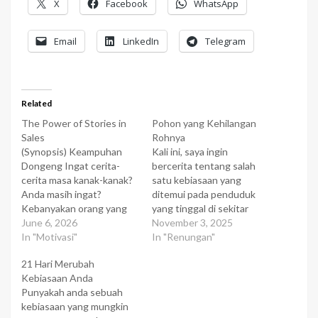
X
Facebook
WhatsApp
Email
LinkedIn
Telegram
Related
The Power of Stories in
Pohon yang Kehilangan
Sales
Rohnya
(Synopsis) Keampuhan
Kali ini, saya ingin
Dongeng Ingat cerita-
bercerita tentang salah
cerita masa kanak-kanak?
satu kebiasaan yang
Anda masih ingat?
ditemui pada penduduk
Kebanyakan orang yang
yang tinggal di sekitar
saya tanya menjawab "YA".
June 6, 2026
kepulauan Solomon, yang
November 3, 2025
Waktu kita masih anak-
In "Motivasi"
letaknya di Pasifik Selatan.
In "Renungan"
anak, kita suka sekali
Nah, penduduk primitif
21 Hari Merubah
diceritakan sebuah
yang tinggal di sana punya
Kebiasaan Anda
dongeng oleh orang tua,
sebuah kebiasaan yang
Punyakah anda sebuah
kakek-nenek atau orang
menarik yakni meneriaki
kebiasaan yang mungkin
lain. Dongeng dapat
pohon. Untuk apa?