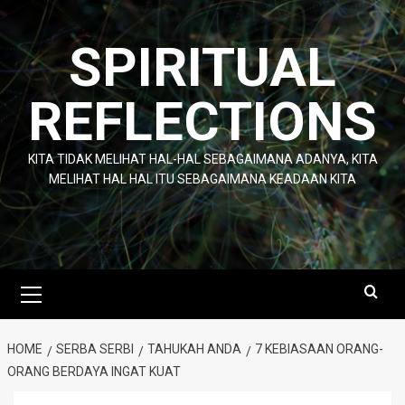
Skip
to
SPIRITUAL
content
REFLECTIONS
KITA TIDAK MELIHAT HAL-HAL SEBAGAIMANA ADANYA, KITA
MELIHAT HAL HAL ITU SEBAGAIMANA KEADAAN KITA
Primary
Menu
HOME
SERBA SERBI
TAHUKAH ANDA
7 KEBIASAAN ORANG-
ORANG BERDAYA INGAT KUAT