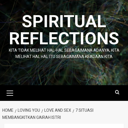
Skip
to
SPIRITUAL
content
REFLECTIONS
KITA TIDAK MELIHAT HAL-HAL SEBAGAIMANA ADANYA, KITA
MELIHAT HAL HAL ITU SEBAGAIMANA KEADAAN KITA
Primary
Menu
HOME
LOVING YOU
LOVE AND SEX
7 SITUASI
MEMBANGKITKAN GAIRAH ISTRI