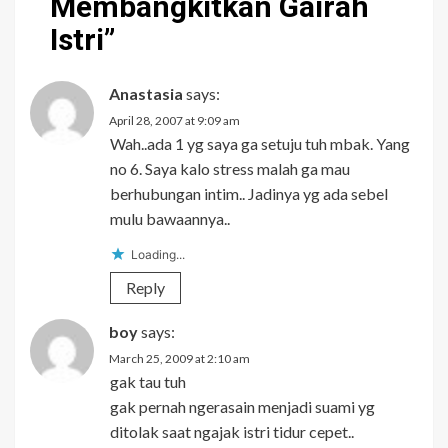
Membangkitkan Gairah
Istri
”
Anastasia
says:
April 28, 2007 at 9:09 am
Wah..ada 1 yg saya ga setuju tuh mbak. Yang
no 6. Saya kalo stress malah ga mau
berhubungan intim.. Jadinya yg ada sebel
mulu bawaannya..
Loading...
Reply
boy
says:
March 25, 2009 at 2:10 am
gak tau tuh
gak pernah ngerasain menjadi suami yg
ditolak saat ngajak istri tidur cepet..