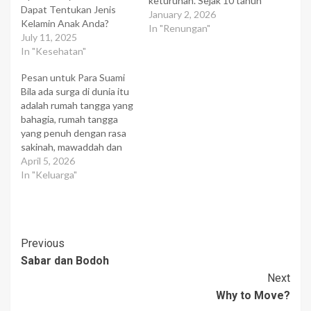
keturunan. Sejak 10 tahun
Dapat Tentukan Jenis
yang lalu, sang istri
January 2, 2026
Kelamin Anak Anda?
terlibat aktif dalam
In "Renungan"
July 11, 2025
kegiatan untuk
In "Kesehatan"
menentang
ABORSI,karena menurut
Pesan untuk Para Suami
pandangannya, aborsi
Bila ada surga di dunia itu
berarti membunuh
adalah rumah tangga yang
seorang bayi. Setelah
bahagia, rumah tangga
bertahun-tahun berumah-
yang penuh dengan rasa
tangga, akhirnya sang istri
sakinah, mawaddah dan
hamil, sehingga pasangan
rahmah. Dan bila ada
April 5, 2026
tersebut sangat bahagia.
neraka di dunia itu adalah
In "Keluarga"
Mereka menyebarkan
rumah tangga yang
kabar baik…
hancur, suami istri saling
menyalahkan, curiga, tidak
saling mencintai dan jauh
Post
Previous
dari rasa sakinah
mawaddah dan rahmah.
Sabar dan Bodoh
Navigation
Saya…
Next
Why to Move?