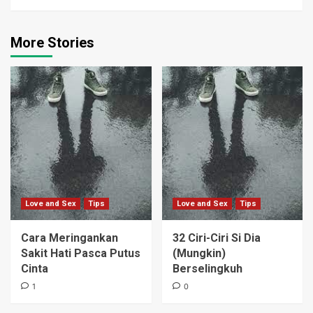
More Stories
Love and Sex
Tips
Love and Sex
Tips
Cara Meringankan
32 Ciri-Ciri Si Dia
Sakit Hati Pasca Putus
(Mungkin)
Cinta
Berselingkuh
1
0