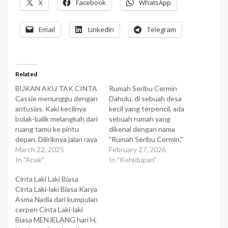
X
Facebook
WhatsApp
Email
LinkedIn
Telegram
Related
BUKAN AKU TAK CINTA
Rumah Seribu Cermin
Cassie menunggu dengan
Dahulu, di sebuah desa
antusias. Kaki kecilnya
kecil yang terpencil, ada
bolak-balik melangkah dari
sebuah rumah yang
ruang tamu ke pintu
dikenal dengan nama
depan. Diliriknya jalan raya
"Rumah Seribu Cermin."
depan rumah. Belum ada.
March 22, 2025
Suatu hari seekor anjing
February 27, 2026
Cassie masuk lagi. Keluar
In "Anak"
kecil sedang berjalan-
In "Kehidupan"
lagi. Belum ada. Masuk
jalandi desa itu dan
Cinta Laki Laki Biasa
lagi. Keluar lagi. Begitu
melintasi "Rumah Seribu
Cinta Laki-laki Biasa Karya
terus selama hampir satu
Cermin". Ia tertarik pada
Asma Nadia dari kumpulan
jam. Suara si Mbok yang
rumah itu dan
cerpen Cinta Laki-laki
menyuruhnya berulang
memutuskan untuk masuk
Biasa MENJELANG hari H,
kali untuk makan duluan
melihat-lihat apa yang ada