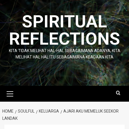
Skip
to
SPIRITUAL
content
REFLECTIONS
KITA TIDAK MELIHAT HAL-HAL SEBAGAIMANA ADANYA, KITA
MELIHAT HAL HAL ITU SEBAGAIMANA KEADAAN KITA
Primary
Menu
HOME
SOULFUL
KELUARGA
AJARI AKU MEMELUK SEEKOR
LANDAK