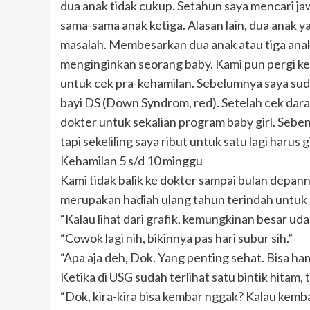
dua anak tidak cukup. Setahun saya mencari ja
sama-sama anak ketiga. Alasan lain, dua anak ya
masalah. Membesarkan dua anak atau tiga anak
menginginkan seorang baby. Kami pun pergi ke 
untuk cek pra-kehamilan. Sebelumnya saya su
bayi DS (Down Syndrom, red). Setelah cek dara
dokter untuk sekalian program baby girl. Seben
tapi sekeliling saya ribut untuk satu lagi harus gi
Kehamilan 5 s/d 10 minggu
Kami tidak balik ke dokter sampai bulan depann
merupakan hadiah ulang tahun terindah untuk 
“Kalau lihat dari grafik, kemungkinan besar ud
“Cowok lagi nih, bikinnya pas hari subur sih.”
“Apa aja deh, Dok. Yang penting sehat. Bisa ham
Ketika di USG sudah terlihat satu bintik hitam,
“Dok, kira-kira bisa kembar nggak? Kalau kembar