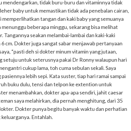
u mendengarkan, tidak buru-buru dan vitaminnya tidak
leher baby untuk memastikan tidak ada penebalan cairan,
ti memperlihatkan tangan dan kaki baby yang semuanya
lah menunggu beberapa minggu, sekarang bisa melihat
. Tangannya seakan melambai-lambai dan kaki-kaki
h 6 cm. Dokter juga sangat sabar menjawab pertanyaan
saya, “pasti deh si dokter minum vitamin yang jutaan,
ung setuju untuk seterusnya pakai Dr Ronny walaupun hari
mengantri cukup lama, toh cuma sebulan sekali. Saya
 pasiennya lebih sepi. Kata suster, tiap hari ramai sampai
uh buku dulu, tensi dan telpon ke extention untuk
er menambahkan, dokter apa-apa sendiri, jahit caesar
t teman saya melahirkan, dia pernah menghitung, dari 35
n dokter. Dokter punya begitu banyak waktu dan perhatian
 keluarganya. Entahlah.