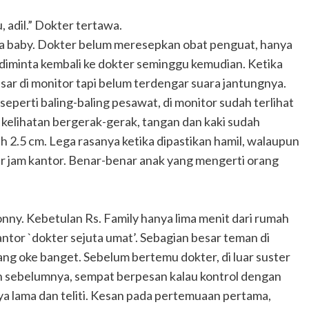
, adil.” Dokter tertawa.
ga baby. Dokter belum meresepkan obat penguat, hanya
 diminta kembali ke dokter seminggu kemudian. Ketika
sar di monitor tapi belum terdengar suara jantungnya.
eperti baling-baling pesawat, di monitor sudah terlihat
 kelihatan bergerak-gerak, tangan dan kaki sudah
ih 2.5 cm. Lega rasanya ketika dipastikan hamil, walaupun
luar jam kantor. Benar-benar anak yang mengerti orang
nny. Kebetulan Rs. Family hanya lima menit dari rumah
ntor `dokter sejuta umat’. Sebagian besar teman di
ang oke banget. Sebelum bertemu dokter, di luar suster
n sebelumnya, sempat berpesan kalau kontrol dengan
nya lama dan teliti. Kesan pada pertemuaan pertama,