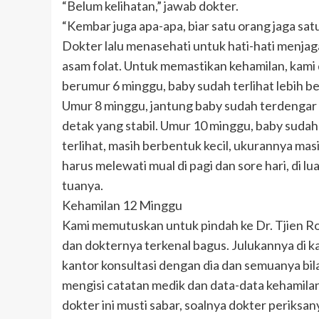
“Belum kelihatan,” jawab dokter.
“Kembar juga apa-apa, biar satu orang jaga satu
Dokter lalu menasehati untuk hati-hati menja
asam folat. Untuk memastikan kehamilan, kami
berumur 6 minggu, baby sudah terlihat lebih be
Umur 8 minggu, jantung baby sudah terdengar s
detak yang stabil. Umur 10 minggu, baby sudah
terlihat, masih berbentuk kecil, ukurannya mas
harus melewati mual di pagi dan sore hari, di 
tuanya.
Kehamilan 12 Minggu
Kami memutuskan untuk pindah ke Dr. Tjien Ro
dan dokternya terkenal bagus. Julukannya di ka
kantor konsultasi dengan dia dan semuanya bil
mengisi catatan medik dan data-data kehamila
dokter ini musti sabar, soalnya dokter periksa