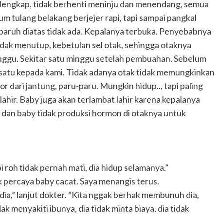
 lengkap, tidak berhenti meninju dan menendang, semua
-sum tulang belakang berjejer rapi, tapi sampai pangkal
paruh diatas tidak ada. Kepalanya terbuka. Penyebabnya
 tidak menutup, kebetulan sel otak, sehingga otaknya
inggu. Sekitar satu minggu setelah pembuahan. Sebelum
satu kepada kami. Tidak adanya otak tidak memungkinkan
r dari jantung, paru-paru. Mungkin hidup.., tapi paling
lahir. Baby juga akan terlambat lahir karena kepalanya
 dan baby tidak produksi hormon di otaknya untuk
i roh tidak pernah mati, dia hidup selamanya.”
 percaya baby cacat. Saya menangis terus.
 dia,” lanjut dokter. “Kita nggak berhak membunuh dia,
dak menyakiti ibunya, dia tidak minta biaya, dia tidak