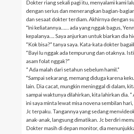
Dokter riang sekali pagi itu, menyalami kami 
dengan serius dan menerangkan bagian-bagian tu
dan sesaat dokter terdiam. Akhirnya dengan su
“lni keliatannya…… ada yang nggak bagus, Yenny
kepalanya…. Saya anjurkan untuk biarkan dia hid
“Kok bisa?” tanya saya. Kata-kata dokter bagaik
“Bayi lu nggak ada tempurung dan otaknya. Is
asam folat nggak?”
” Ada malah dari setahun sebelum hamil.”
“Sampai sekarang, memang diduga karena kekura
lain. Dia cacat, mungkin meninggal di dalam, kit
sampai waktunya dilahirkan, kita lahirkan dia.
ini saya minta lewat misa novena sembilan hari,
Jc terpaku. Tangannya yang sedang menvideo
anak-anak, langsung dimatikan. Jc berdiri me
Dokter masih di depan monitor, dia menunjukka