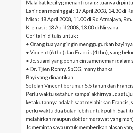
Malaikat kecil yg menanti orang tuanya di pintu
Lahir dan meninggal : 17 April 2008, 14.30 di Rs
Misa : 18 April 2008, 11.00 di Rd Atmajaya, R
Kremasi : 18 April 2008, 13.00 di Nirvana
Cerita ini ditulis untuk :
• Orang tua yang ingin menggugurkan bayinya
• Vincent (6 thn) dan Francis (4 thn), yang be
• Jc, suami yang penuh cinta menemani dalam 
• Dr. Tjien Ronny, SpOG, many thanks
Bayi yang dinantikan
Setelah Vincent berumur 5,5 tahun dan Francis
Perlu waktu setahun sampai akhirnya Jc setuju
ketakutannya adalah saat melahirkan Francis, 
perlu waktu dua bulan lebih untuk pulih. Saat i
melahirkan maupun dokter merawat yang men
Jc meminta saya untuk memberikan alasan yan