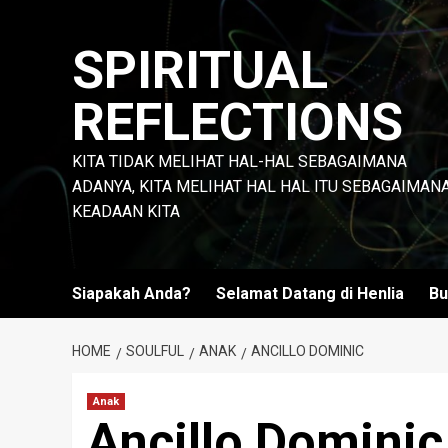
Skip
to
SPIRITUAL
content
REFLECTIONS
KITA TIDAK MELIHAT HAL-HAL SEBAGAIMANA
ADANYA, KITA MELIHAT HAL HAL ITU SEBAGAIMAN
KEADAAN KITA
Siapakah Anda?
Selamat Datang di Henlia
Bu
HOME
SOULFUL
ANAK
ANCILLO DOMINIC
Anak
Ancillo Dominic