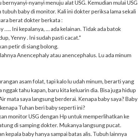
lalu bernyanyi-nyanyi menuju alat USG. Kemudian mulai USG
buh baby di monitor. Kali ini dokter periksa lama sekali
ara berat dokter berkata :
 ….. Ini kepalanya, … ada kelainan. Tidak ada batok
up, Yenny . Ini sudah pasti cacat.”
an petir di siang bolong.
tilahnya Anencephaly atau anencephalus. Lu ada minum
ngan asam folat, tapi kalo lu udah minum, berarti yang
a nggak tahu kapan, baru kita keluarin dia. Bisa juga hidup
 ” Air mata saya langsung berderai. Kenapa baby saya? Baby
 kenapa Tuhan beri baby seperti ini?
kan monitor USG dengan Hp untuk memperlihatkan ke
matung di samping dokter. Mukanya langsung pucat.
n kepala baby hanya sampai batas alis. Tubuh lainnya