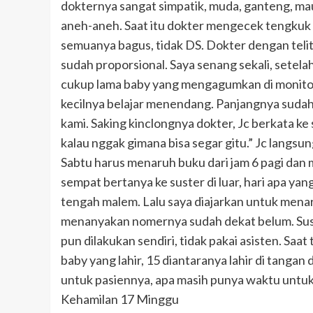
dokternya sangat simpatik, muda, ganteng, ma
aneh-aneh. Saat itu dokter mengecek tengkuk 
semuanya bagus, tidak DS. Dokter dengan teli
sudah proporsional. Saya senang sekali, sete
cukup lama baby yang mengagumkan di monitor
kecilnya belajar menendang. Panjangnya suda
kami. Saking kinclongnya dokter, Jc berkata ke 
kalau nggak gimana bisa segar gitu.” Jc langs
Sabtu harus menaruh buku dari jam 6 pagi dan 
sempat bertanya ke suster di luar, hari apa yang
tengah malem. Lalu saya diajarkan untuk menar
menanyakan nomernya sudah dekat belum. Sust
pun dilakukan sendiri, tidak pakai asisten. Saa
baby yang lahir, 15 diantaranya lahir di tanga
untuk pasiennya, apa masih punya waktu untuk
Kehamilan 17 Minggu