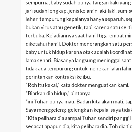
sempurna, baby sudah punya tangan kaki yang
jari sudah lengkap, jenis kelamin laki-laki, sum
leher, tempurung kepalanya hanya separuh, se
bukan virus atau genetik, tapi karena satu sel
terbuka. Kejadiannya saat hamil tiga-empat m
diketahui hamil. Dokter menerangkan satu per
baby untuk hidup karena otak adalah koordinato
lama sehari. Biasanya langsung meninggal saat 
tidak ada tempurung untuk menekan jalan lahir
perintahkan kontraksi ke ibu.
“Roh itu kekal,” kata dokter menguatkan kami.
“Biarkan dia hidup,” pintanya,
“ini Tuhan punya mau. Badan kita akan mati, tap
Saya menggeleng-gelengka n kepala, saya tidak
“Kita pelihara dia sampai Tuhan sendiri panggil
secacat apapun dia, kita pelihara dia. Toh dia ti