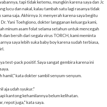
wabannya, tapi tidak ketemu, mungkin karena saya dan Jc
ng lucu dan nakal, kalau tambah satu lagi rasanya tidak
 sama saja. Akhirnya Jc menyerah karena saya begitu
Dr. Yani Toehgiono, dokter langganan keluarga kami,
dah minum asam folat selama setahun untuk mencegah
h dan bersih dari segala virus TORCH, kami meminta
arnya saya lebih suka baby boy karena sudah terbiasa,
rl.
ya test-pack positif. Saya sangat gembira karena ini
saya.
ah hamil,” kata dokter sambil senyum-senyum.
il aja udah syukur.”
 tapi kantong kehamilannya belum kelihatan.
, repot juga,” kata saya.