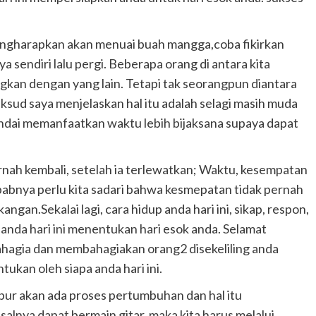
engharapkan akan menuai buah mangga,coba fikirkan
ya sendiri lalu pergi. Beberapa orang di antara kita
gkan dengan yang lain. Tetapi tak seorangpun diantara
aksud saya menjelaskan hal itu adalah selagi masih muda
andai memanfaatkan waktu lebih bijaksana supaya dapat
pernah kembali, setelah ia terlewatkan; Waktu, kesempatan
ebabnya perlu kita sadari bahwa kesmepatan tidak pernah
angan.Sekalai lagi, cara hidup anda hari ini, sikap, respon,
an anda hari ini menentukan hari esok anda. Selamat
bahagia dan membahagiakan orang2 disekeliling anda
ukan oleh siapa anda hari ini.
bur akan ada proses pertumbuhan dan hal itu
salnya dapat bermain gitar, maka kita harus melalui