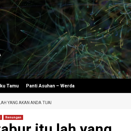
A
ku Tamu
Panti Asuhan – Werda
LAH YANG AKAN ANDA TUAI
i
Renungan
abur itu lah yang