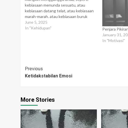
kebiasaan menunda sesuatu, atau
kebiasaan datang telat, atau kebiasaan
marah-marah. atau kebiasaan buruk
lainnya. Makna kebiasaan berasal dari
June 5, 2025
kata biasa, yang mengandung arti
In "Kehidupan"
Penjara Pikira
pengulangan atau sering melakukan.
January 31, 2
bahwa kebiasaan itu terjadi melalui
In "Motivasi"
pengulangan. Sesuai dengan
pernyataan tersebut, maka jika suatu
perbuatan…
Post
Previous
Ketidakstabilan Emosi
Navigation
More Stories