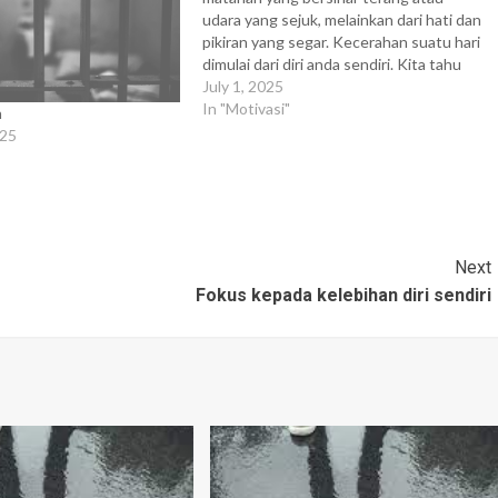
udara yang sejuk, melainkan dari hati dan
pikiran yang segar. Kecerahan suatu hari
dimulai dari diri anda sendiri. Kita tahu
bahwa sesuatu yang dimulai dengan
July 1, 2025
baik merupakan separuh dari pencapaian
In "Motivasi"
n
tujuan. Karena itu, memulai aktivitas hari
025
ini dengan kecerahan…
Next
Fokus kepada kelebihan diri sendiri