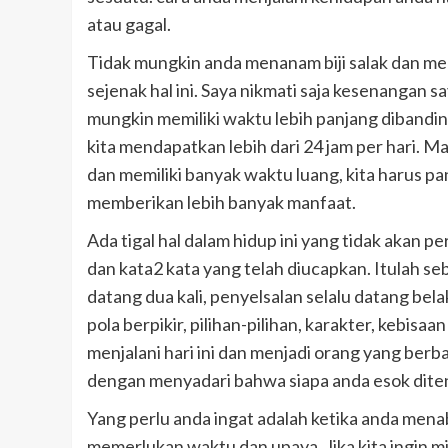
atau gagal.
Tidak mungkin anda menanam biji salak dan m
sejenak hal ini. Saya nikmati saja kesenangan sa
mungkin memiliki waktu lebih panjang dibandin
kita mendapatkan lebih dari 24 jam per hari. M
dan memiliki banyak waktu luang, kita harus p
memberikan lebih banyak manfaat.
Ada tigal hal dalam hidup ini yang tidak akan 
dan kata2 kata yang telah diucapkan. Itulah s
datang dua kali, penyelsalan selalu datang belak
pola berpikir, pilihan-pilihan, karakter, kebisa
menjalani hari ini dan menjadi orang yang ber
dengan menyadari bahwa siapa anda esok ditent
Yang perlu anda ingat adalah ketika anda mena
memerlukan waktu dan upaya. Jika kita ingin mi