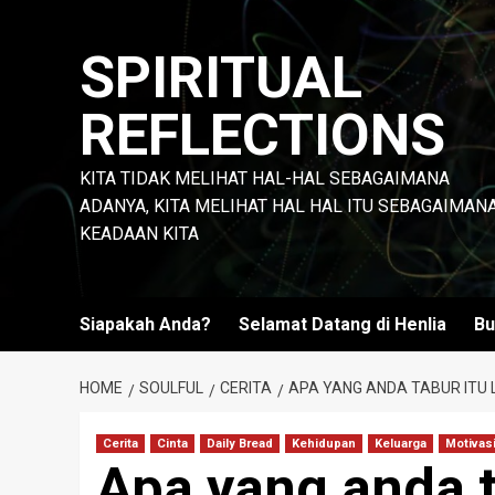
Skip
to
SPIRITUAL
content
REFLECTIONS
KITA TIDAK MELIHAT HAL-HAL SEBAGAIMANA
ADANYA, KITA MELIHAT HAL HAL ITU SEBAGAIMAN
KEADAAN KITA
Siapakah Anda?
Selamat Datang di Henlia
Bu
HOME
SOULFUL
CERITA
APA YANG ANDA TABUR ITU 
Cerita
Cinta
Daily Bread
Kehidupan
Keluarga
Motivas
Apa yang anda t