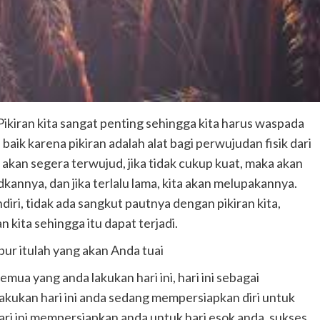
Pikiran kita sangat penting sehingga kita harus waspada
h baik karena pikiran adalah alat bagi perwujudan fisik dari
, akan segera terwujud, jika tidak cukup kuat, maka akan
nya, dan jika terlalu lama, kita akan melupakannya.
ndiri, tidak ada sangkut pautnya dengan pikiran kita,
n kita sehingga itu dapat terjadi.
ur itulah yang akan Anda tuai
emua yang anda lakukan hari ini, hari ini sebagai
lakukan hari ini anda sedang mempersiapkan diri untuk
ari ini mempersiapkan anda untuk hari esok anda. sukses