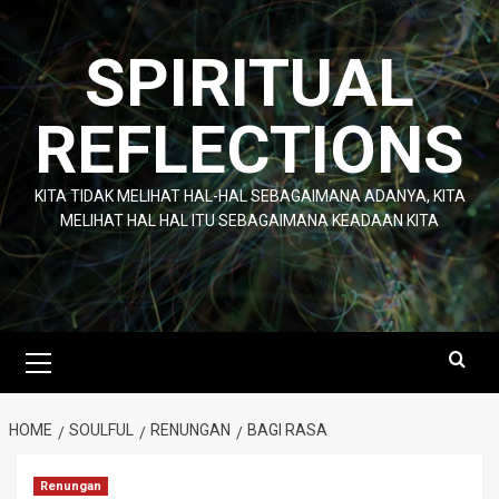
Skip
to
SPIRITUAL
content
REFLECTIONS
KITA TIDAK MELIHAT HAL-HAL SEBAGAIMANA ADANYA, KITA
MELIHAT HAL HAL ITU SEBAGAIMANA KEADAAN KITA
Primary
Menu
HOME
SOULFUL
RENUNGAN
BAGI RASA
Renungan