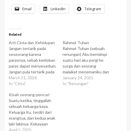
Email
LinkedIn
Telegram
Related
Arti Cinta dan Kehidupan
Rahmat Tuhan
Jangan tertarik pada
Rahmat Tuhan (sebuah
seseorang karena
renungan) Aku bermimpi
parasnya, sebab keelokan
suatu hari aku pergi ke
paras dapat menyesatkan.
surga dan seorang
Jangan pula tertarik pada
malaikat menemaniku dan
kekayaannya karena
March 21, 2026
menunjukkan keadaan di
January 24, 2025
kekayaan dapat musnah.
In "Cinta"
surga. Kami berjalan
In "Renungan"
Tertariklah kepada
memasuki suatu ruang
Kisah seorang pencuri
seseorang yang dapat
kerja penuh dengan para
Suatu ketika, tinggallah
membuatmu tersenyum,
malaikat. Malaikat yang
sebuah keluarga kaya.
karena hanya senyum
mengantarku berhenti di
Keluarga itu, terdiri dari
yang dapat membuat hari-
depan ruang kerja
orangtua, dan kedua anak
hari yang gelap menjadi
pertama dan berkata, " Ini
laki-lakinya. Kekayaan
cerah. Semoga kamu
adalah Seksi Penerimaan.
mereka sangatlah
April 5, 2025
menemukan orang seperti
Disini, semua