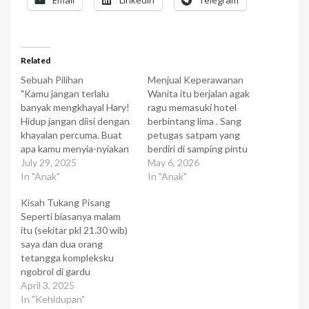
Email
LinkedIn
Telegram
Related
Sebuah Pilihan
Menjual Keperawanan
"Kamu jangan terlalu
Wanita itu berjalan agak
banyak mengkhayal Hary!
ragu memasuki hotel
Hidup jangan diisi dengan
berbintang lima . Sang
khayalan percuma. Buat
petugas satpam yang
apa kamu menyia-nyiakan
berdiri di samping pintu
waktu dengan berkhayal?",
July 29, 2025
hotel menangkap
May 6, 2026
tanya Bapak suatu sore
In "Anak"
kecurigaan pada wanita
In "Anak"
saat kami tengah
itu. Tapi dia hanya
Kisah Tukang Pisang
berkumpul bersama di
memandang saja dengan
Seperti biasanya malam
depan televisi. Namun
awas ke arah langkah
itu (sekitar pkl 21.30 wib)
karena tak mendapat
wanita itu yang kemudian
saya dan dua orang
jawaban sepatah katapun,
mengambil tempat duduk
tetangga kompleksku
Bapak yang menunggu
di lounge yang agak di
ngobrol di gardu
penjelasan dari saya
pojok. Petugas satpam
siskamling samping
April 3, 2025
melanjutkan
itu…
rumahku. Sedang asyik
In "Kehidupan"
perkataannya. "Kalau