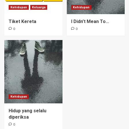
Kehidupan
Keluarga
Kehidupan
Tiket Kereta
I Didn’t Mean To…
0
0
Kehidupan
Hidup yang selalu
diperiksa
0