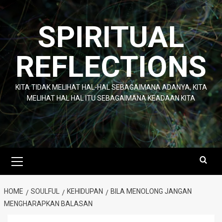
Skip
to
SPIRITUAL
content
REFLECTIONS
KITA TIDAK MELIHAT HAL-HAL SEBAGAIMANA ADANYA, KITA
MELIHAT HAL HAL ITU SEBAGAIMANA KEADAAN KITA
Primary
Menu
HOME
SOULFUL
KEHIDUPAN
BILA MENOLONG JANGAN
MENGHARAPKAN BALASAN