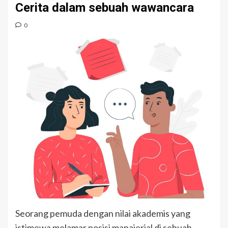
Cerita dalam sebuah wawancara
0
Seorang pemuda dengan nilai akademis yang
istimewa melamar posisi manajerial di sebuah