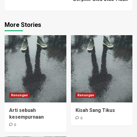
yang terakhir. Isi Soal
terakhir…
More Stories
Renungan
Renungan
Arti sebuah
Kisah Sang Tikus
kesempurnaan
0
0