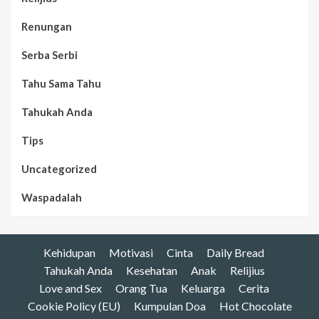
Renungan
Serba Serbi
Tahu Sama Tahu
Tahukah Anda
Tips
Uncategorized
Waspadalah
Kehidupan
Motivasi
Cinta
Daily Bread
Tahukah Anda
Kesehatan
Anak
Relijius
Love and Sex
Orang Tua
Keluarga
Cerita
Cookie Policy (EU)
Kumpulan Doa
Hot Chocolate