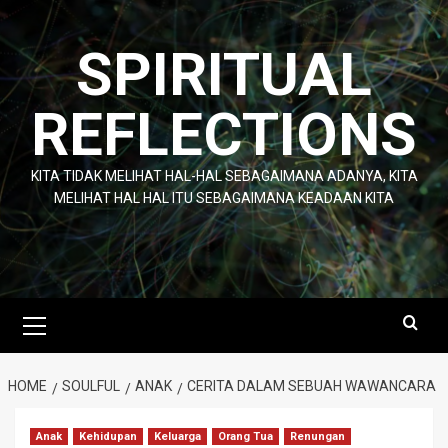
Skip
to
SPIRITUAL
content
REFLECTIONS
KITA TIDAK MELIHAT HAL-HAL SEBAGAIMANA ADANYA, KITA
MELIHAT HAL HAL ITU SEBAGAIMANA KEADAAN KITA
Primary
Menu
HOME
SOULFUL
ANAK
CERITA DALAM SEBUAH WAWANCARA
Anak
Kehidupan
Keluarga
Orang Tua
Renungan