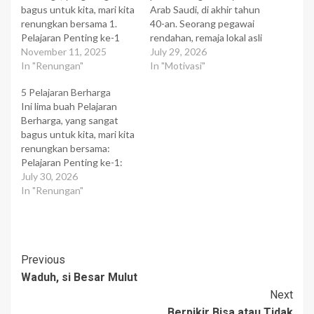
bagus untuk kita, mari kita
Arab Saudi, di akhir tahun
renungkan bersama 1.
40-an. Seorang pegawai
Pelajaran Penting ke-1
rendahan, remaja lokal asli
Pada bulan ke-2 diawal
November 11, 2025
Saudi, kehausan dan
July 29, 2026
kuliah saya, seorang
In "Renungan"
bergegas mencari air
In "Motivasi"
Profesor memberikan quiz
untuk menyiram
5 Pelajaran Berharga
mendadak pada kami.
tenggorokannya yang
Ini lima buah Pelajaran
Karena kebetulan cukup
kering. Ia begitu gembira
Berharga, yang sangat
menyimak semua kuliah-
ketika melihat air dingin
bagus untuk kita, mari kita
kuliahnya, saya cukup
yang tampak di depannya
renungkan bersama:
cepat menyelesaikan soal-
dan bersegera mengisi air
Pelajaran Penting ke-1:
soal quiz, sampai pada soal
dingin ke dalam gelas.
Pada bulan ke-2 diawal
July 30, 2026
yang terakhir. Isi Soal…
Belum sempat…
kuliah saya,‚
In "Renungan"
seorangProfesor
memberikan quiz
mendadak pada kami.
Karena kebetulan cukup
Post
Previous
menyimak semua kuliah -
kuliahnya, saya cukup
Waduh, si Besar Mulut
Navigation
cepat menyelesaikan soal-
Next
soal quiz, sampai pada soal
Berpikir Bisa atau Tidak