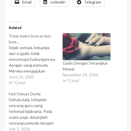
Email
LinkedIn
Telegram
Related
Treat every love as last
love…
Sejak semula, keluarga
dari si gadis tidak
menyetujui hubungannya
Gadis Dengan Setangkai
dengan sang pemuda.
Mawar
Mereka mengajukan
November 19, 2024
alasan mengenai latar
June 25, 2025
In "Cinta"
belakang keluarga, bahwa
In "Cinta"
jika si gadis memaksa
Hati Seluas Dunia
terus bersama dengan
Dahulu kala, hiduplah
sang pemuda, dia akan
seorang guru yang
menderita seumur
terkenal bijaksana. Pada
hidupnya..... Karena
suatu pagi, datanglah
tekanan dari keluarganya,
seorang pemuda dengan
si gadis jadi sering
langkah lunglai dan
July 2, 2026
bertengkar dengan