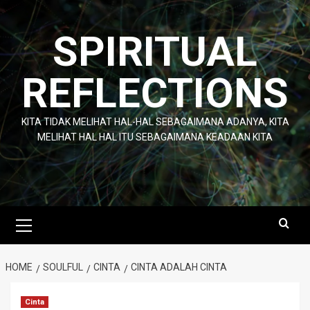
Skip
to
SPIRITUAL
content
REFLECTIONS
KITA TIDAK MELIHAT HAL-HAL SEBAGAIMANA ADANYA, KITA
MELIHAT HAL HAL ITU SEBAGAIMANA KEADAAN KITA
Primary
Menu
HOME
SOULFUL
CINTA
CINTA ADALAH CINTA
Cinta