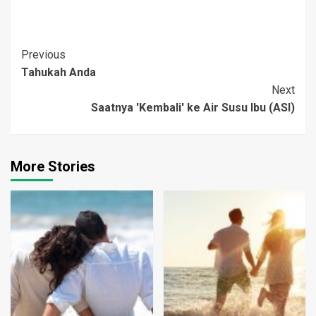
negara di dunia ini tidak
mempunyai cerita-cerita
rakyat yang berkenaan
Post
Previous
dengan penggambaran
hubungan cinta kasih
Tahukah Anda
Navigation
antara orangtua dengan
Next
anak-anaknya. Dan
Saatnya 'Kembali' ke Air Susu Ibu (ASI)
mereka hanya
menekankan tentang
cinta kasih…
More Stories