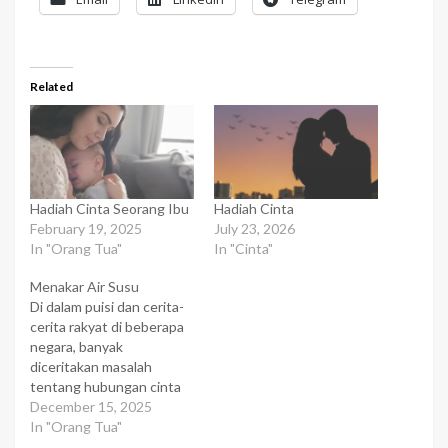
Related
Hadiah Cinta Seorang Ibu
Hadiah Cinta
February 19, 2025
July 23, 2026
In "Orang Tua"
In "Cinta"
Menakar Air Susu
Di dalam puisi dan cerita-
cerita rakyat di beberapa
negara, banyak
diceritakan masalah
tentang hubungan cinta
dan tidak cinta, antara
December 15, 2025
orangtua dengan anak-
In "Orang Tua"
anaknya. Ada beberapa