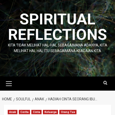
Skip
to
SPIRITUAL
content
REFLECTIONS
KITA TIDAK MELIHAT HAL-HAL SEBAGAIMANA ADANYA, KITA
MELIHAT HAL HAL ITU SEBAGAIMANA KEADAAN KITA
Primary
Menu
HOME
SOULFUL
ANAK
HADIAH CINTA SEORANG IBU…
Anak
Cerita
Cinta
Keluarga
Orang Tua