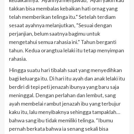
kebaikannya.” Ayahnya menjawab, “Ayah yakin kau
takkan bisa membalas kebaikan hati ornag yang
telah memberikan telinga itu.” Setelah terdiam
sesaat ayahnya melanjutkan, “Sesuai dengan
perjanjian, belum saatnya bagimu untuk
mengetahui semua rahasia ini.” Tahun berganti
tahun. Kedua orangtua lelaki itu tetap menyimpan
rahasia.
Hingga suatu hari tibalah saat yang menyedihkan
bagi keluarga itu. Di hari itu ayah dan anak lelaki itu
berdiri di tepi peti jenazah ibunya yang baru saja
meninggal. Dengan perlahan dan lembut, sang
ayah membelai rambut jenazah ibu yang terbujur
kaku itu, lalu menyibaknya sehingga tampaklah…
bahwa sang ibu tidak memiliki telinga. “Ibumu
pernah berkata bahwa ia senang sekali bisa