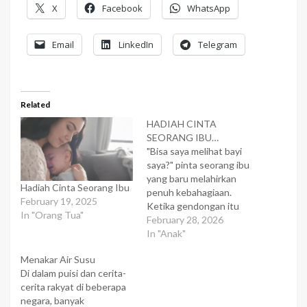
X
Facebook
WhatsApp
Email
LinkedIn
Telegram
Related
HADIAH CINTA
SEORANG IBU…
"Bisa saya melihat bayi
saya?" pinta seorang ibu
yang baru melahirkan
Hadiah Cinta Seorang Ibu
penuh kebahagiaan.
February 19, 2025
Ketika gendongan itu
In "Orang Tua"
berpindah ke tangannya
February 28, 2026
dan ia membuka selimut
In "Anak"
yang membungkus wajah
Menakar Air Susu
bayi lelaki yang mungil itu,
Di dalam puisi dan cerita-
ibu itu menahan nafasnya.
cerita rakyat di beberapa
Dokter yang
negara, banyak
menungguinya segera