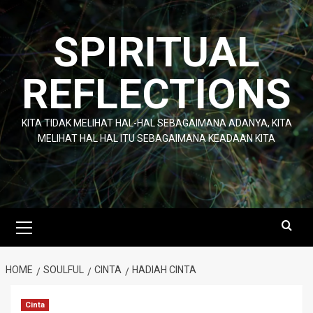
Skip
to
SPIRITUAL
content
REFLECTIONS
KITA TIDAK MELIHAT HAL-HAL SEBAGAIMANA ADANYA, KITA
MELIHAT HAL HAL ITU SEBAGAIMANA KEADAAN KITA
Primary
Menu
HOME
SOULFUL
CINTA
HADIAH CINTA
Cinta