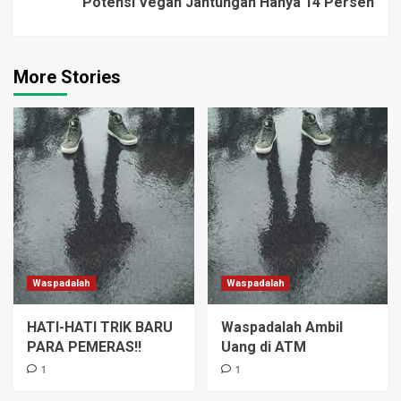
Potensi Vegan Jantungan Hanya 14 Persen
pihak…
More Stories
Waspadalah
Waspadalah
HATI-HATI TRIK BARU
Waspadalah Ambil
PARA PEMERAS!!
Uang di ATM
1
1