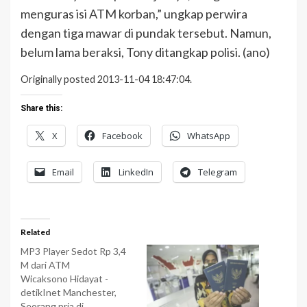
menguras isi ATM korban,” ungkap perwira
dengan tiga mawar di pundak tersebut. Namun,
belum lama beraksi, Tony ditangkap polisi. (ano)
Originally posted 2013-11-04 18:47:04.
Share this:
X
Facebook
WhatsApp
Email
LinkedIn
Telegram
Related
MP3 Player Sedot Rp 3,4
M dari ATM
Wicaksono Hidayat -
detikInet Manchester,
Seorang pria di