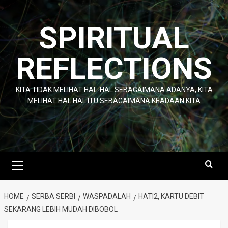
Skip
to
SPIRITUAL
content
REFLECTIONS
KITA TIDAK MELIHAT HAL-HAL SEBAGAIMANA ADANYA, KITA
MELIHAT HAL HAL ITU SEBAGAIMANA KEADAAN KITA
Primary
Menu
HOME
SERBA SERBI
WASPADALAH
HATI2, KARTU DEBIT
SEKARANG LEBIH MUDAH DIBOBOL