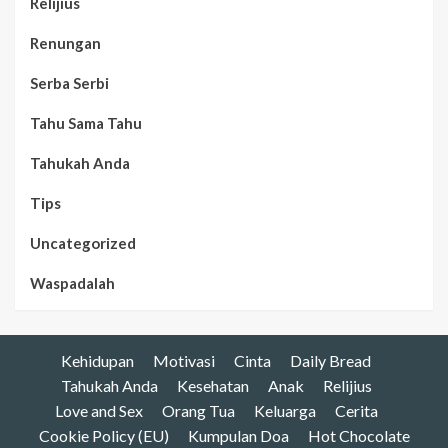
Relijius
Renungan
Serba Serbi
Tahu Sama Tahu
Tahukah Anda
Tips
Uncategorized
Waspadalah
Kehidupan
Motivasi
Cinta
Daily Bread
Tahukah Anda
Kesehatan
Anak
Relijius
Love and Sex
Orang Tua
Keluarga
Cerita
Cookie Policy (EU)
Kumpulan Doa
Hot Chocolate