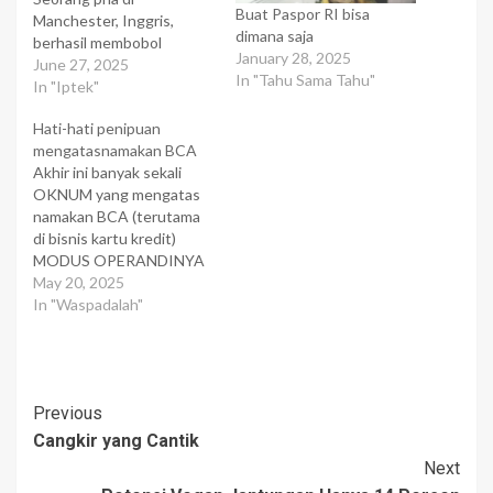
Buat Paspor RI bisa
Manchester, Inggris,
dimana saja
berhasil membobol
January 28, 2025
sebuah mesin uang (ATM)
June 27, 2025
In "Tahu Sama Tahu"
hingga mampu
In "Iptek"
membelanjakan Rp 3,4
Hati-hati penipuan
miliar (200 ribu
mengatasnamakan BCA
Poundsterling). Semua itu
Akhir ini banyak sekali
dilakukan dengan MP3
OKNUM yang mengatas
Player. Pria itu bernama
namakan BCA (terutama
Maxwell Parsons (41), ia
di bisnis kartu kredit)
melakukan pembobolan
MODUS OPERANDINYA
Anjungan Tunai Mandiri di
SBB : Adanya telepon dari
May 20, 2025
sebuah toko dengan
oknum tertentu yang
In "Waspadalah"
memasang MP3 Player…
meminta calon pemegang
Kartu Kredit BCA untuk
mengembalikan Kartu
Kredit BCA+PIN yang
Post
Previous
sudah di terima dengan
mengirimkan kurir untuk
Cangkir yang Cantik
Navigation
mengambil kartu tsb.
Next
Adanya telepon dari