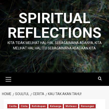
Skip
to
SPIRITUAL
content
REFLECTIONS
KITA TIDAK MELIHAT HAL-HAL SEBAGAIMANA ADANYA, KITA
MELIHAT HAL HAL ITU SEBAGAIMANA KEADAAN KITA
Primary
Menu
HOME
SOULFUL
CERITA
KAU TAK AKAN TAHU!
Cerita
Cinta
Kehidupan
Keluarga
Motivasi
Renungan