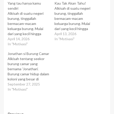
Yang tau hanya kamu
Kau Tak Akan Tahu!
sendiri
Alkisah di suatu negeri
Alkisah di suatu negeri
burung, tinggallah
burung, tinggallah
bermacam-macam
bermacam-macam
keluarga burung. Mulai
keluarga burung. Mulai
dari yang kecil hingga
dari yang kecil hingga
yang besar. Mulai dari
April 13, 2026
yang besar. Mulai dari
April 14, 2026
yang bersuara lembut
In "Motivasi"
yang bersuara lembut
In "Motivasi"
hingga yang bersuara
hingga yang bersuara
menggelegar. Mereka
Jonathan si Burung Camar
menggelegar. Mereka
tinggal di suatu pulau nun
Alkisah tentang seekor
tinggal di suatu pulau nun
jauh di balik bukit
burung camar yang
jauh di balik bukit
pegunungan. Sebenarnya
bernama 'Jonathan'.
pegunungan. Sebenarnya
selain jenis burung masih
Burung camar hidup dalam
selain jenis burung masih
ada hewan lain yang hidup
koloni yang besar di
ada hewan lain yang hidup
di sana. Namun sesuai…
bebatuan karang di
September 27, 2025
di sana. Namun sesuai…
samudra. Dalam
In "Motivasi"
kehidupan koloni camar
terdapat suatu rutinitas
yang berjalan secara terus
menerus setiap hari dari