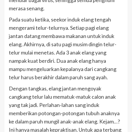
menular bagai virus, sehingga semua penghuni
merasa senang.
Pada suatu ketika, seekor induk elang tengah
mengerami telur-telurnya. Setiap pagi elang
jantan datang membawa makanan untuk induk
elang. Akhirnya, di satu pagi musim dingin telur-
telur mulai menetas. Ada 3 anak elang yang
nampak kuat berdiri. Dua anak elang hanya
mampu mengeluarkan kepalanya dari cangkang
telur harus berakhir dalam paruh sang ayah.
Dengan tangkas, elang jantan mengoyak
cangkang telur lalu mematuk-matuk calon anak
yang tak jadi. Perlahan-lahan sang induk
memberikan potongan-potongan tubuh anaknya
ke dalam paruh mungil anak-anak elang. Kejam…?
Ini hanya masalah kepraktisan. Untuk apa terbang