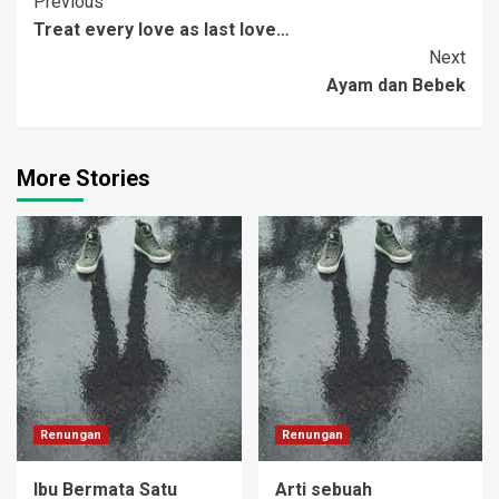
Post
Previous
pagi hingga petang.
Mereka setiap hari
Treat every love as last love…
Navigation
terbang rendah mengikuti
Next
buritan kapal nelayan dan
Ayam dan Bebek
mulai berebut…
More Stories
Renungan
Renungan
Ibu Bermata Satu
Arti sebuah