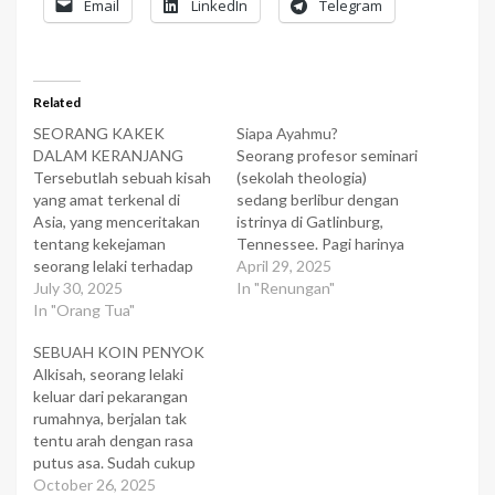
Email
LinkedIn
Telegram
Related
SEORANG KAKEK
Siapa Ayahmu?
DALAM KERANJANG
Seorang profesor seminari
Tersebutlah sebuah kisah
(sekolah theologia)
yang amat terkenal di
sedang berlibur dengan
Asia, yang menceritakan
istrinya di Gatlinburg,
tentang kekejaman
Tennessee. Pagi harinya
seorang lelaki terhadap
mereka sarapan di sebuah
April 29, 2025
ayah kandungnya sendiri.
July 30, 2025
restoran kecil, berharap
In "Renungan"
Pada suatu ketika
In "Orang Tua"
bisa menikmati kesunyian
tinggallah sepasang suami
yang indah saat makan
SEBUAH KOIN PENYOK
isteri muda yang
bersama keluarga. Ketika
Alkisah, seorang lelaki
mempunyai seorang anak
menunggu pesanannya
keluar dari pekarangan
laki-laki berusia sembilan
datang, mereka melihat
rumahnya, berjalan tak
tahun. Ayah si suami itu
masalah mendekat,
tentu arah dengan rasa
tinggal bersama mereka, ia
seorang laki-laki dengan
putus asa. Sudah cukup
sudah amat tua, sangat
rambut putih mendatangi
lama ia menganggur.
October 26, 2025
lemah serta sulit untuk…
meja demi meja menyapa