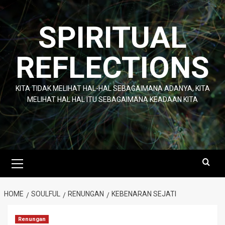
Skip
to
SPIRITUAL
content
REFLECTIONS
KITA TIDAK MELIHAT HAL-HAL SEBAGAIMANA ADANYA, KITA
MELIHAT HAL HAL ITU SEBAGAIMANA KEADAAN KITA
Primary
Menu
HOME
SOULFUL
RENUNGAN
KEBENARAN SEJATI
Renungan