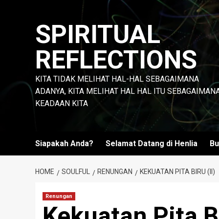
Skip
to
SPIRITUAL
content
REFLECTIONS
KITA TIDAK MELIHAT HAL-HAL SEBAGAIMANA
ADANYA, KITA MELIHAT HAL HAL ITU SEBAGAIMAN
KEADAAN KITA
Siapakah Anda?
Selamat Datang di Henlia
Bu
HOME
SOULFUL
RENUNGAN
KEKUATAN PITA BIRU (II)
Renungan
Kekuatan Pita Bi