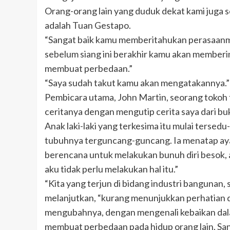
Orang-orang lain yang duduk dekat kami juga 
adalah Tuan Gestapo.
“Sangat baik kamu memberitahukan perasaanm
sebelum siang ini berakhir kamu akan member
membuat perbedaan.”
“Saya sudah takut kamu akan mengatakannya.”
Pembicara utama, John Martin, seorang tokoh 
ceritanya dengan mengutip cerita saya dari bu
Anak laki-laki yang terkesima itu mulai tersed
tubuhnya terguncang-guncang. Ia menatap ayah
berencana untuk melakukan bunuh diri besok, a
aku tidak perlu melakukan hal itu.”
“Kita yang terjun di bidang industri bangunan,
melanjutkan, “kurang menunjukkan perhatian da
mengubahnya, dengan mengenali kebaikan dalam
membuat perbedaan pada hidup orang lain. San