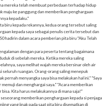
mana mereka telah membuat perbedaan terhadap hidup
untuk maju ke panggung dan memberikan penghargaan
nnya kepadaku.”
a biru kepada rekannya, kedua orang tersebut saling
gaan kepada saya sebagai penulis cerita tersebut dan
50 hadirin dalam acara pemberian pita biru “Aku Telah
engalaman dengan para peserta tentang bagaimana
duk di sebelah mereka. Ketika mereka saling
lahnya, saya melihat wajah mereka bersinar oleh air
si seluruh ruangan. Orang-orang saling menepuk
ak pernah menyangka saya bisa melakukan hal ini.” “Saya
nar memuji dan menghargai saya.” “Acara memberikan
bisa. Kita harus melakukannya di mana saja!”
at seseorang memberikan penghargaan kepada si penjaga
ing yang jinak pada saat pita biru disematkan di