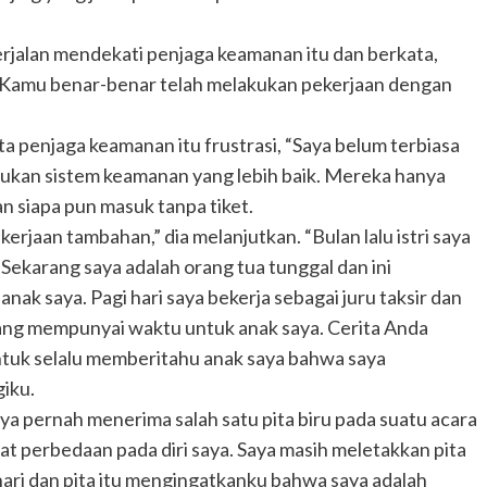
erjalan mendekati penjaga keamanan itu dan berkata,
. Kamu benar-benar telah melakukan pekerjaan dengan
ta penjaga keamanan itu frustrasi, “Saya belum terbiasa
erlukan sistem keamanan yang lebih baik. Mereka hanya
 siapa pun masuk tanpa tiket.
erjaan tambahan,” dia melanjutkan. “Bulan lalu istri saya
ekarang saya adalah orang tua tunggal dan ini
nak saya. Pagi hari saya bekerja sebagai juru taksir dan
ang mempunyai waktu untuk anak saya. Cerita Anda
tuk selalu memberitahu anak saya bahwa saya
giku.
a pernah menerima salah satu pita biru pada suatu acara
at perbedaan pada diri saya. Saya masih meletakkan pita
p hari dan pita itu mengingatkanku bahwa saya adalah