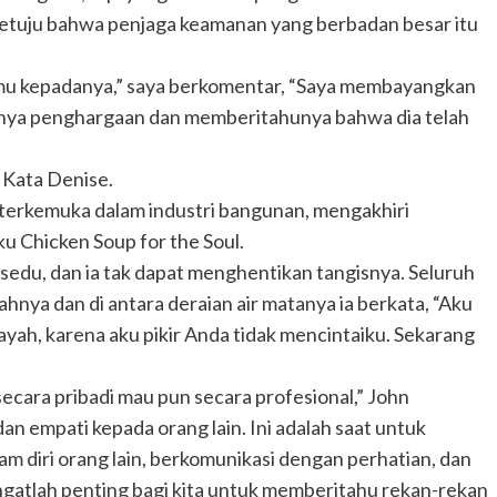
setuju bahwa penjaga keamanan yang berbadan besar itu
u kepadanya,” saya berkomentar, “Saya membayangkan
inya penghargaan dan memberitahunya bahwa dia telah
 Kata Denise.
terkemuka dalam industri bangunan, mengakhiri
ku Chicken Soup for the Soul.
u-sedu, dan ia tak dapat menghentikan tangisnya. Seluruh
nya dan di antara deraian air matanya ia berkata, “Aku
yah, karena aku pikir Anda tidak mencintaiku. Sekarang
 secara pribadi mau pun secara profesional,” John
n empati kepada orang lain. Ini adalah saat untuk
 diri orang lain, berkomunikasi dengan perhatian, dan
gatlah penting bagi kita untuk memberitahu rekan-rekan