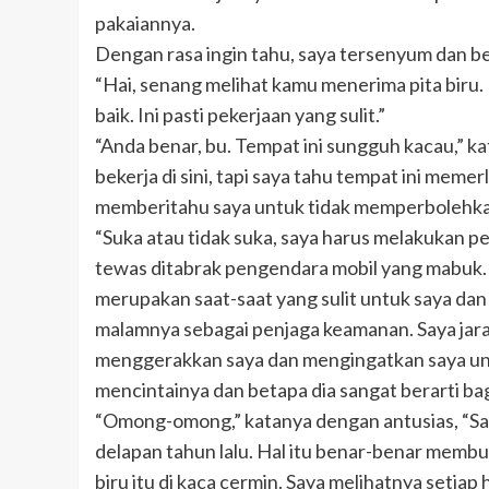
pakaiannya.
Dengan rasa ingin tahu, saya tersenyum dan b
“Hai, senang melihat kamu menerima pita biru
baik. Ini pasti pekerjaan yang sulit.”
“Anda benar, bu. Tempat ini sungguh kacau,” ka
bekerja di sini, tapi saya tahu tempat ini mem
memberitahu saya untuk tidak memperbolehkan
“Suka atau tidak suka, saya harus melakukan pek
tewas ditabrak pengendara mobil yang mabuk. S
merupakan saat-saat yang sulit untuk saya dan a
malamnya sebagai penjaga keamanan. Saya jar
menggerakkan saya dan mengingatkan saya un
mencintainya dan betapa dia sangat berarti ba
“Omong-omong,” katanya dengan antusias, “Say
delapan tahun lalu. Hal itu benar-benar membu
biru itu di kaca cermin. Saya melihatnya setia