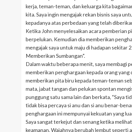
kerja, teman-teman, dan keluarga kita bagai
kita. Saya ingin mengajak rekan bisnis saya 
kepadanya atas perbedaan yang telah diberika
Ketika John menyelesaikan acara pemberian pit
berpelukan. Kemudian dia memberikan penghar
mengajak saya untuk maju di hadapan sekitar 2
Memberikan Sumbangan”.
Dalam waktu beberapa menit, saya membagi p
memberikan penghargaan kepada orang yang du
memberikan pita biru kepada teman-teman sebe
mata, jabat tangan dan pelukan spontan mengi
punggung satu sama lain dan berkata, “Saya tid
tidak bisa percaya si anu dan si anu benar-be
penghargaan ini mempunyai kekuatan yang luar 
Saya sangat terkejut dan senang ketika melih
keamanan. Wajahnya berubah lembut seperti anj