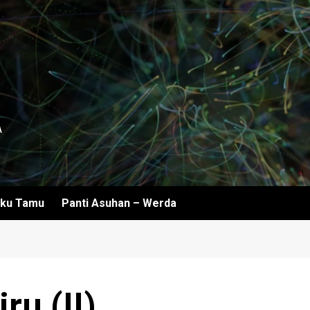
A
ku Tamu
Panti Asuhan – Werda
ru (II)