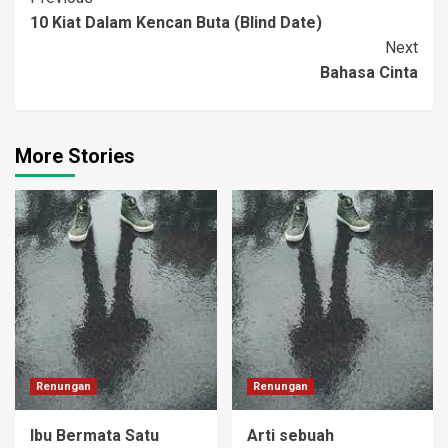
Post
rumahnya karena
10 Kiat Dalam Kencan Buta (Blind Date)
Navigation
kesulitan ekonomi. Tapi
Next
susah betul mencari
Bahasa Cinta
pembeli, berhubung
rumah…
More Stories
Renungan
Renungan
Ibu Bermata Satu
Arti sebuah