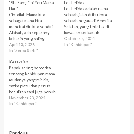
“Shi Sang Chi You Mama
Los Felidas
Hau”
Los Felidas adalah nama
Cintailah Mama kita
sebuah jalan di ibu kota
sebagai mana kita
sebuah negara di Amerika
mencitai diri kita sendiri.
Selatan, yang terletak di
Alkisah, ada sepasang
kawasan terkumuh
kekasih yang saling
diseluruh kota. Ada
October 7, 2024
mencintai. Sang pria
April 13, 2026
sebuah kisah Natal yang
In "Kehidupan"
berasal dari keluarga kaya,
In "Serba Serbi"
menyebabkan jalan itu
dan merupakan orang
begitu dikenang orang,
Kesaksian
yang terpandang di kota
dan itu dimulai dari kisah
Bapak sering bercerita
tersebut. Sedangkan sang
seorang pengemis wanita
tentang kehidupan masa
wanita adalah seorang
yang juga ibu seorang
mudanya yang miskin,
yatim piatu, hidup serba
gadis kecil. Tidak
yatim piatu dan penuh
kekurangan, tetapi cantik,
seorangpun yang tahu…
kesulitan tapi juga penuh
lemah lembut, dan baik
berkat. Salah satu cerita
November 23, 2024
hati. Kelebihan inilah…
bapakku yang berkesan
In "Kehidupan"
bagiku sewaktu bapak
masih muda. Saat itu
Bapakku belum mengenal
Yesus. Bapakku
Previous
berencana ingin menjual