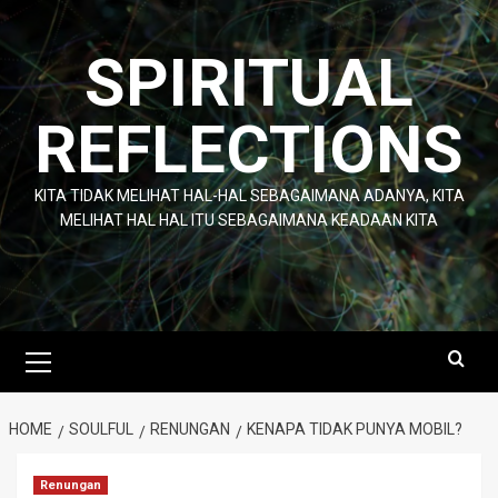
Skip
to
SPIRITUAL
content
REFLECTIONS
KITA TIDAK MELIHAT HAL-HAL SEBAGAIMANA ADANYA, KITA
MELIHAT HAL HAL ITU SEBAGAIMANA KEADAAN KITA
Primary
Menu
HOME
SOULFUL
RENUNGAN
KENAPA TIDAK PUNYA MOBIL?
Renungan