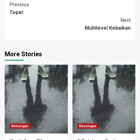
Post
Previous
Tepat
Navigation
Next
Multilevel Kebaikan
More Stories
Renungan
Renungan