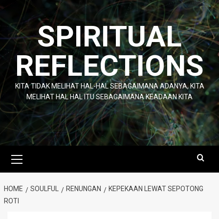
Skip
to
SPIRITUAL
content
REFLECTIONS
KITA TIDAK MELIHAT HAL-HAL SEBAGAIMANA ADANYA, KITA
MELIHAT HAL HAL ITU SEBAGAIMANA KEADAAN KITA
Primary
Menu
HOME
SOULFUL
RENUNGAN
KEPEKAAN LEWAT SEPOTONG
ROTI