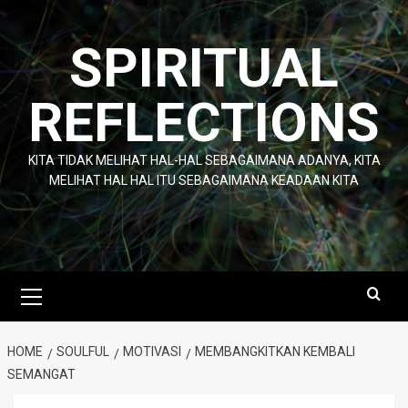
Skip
to
SPIRITUAL
content
REFLECTIONS
KITA TIDAK MELIHAT HAL-HAL SEBAGAIMANA ADANYA, KITA
MELIHAT HAL HAL ITU SEBAGAIMANA KEADAAN KITA
Primary
Menu
HOME
SOULFUL
MOTIVASI
MEMBANGKITKAN KEMBALI
SEMANGAT