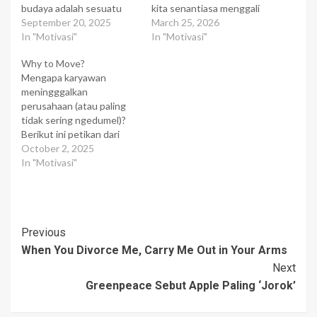
budaya adalah sesuatu
kita senantiasa menggali
yang dibangun mulai dari
September 20, 2025
potensi-potensi kita yang
March 25, 2026
pimpinan puncak hingga
In "Motivasi"
sesungguhnya. Bila kita
In "Motivasi"
karyawan bawah. Dan ini
menunggu sampai segala
Why to Move?
berbeda dari satu
macam kesulitan itu lewat
Mengapa karyawan
perusahaan ke
dengan sendirinya, maka
meningggalkan
perusahaan lain. Ketika
mungkin sudah terlambat
perusahaan (atau paling
anda bekerja di sebuah
bagi kita untuk melakukan
tidak sering ngedumel)?
perusahaan, anda perlu
berbagai penyesuaian
Berikut ini petikan dari
mengenali budaya yang
yang dianggap perlu.
bukunya Haris Priyatna
October 2, 2025
berlaku di sana, yang
Memang, mungkin tidak…
yang berjudul Azim Premji,
In "Motivasi"
mungkin berbeda…
"Bill Gates" dari India
(terbitan Mizania 2007).
Azim Premji adalah
milyuner dari India yang
Post
Previous
telah menyulap Wipro,
dari sebuah perusahaan
When You Divorce Me, Carry Me Out in Your Arms
Navigation
minyak goreng menjadi
Next
konglomerasi perusahaan
Greenpeace Sebut Apple Paling ‘Jorok’
dengan salah satunya
adalah Wipro…