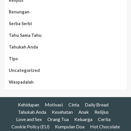
Relijius
Renungan
Serba Serbi
Tahu Sama Tahu
Tahukah Anda
Tips
Uncategorized
Waspadalah
Kehidupan
Motivasi
Cinta
Daily Bread
Tahukah Anda
Kesehatan
Anak
Relijius
Love and Sex
Orang Tua
Keluarga
Cerita
Cookie Policy (EU)
Kumpulan Doa
Hot Chocolate