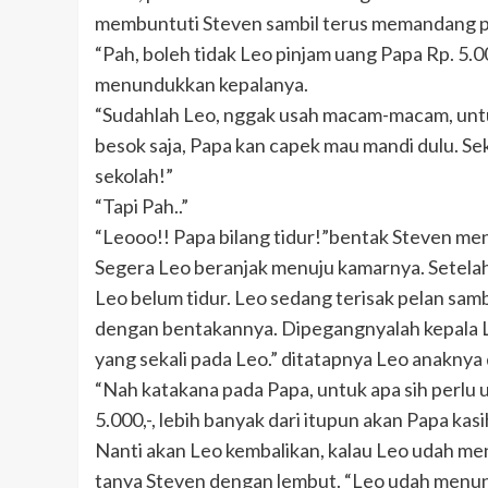
membuntuti Steven sambil terus memandang p
“Pah, boleh tidak Leo pinjam uang Papa Rp. 5.00
menundukkan kepalanya.
“Sudahlah Leo, nggak usah macam-macam, untu
besok saja, Papa kan capek mau mandi dulu. Se
sekolah!”
“Tapi Pah..”
“Leooo!! Papa bilang tidur!”bentak Steven me
Segera Leo beranjak menuju kamarnya. Setel
Leo belum tidur. Leo sedang terisak pelan sa
dengan bentakannya. Dipegangnyalah kepala L
yang sekali pada Leo.” ditatapnya Leo anaknya
“Nah katakana pada Papa, untuk apa sih perlu 
5.000,-, lebih banyak dari itupun akan Papa ka
Nanti akan Leo kembalikan, kalau Leo udah mena
tanya Steven dengan lembut. “Leo udah menung