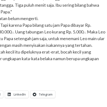
tangga. Tiga puluh menit saja. Ibu sering bilang bahwa
 Papa.”
hatan belum mengerti.
Tapi karena Papa bilang satu jam Papa dibayar Rp.
 30.000,-. Uang tabungan Leo kurang Rp. 5.000,-. Maka Leo
tu Papa setengah jam saja, untuk menemani Leo main ular
 dengan masih menyisakan isakannya yang tertahan.
h kecil itu dipeluknya erat-erat, bocah kecil yang
r ungkapan kata-kata belaka namun berupa ungkapan
l
LinkedIn
Telegram