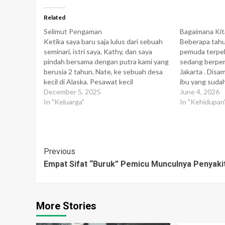
Related
Selimut Pengaman
Bagaimana Ki
Ketika saya baru saja lulus dari sebuah
Beberapa tahu
seminari, istri saya, Kathy, dan saya
pemuda terpel
pindah bersama dengan putra kami yang
sedang berper
berusia 2 tahun, Nate, ke sebuah desa
Jakarta . Dis
kecil di Alaska. Pesawat kecil
ibu yang suda
berpenumpang 3 dan 4 yang kami
December 5, 2025
menyapa, dan 
June 4, 2026
tumpangi untuk penerbangan lanjutan
In "Keluarga"
dalam obrolan 
In "Kehidupan
kami sangat menakutkan putra kecil
apa pergi ke J
kami sehingga ia mengambil…
" Oh... Saya m
Post
Previous
Empat Sifat “Buruk” Pemicu Munculnya Penyaki
Navigation
More Stories