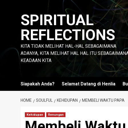
Skip
to
SPIRITUAL
content
REFLECTIONS
KITA TIDAK MELIHAT HAL-HAL SEBAGAIMANA
ADANYA, KITA MELIHAT HAL HAL ITU SEBAGAIMAN
KEADAAN KITA
Siapakah Anda?
Selamat Datang di Henlia
Bu
HOME
SOULFUL
KEHIDUPAN
MEMBELI WAKTU PAPA
Kehidupan
Renungan
Membeli Waktu