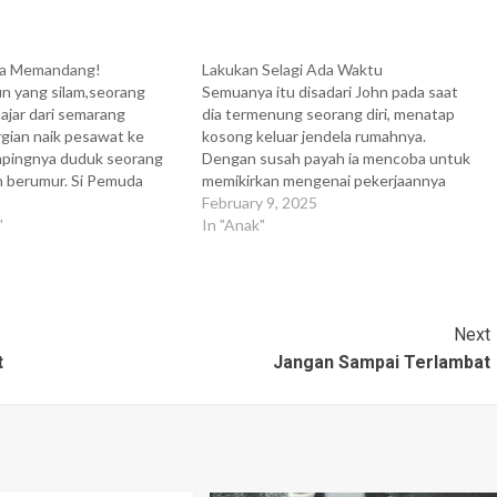
ta Memandang!
Lakukan Selagi Ada Waktu
n yang silam,seorang
Semuanya itu disadari John pada saat
ajar dari semarang
dia termenung seorang diri, menatap
gian naik pesawat ke
kosong keluar jendela rumahnya.
ampingnya duduk seorang
Dengan susah payah ia mencoba untuk
h berumur. Si Pemuda
memikirkan mengenai pekerjaannya
tak lama mereka terlarut
yang menumpuk. Semuanya sia-sia
February 9, 2025
ringan. " Ibu, ada acara
"
belaka. Yang ada dalam pikirannya
In "Anak"
akarta ?" tanya si Pemuda.
hanyalah perkataan anaknya Magy di
au ke…
suatu sore sekitar 3 minggu yang lalu.
Malam itu, 3 minggu yang…
Next
t
Jangan Sampai Terlambat