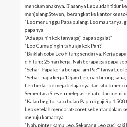
mencium anaknya. Biasanya Leo sudah tidur ke
menjelang Steven‚ berangkat ke kantor keesok
“Leo menunggu Papa pulang, Leo mau tanya, gaj
papanya.
“Ada apa nih kok tanya gaji papa segala?”
“Leo Cuma pingin tahu aja kok Pah?
“Baiklah coba Leo hitung sendiri ya. Kerja papa 
dihitung 25 hari kerja. Nah berapa gaji papa se
“Sehari Papa kerja berapa jam Pa?” tanya Leo le
“Sehari papa kerja 10 jam Leo, nah hitung sana
Leo berlari ke meja belajarnya dan sibuk menc
Sementara Steven melepas sepatu dan meminum 
“Kalau begitu, satu bulan Papa di gaji Rp 1.500.0
Leo setelah mencorat-coret sebentar dalam k
menuju kamarnya.
“Nah, pinter kamu Leo. Sekarang Leo cuci kaki 