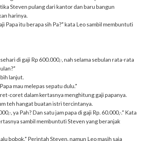
tika Steven pulang dari kantor dan baru bangun
an harinya.
i Papa itu berapa sih Pa?” kata Leo sambil membuntuti
sehari di gaji Rp 600.000,-, nah selama sebulan rata-rata
bulan?”
bih lanjut.
, Papa mau melepas sepatu dulu.”
oret-coret dalam kertasnya menghitung gaji papanya.
teh hangat buatan istri tercintanya.
00,-, ya Pah? Dan satu jam papa di gaji Rp. 60.000,-.” Kata
ertasnya sambil membuntuti Steven yang beranjak
lalu bobok.” Perintah Steven, namun Leo masih saja