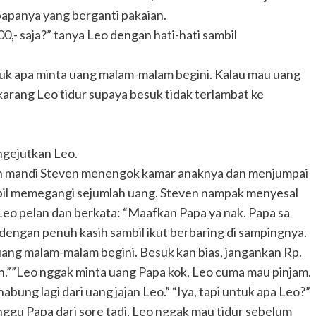
apanya yang berganti pakaian.
0,- saja?” tanya Leo dengan hati-hati sambil
k apa minta uang malam-malam begini. Kalau mau uang
karang Leo tidur supaya besuk tidak terlambat ke
ngejutkan Leo.
ah mandi Steven menengok kamar anaknya dan menjumpai
mbil memegangi sejumlah uang. Steven nampak menyesal
eo pelan dan berkata: “Maafkan Papa ya nak. Papa sa
 dengan penuh kasih sambil ikut berbaring di sampingnya.
uang malam-malam begini. Besuk kan bias, jangankan Rp.
sih.””Leo nggak minta uang Papa kok, Leo cuma mau pinjam.
bung lagi dari uang jajan Leo.” “Iya, tapi untuk apa Leo?”
gu Papa dari sore tadi, Leo nggak mau tidur sebelum