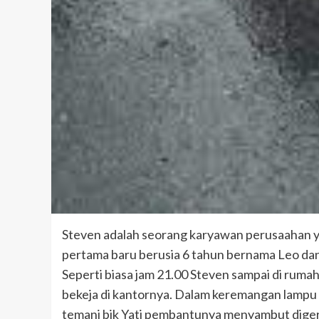
Steven adalah seorang karyawan perusaahan yan
pertama baru berusia 6 tahun bernama Leo dan 
Seperti biasa jam 21.00 Steven sampai di rumah
bekeja di kantornya. Dalam keremangan lampu 
temani bik Yati pembantunya menyambut diger