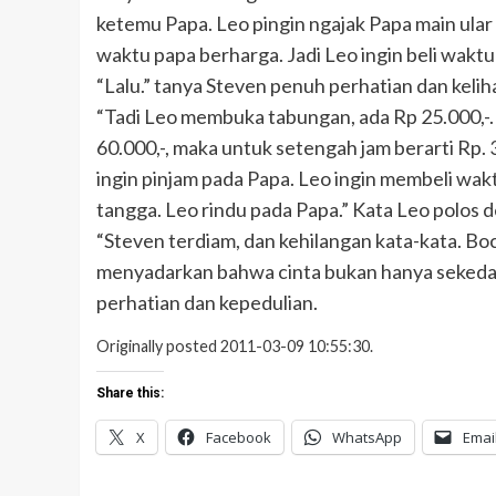
ketemu Papa. Leo pingin ngajak Papa main ular 
waktu papa berharga. Jadi Leo ingin beli waktu
“Lalu.” tanya Steven penuh perhatian dan keli
“Tadi Leo membuka tabungan, ada Rp 25.000,-. 
60.000,-, maka untuk setengah jam berarti Rp.
ingin pinjam pada Papa. Leo ingin membeli wak
tangga. Leo rindu pada Papa.” Kata Leo polos
“Steven terdiam, dan kehilangan kata-kata. Boca
menyadarkan bahwa cinta bukan hanya sekeda
perhatian dan kepedulian.
Originally posted 2011-03-09 10:55:30.
Share this:
X
Facebook
WhatsApp
Emai