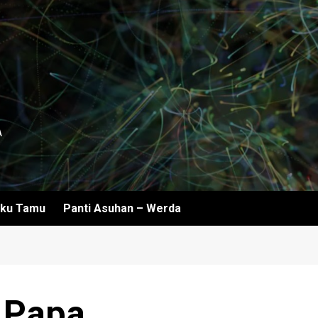
A
ku Tamu
Panti Asuhan – Werda
 Papa