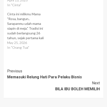
merupakan proses yang
April 13, 2025
panjang dan melelahkan.
In "Cinta"
Lelah ketika kita
Cinta ini milikmu Mama
dihadapkan pada suatu
"Rosa, bangun..
keadaan yang tidak
Sarapanmu udah mama
seimbang antara akal
siapin di meja." Tradisi ini
sehat dan nurani. Lelah
sudah berlangsung 26
ketika kita harus menuruti
tahun, sejak pertama kali
akal sehat untuk berlaku
aku bisa mengingat tapi
May 25, 2026
normal meski semuanya
kebiasaan mama tak
In "Orang Tua"
menjadi abnormal. Lelah…
pernah berubah. "Mama
sayang. ga usah repot-
repot ma, aku sudah
dewasa." pintaku pada
Post
Previous
mama pada suatu pagi.
Wajah tua itu langsung
Memasuki Relung Hati Para Pelaku Bisnis
Navigation
berubah. Pun ketika mama
Next
mengajakku…
BILA IBU BOLEH MEMILIH