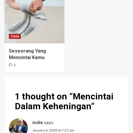
Cinta
Seseorang Yang
Mencintai Kamu
0
1 thought on “
Mencintai
Dalam Keheningan
”
indie
says:
January 6, 2009 at 7:27 am