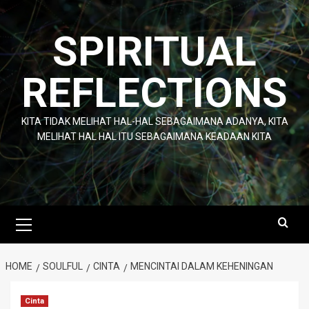
Skip
to
SPIRITUAL
content
REFLECTIONS
KITA TIDAK MELIHAT HAL-HAL SEBAGAIMANA ADANYA, KITA
MELIHAT HAL HAL ITU SEBAGAIMANA KEADAAN KITA
Primary
Menu
HOME
SOULFUL
CINTA
MENCINTAI DALAM KEHENINGAN
Cinta