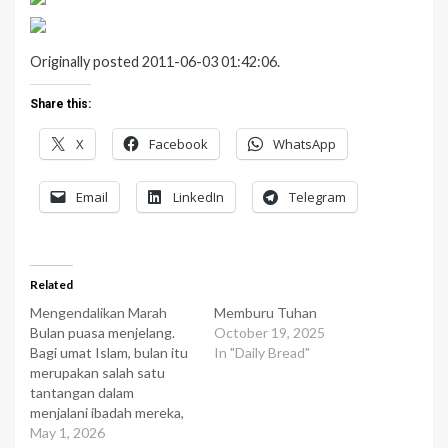
Originally posted 2011-06-03 01:42:06.
Share this:
X
Facebook
WhatsApp
Email
LinkedIn
Telegram
Related
Mengendalikan Marah
Memburu Tuhan
Bulan puasa menjelang.
October 19, 2025
Bagi umat Islam, bulan itu
In "Daily Bread"
merupakan salah satu
tantangan dalam
menjalani ibadah mereka,
yaitu mengendalikan
May 1, 2026