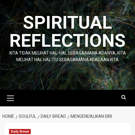
Skip
to
SPIRITUAL
content
REFLECTIONS
KITA TIDAK MELIHAT HAL-HAL SEBAGAIMANA ADANYA, KITA
MELIHAT HAL HAL ITU SEBAGAIMANA KEADAAN KITA
Primary
Menu
HOME
SOULFUL
DAILY BREAD
MENGENDALIKAN DIRI
Daily Bread