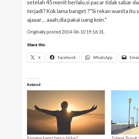
setelah 45 menit berlalu,si pacar tidak sabar
terjadi? Kok lama banget ?”Si rekan wanita i
ajaaar… aaah,dia pakai uang koin.”
Originally posted 2014-06-10 19:16:31.
Share this:
X
Facebook
WhatsApp
Emai
Related
Kenapa kamu harus hidup?
Tulang Rusuk 