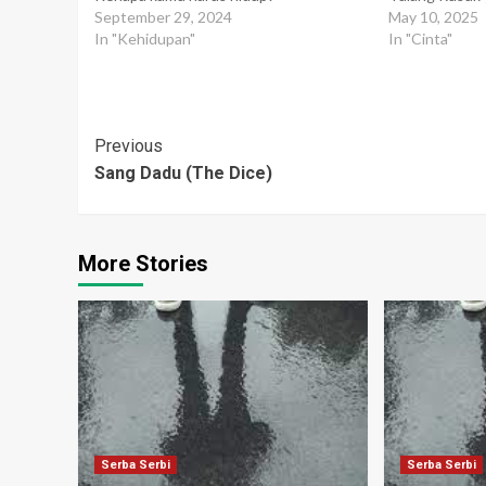
September 29, 2024
May 10, 2025
In "Kehidupan"
In "Cinta"
Post
Previous
Sang Dadu (The Dice)
Navigation
More Stories
Serba Serbi
Serba Serbi