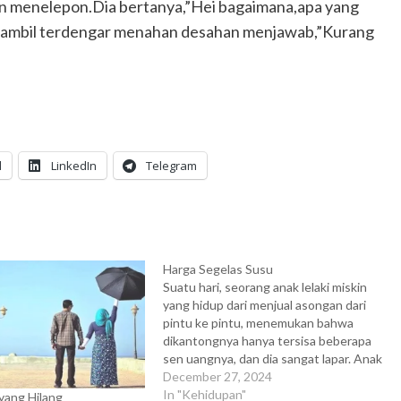
 dan menelepon.Dia bertanya,”Hei bagaimana,apa yang
tu sambil terdengar menahan desahan menjawab,”Kurang
l
LinkedIn
Telegram
Harga Segelas Susu
Suatu hari, seorang anak lelaki miskin
yang hidup dari menjual asongan dari
pintu ke pintu, menemukan bahwa
dikantongnya hanya tersisa beberapa
sen uangnya, dan dia sangat lapar. Anak
lelaki tersebut memutuskan untuk
December 27, 2024
meminta makanan dari rumah
In "Kehidupan"
yang Hilang