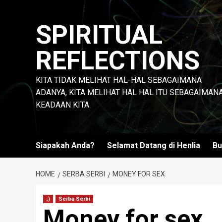
Skip
to
SPIRITUAL
content
REFLECTIONS
KITA TIDAK MELIHAT HAL-HAL SEBAGAIMANA
ADANYA, KITA MELIHAT HAL HAL ITU SEBAGAIMAN
KEADAAN KITA
Siapakah Anda?
Selamat Datang di Henlia
Bu
HOME
SERBA SERBI
MONEY FOR SEX
;)
Serba Serbi
Money for sex