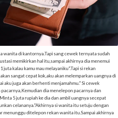
a wanita di kantornya.Tapi sang cewek ternyata sudah
rustasi memikirkan hal itu,sampai akhirnya dia menemui
 1 juta kalau kamu mau melayaniku”.Tapi si rekan
u akan sangat cepat kok,aku akan melemparkan uangnya di
ntai aku juga akan berhenti menjamahmu.” Si cewek
n pacarnya,
Kemudian dia menelepon pacarnya dan
inta 5 juta rupiah ke dia dan ambil uangnya secepat
nkan celananya.”Akhirnya si wanita itu setuju dengan
ar menunggu ditelepon rekan wanita itu.Sampai akhirnya