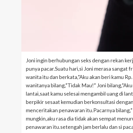
Joni ingin berhubungan seks dengan rekan kerj
punya pacar.Suatu hari,si Joni merasa sangat f
wanita itu dan berkata,”Aku akan beri kamu Rp.
wanitanya bilang,”Tidak Mau!” Joni bilang,”Ak
lantai,saat kamu selesai mengambil uang di la
berpikir sesaat kemudian berkonsultasi denga
menceritakan penawaran itu.Pacarnya bilang,”M
mungkin,aku rasa dia tidak akan sempat menuru
penawaran itu.setengah jam berlalu dan si pac