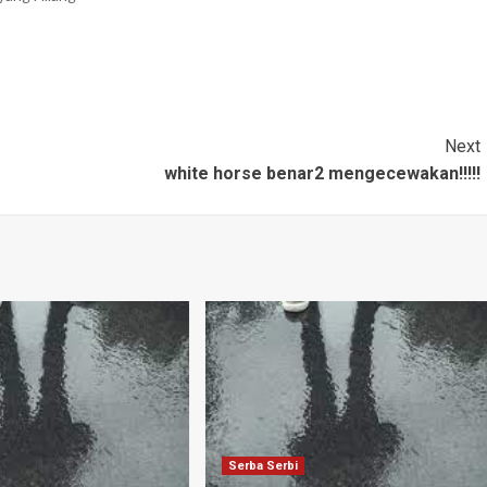
berikutnya. Akan tetapi anak itu
kehilangan keberanian saat seorang
wanita muda membuka pintu rumah.…
Next
white horse benar2 mengecewakan!!!!!
Serba Serbi