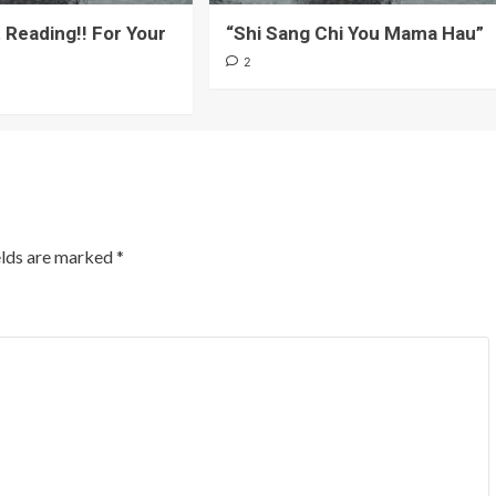
 Reading!! For Your
“Shi Sang Chi You Mama Hau”
d
2
elds are marked
*