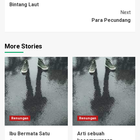
Kebenaran yang telah
Bintang Laut
Navigation
kubabarkan kepada semua
Next
orang." Muridnya yang
Para Pecundang
gagu itu…
More Stories
Renungan
Renungan
Ibu Bermata Satu
Arti sebuah