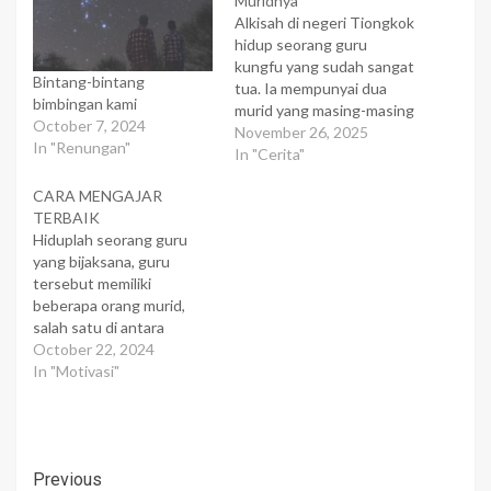
Muridnya
Alkisah di negeri Tiongkok
hidup seorang guru
kungfu yang sudah sangat
Bintang-bintang
tua. Ia mempunyai dua
bimbingan kami
murid yang masing-masing
October 7, 2024
memiliki tingkat
November 26, 2025
In "Renungan"
keseriusan, semangat,
In "Cerita"
dan keuletan belajar
CARA MENGAJAR
kungfu yang sama. Untuk
TERBAIK
mewariskan
Hiduplah seorang guru
perguruannya, ia harus
yang bijaksana, guru
memilih yang terbaik dari
tersebut memiliki
keduanya. Pertandingan
beberapa orang murid,
di antara mereka pun
salah satu di antara
dilakukan. Namun,
muridnya ada yang gagu.
October 22, 2024
beberapa kali adu
Suatu hari sang guru
In "Motivasi"
kekuatan selalu…
menyuruh muridnya yang
gagu untuk turun gunung.
Sang guru berkata,
"Besok, turun gununglah
Post
Previous
dan sebarkanlah ajaran