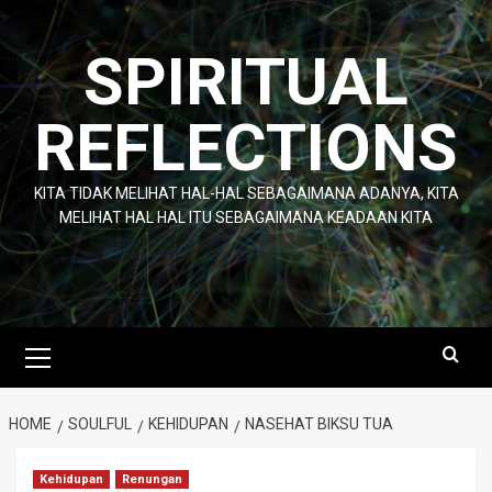
Skip
to
SPIRITUAL
content
REFLECTIONS
KITA TIDAK MELIHAT HAL-HAL SEBAGAIMANA ADANYA, KITA
MELIHAT HAL HAL ITU SEBAGAIMANA KEADAAN KITA
Primary
Menu
HOME
SOULFUL
KEHIDUPAN
NASEHAT BIKSU TUA
Kehidupan
Renungan