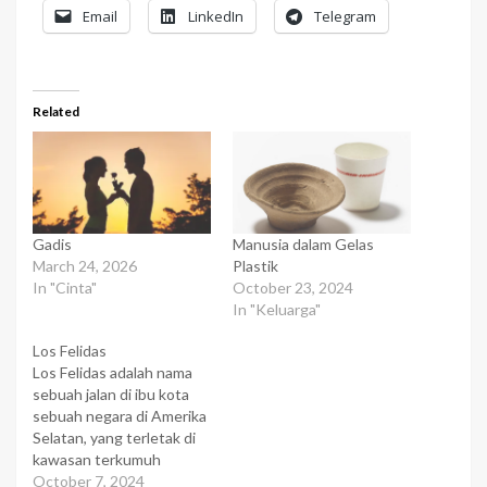
Email
LinkedIn
Telegram
Related
Gadis
Manusia dalam Gelas
March 24, 2026
Plastik
In "Cinta"
October 23, 2024
In "Keluarga"
Los Felidas
Los Felidas adalah nama
sebuah jalan di ibu kota
sebuah negara di Amerika
Selatan, yang terletak di
kawasan terkumuh
diseluruh kota. Ada
October 7, 2024