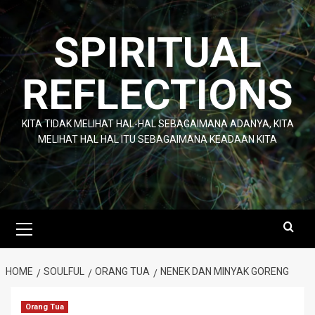
Skip
to
SPIRITUAL
content
REFLECTIONS
KITA TIDAK MELIHAT HAL-HAL SEBAGAIMANA ADANYA, KITA
MELIHAT HAL HAL ITU SEBAGAIMANA KEADAAN KITA
Primary
Menu
HOME
SOULFUL
ORANG TUA
NENEK DAN MINYAK GORENG
Orang Tua