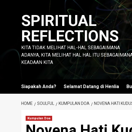
Skip
to
SPIRITUAL
content
REFLECTIONS
KITA TIDAK MELIHAT HAL-HAL SEBAGAIMANA
ADANYA, KITA MELIHAT HAL HAL ITU SEBAGAIMAN
KEADAAN KITA
Siapakah Anda?
Selamat Datang di Henlia
Bu
HOME
SOULFUL
KUMPULAN DOA
NOVENA HATI KUDU
Kumpulan Doa
Novena Hati Ku