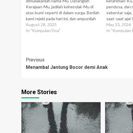
dimuliakanlah nama-Mu. Datanglah
kerahiman-Ku,
Kerajaan-Mu, jadilah kehendak-Mu di
pendosa, dan 
atas bumi seperti di dalam surga. Berilah
sebentar saja
kami rejeki pada hari ini, dan ampunilah
saat-saat ajal
kesalahan kami, seperti kami pun
August 28, 2025
diri saja. Ini
May 23, 2026
mengampuni yang bersalah kepada kami.
In "Kumpulan Doa"
besar bagi sel
In "Kumpulan 
Dan janganlah masukkan kami ke dalam
mengizinkan 
percobaan, tetapi bebaskanlah kami
kesedihan-Ku 
dari…
itu tidak akan
diminta sese
Post
Previous
Menambal Jantung Bocor demi Anak
Navigation
More Stories