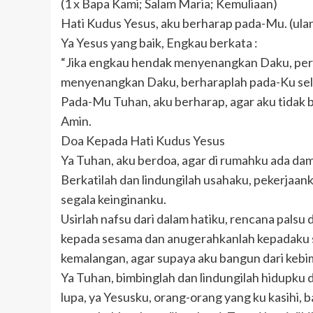
(1 x Bapa Kami; Salam Maria; Kemuliaan)
Hati Kudus Yesus, aku berharap pada-Mu. (ula
Ya Yesus yang baik, Engkau berkata :
“Jika engkau hendak menyenangkan Daku, perc
menyenangkan Daku, berharaplah pada-Ku sela
Pada-Mu Tuhan, aku berharap, agar aku tidak 
Amin.
Doa Kepada Hati Kudus Yesus
Ya Tuhan, aku berdoa, agar di rumahku ada da
Berkatilah dan lindungilah usahaku, pekerjaa
segala keinginanku.
Usirlah nafsu dari dalam hatiku, rencana palsu d
kepada sesama dan anugerahkanlah kepadaku 
kemalangan, agar supaya aku bangun dari keb
Ya Tuhan, bimbinglah dan lindungilah hidupku 
lupa, ya Yesusku, orang-orang yang ku kasihi,