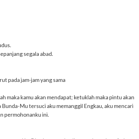
udus.
sepanjang segala abad.
urut pada jam-jam yang sama
lah maka kamu akan mendapat; ketuklah maka pintu akan
a Bunda-Mu tersuci aku memanggil Engkau, aku mencari
 permohonanku ini.