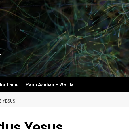
A
ku Tamu
Panti Asuhan – Werda
S YESUS
dus Yesus