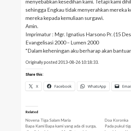
menyebabkan kesedihan kami. Tetapi kami dihi
sehingga Engkau tidak menyerahkan mereka k
mereka kepada kemuliaan surgawi.
Amin.
Imprimatur : Mgr. Ignatius Harsono Pr. (15 D
Evangelisasi 2000 – Lumen 2000
“Dalam keheningan aku berharap akan bantua
Originally posted 2013-08-26 10:18:33.
Share this:
X
Facebook
WhatsApp
Emai
Related
Novena Tiga Salam Maria
Doa Koronka
Bapa Kami Bapa kami yang ada di surga,
Pada pukul tig