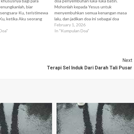
 khususnya bagi para
doa penyembuhan luka-luka batin.
renungkanlah, biar
Mohonlah kepada Yesus untuk
, sengsara-Ku, teristimewa
menyembuhkan semua kenangan masa
-Ku, ketika Aku seorang
lalu, dan jadikan doa ini sebagai doa
lah Jam Kerahiman-Ku yang
pribadi. MASA DALAM KANDUNGAN
February 1, 2026
uruh dunia. Aku akan
Doa"
Tuhan Yesus Kristus, terima kasih atas
In "Kumpulan Doa"
engkau mengalami
kehadiran-Mu saat ini. Aku bersyukur
yang mendalam. Pada jam
Engkau yang adalah Tuhan tetap hadir
 Kutolak apapun yang
dulu, Saat ini, dan selamanya.…
orang…
Next
Terapi Sel Induk Dari Darah Tali Pusar