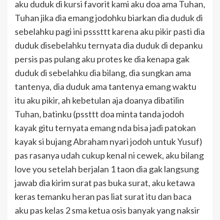
aku duduk di kursi favorit kami aku doa ama Tuhan,
Tuhan jika dia emang jodohku biarkan dia duduk di
sebelahku pagi ini psssttt karena aku pikir pasti dia
duduk disebelahku ternyata dia duduk di depanku
persis pas pulang aku protes ke dia kenapa gak
duduk di sebelahku dia bilang, dia sungkan ama
tantenya, dia duduk ama tantenya emang waktu
itu aku pikir, ah kebetulan aja doanya dibatilin
Tuhan, batinku (pssttt doa minta tanda jodoh
kayak gitu ternyata emang nda bisa jadi patokan
kayak si bujang Abraham nyari jodoh untuk Yusuf)
pas rasanya udah cukup kenal ni cewek, aku bilang
love you setelah berjalan 1 taon dia gak langsung
jawab dia kirim surat pas buka surat, aku ketawa
keras temanku heran pas liat surat itu dan baca
aku pas kelas 2 sma ketua osis banyak yang naksir