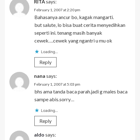
RITA
says:
February 1, 2007 at 2:20 pm
Bahasanya ancur bo, kagak mangarti.
but salute, lo bisa buat cerita menyedihkan
seperti ini. tenang masih banyak
cewek….cewek yang ngantri u mu ok
Loading...
Reply
nana
says:
February 1, 2007 at 5:03 pm
bhs ama tanda baca parah.jadi g males baca
sampe abis.sorry…
Loading...
Reply
aldo
says: