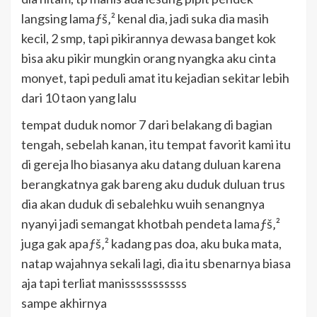
langsing lamaƒš‚² kenal dia, jadi suka dia masih
kecil, 2 smp, tapi pikirannya dewasa banget kok
bisa aku pikir mungkin orang nyangka aku cinta
monyet, tapi peduli amat itu kejadian sekitar lebih
dari 10 taon yang lalu
tempat duduk nomor 7 dari belakang di bagian
tengah, sebelah kanan, itu tempat favorit kami itu
di gereja lho biasanya aku datang duluan karena
berangkatnya gak bareng aku duduk duluan trus
dia akan duduk di sebalehku wuih senangnya
nyanyi jadi semangat khotbah pendeta lamaƒš‚²
juga gak apaƒš‚² kadang pas doa, aku buka mata,
natap wajahnya sekali lagi, dia itu sbenarnya biasa
aja tapi terliat manisssssssssss
sampe akhirnya