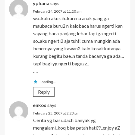
yphana
says:
February 24, 2007 at 11:20 am
wa..kalo aku sih..karena anak yang ga
maubaca buru2 n kalobaca harus ngerti kan
sayang baca panjang lebar tapi ga ngerti…
so..aku ngerti2 aja tuh!! cuma mungkin ada
benernya yang kawan2 kalo kosakkatanya
kurang begitu bae..n tanda bacanya ga ada…
tapi bagi yg ngerti baguzz..
….
Loading...
Reply
enkos
says:
February 25, 2007 at 2:23 pm
Cerita yg basi..dach banyak yg
mengalami..koq bisa patah hati??..enjoy aZ