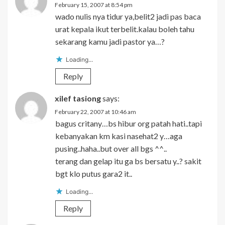
February 15, 2007 at 8:54 pm
wado nulis nya tidur ya,belit2 jadi pas baca
urat kepala ikut terbelit.kalau boleh tahu
sekarang kamu jadi pastor ya…?
Loading...
Reply
xilef tasiong
says:
February 22, 2007 at 10:46 am
bagus critany…bs hibur org patah hati..tapi
kebanyakan km kasi nasehat2 y…aga
pusing..haha..but over all bgs ^^..
terang dan gelap itu ga bs bersatu y..? sakit
bgt klo putus gara2 it..
Loading...
Reply