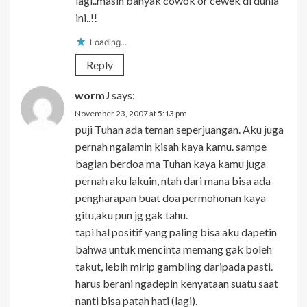
lagi..masih banyak cowok or cewek di dunia
ini..!!
Loading...
Reply
wormJ
says:
November 23, 2007 at 5:13 pm
puji Tuhan ada teman seperjuangan. Aku juga
pernah ngalamin kisah kaya kamu. sampe
bagian berdoa ma Tuhan kaya kamu juga
pernah aku lakuin, ntah dari mana bisa ada
pengharapan buat doa permohonan kaya
gitu,aku pun jg gak tahu.
tapi hal positif yang paling bisa aku dapetin
bahwa untuk mencinta memang gak boleh
takut, lebih mirip gambling daripada pasti.
harus berani ngadepin kenyataan suatu saat
nanti bisa patah hati (lagi).