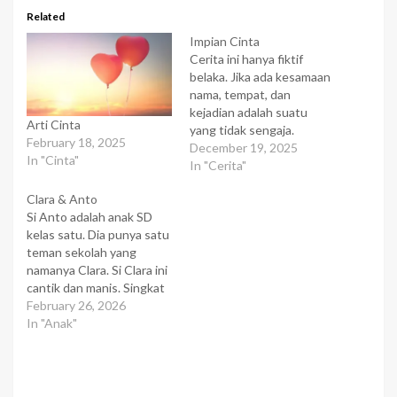
Related
Impian Cinta
Cerita ini hanya fiktif
belaka. Jika ada kesamaan
nama, tempat, dan
kejadian adalah suatu
Arti Cinta
yang tidak sengaja.
February 18, 2025
Karena hidup adalah hal
December 19, 2025
In "Cinta"
fiktif yang menjadi nyata.
In "Cerita"
Siang begitu panas, tapi
Clara & Anto
hal itu tak menyurutkan
Si Anto adalah anak SD
hati Cinta untuk berjalan
kelas satu. Dia punya satu
dibawah teriknya mentari.
teman sekolah yang
"Gw harus lulus tes ini"
namanya Clara. Si Clara ini
Yap, hari ini Cinta akan…
cantik dan manis. Singkat
cerita, si Anto jatuh hati
February 26, 2026
pada si Clara, dan ternyata
In "Anak"
Clara juga punya hati pada
si Anto. Suatu hari, karena
nggak tahan lagi, si Anto
berkata kepada si…