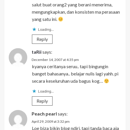
salut buat orang2 yang berani menerima,
mengungkapkan, dan konsisten ma perasaan
yang satu ini.
Loading...
Reply
taRii
says:
December 14, 2007 at 4:35 pm
kyanya ceritanya seruu.. tapi bingungin
banget bahasanya.. belajar nulis lagi yahh. pi
secara keseluruhan uda bagus kog…
Loading...
Reply
Peach pearl
says:
April 29, 2009 at 3:32 pm
Loe biza bikin blog ndiri, tapi tanda baca aja