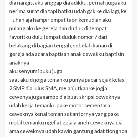
dia nangis, aku anggap dia adikku, pernah juga aku
nerima surat dia tapi hatiku udah gak ke dia lagi, ke
Tuhan aja hampir empat taon kemudian aku
pulang aku ke gereja dan duduk di tempat
favoritku dulu tempat duduk nomor 7 dari
belakang di bagian tengah, sebelah kanan di
gereja ada acara baptisan anak cewekku baptisin
anaknya
aku senyum ibuku juga
saat aku di jogja temanku punya pacar sejak kelas
2 SMP dia lulus SMA, melanjutkan ke jogja
cewenya juga sampe dia buat skripsi ceweknya
udah kerja temanku pake motor sementara
ceweknya kenal teman sekantornya yang pake
mobil temanku ngeliat gejala aneh ceweknya dia
ama ceweknya udah kawin gantung adat tionghoa