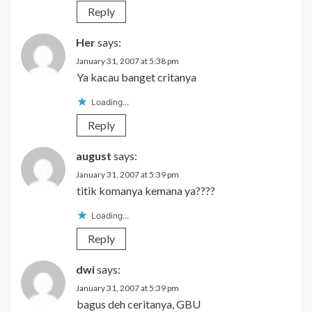
Reply
Her
says:
January 31, 2007 at 5:38 pm
Ya kacau banget critanya
Loading...
Reply
august
says:
January 31, 2007 at 5:39 pm
titik komanya kemana ya????
Loading...
Reply
dwi
says:
January 31, 2007 at 5:39 pm
bagus deh ceritanya, GBU