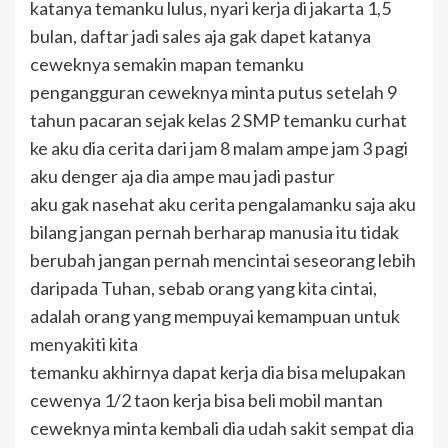
katanya temanku lulus, nyari kerja di jakarta 1,5
bulan, daftar jadi sales aja gak dapet katanya
ceweknya semakin mapan temanku
pengangguran ceweknya minta putus setelah 9
tahun pacaran sejak kelas 2 SMP temanku curhat
ke aku dia cerita dari jam 8 malam ampe jam 3 pagi
aku denger aja dia ampe mau jadi pastur
aku gak nasehat aku cerita pengalamanku saja aku
bilang jangan pernah berharap manusia itu tidak
berubah jangan pernah mencintai seseorang lebih
daripada Tuhan, sebab orang yang kita cintai,
adalah orang yang mempuyai kemampuan untuk
menyakiti kita
temanku akhirnya dapat kerja dia bisa melupakan
cewenya 1/2 taon kerja bisa beli mobil mantan
ceweknya minta kembali dia udah sakit sempat dia