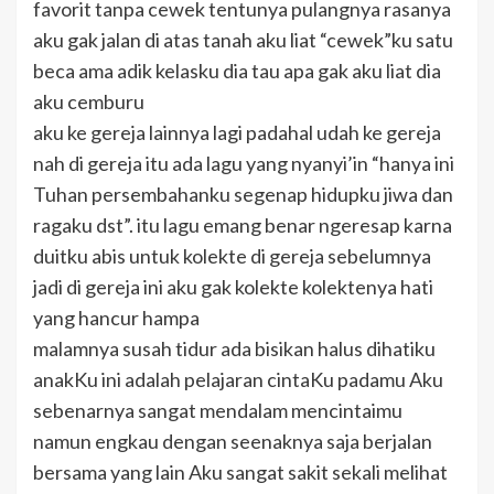
favorit tanpa cewek tentunya pulangnya rasanya
aku gak jalan di atas tanah aku liat “cewek”ku satu
beca ama adik kelasku dia tau apa gak aku liat dia
aku cemburu
aku ke gereja lainnya lagi padahal udah ke gereja
nah di gereja itu ada lagu yang nyanyi’in “hanya ini
Tuhan persembahanku segenap hidupku jiwa dan
ragaku dst”. itu lagu emang benar ngeresap karna
duitku abis untuk kolekte di gereja sebelumnya
jadi di gereja ini aku gak kolekte kolektenya hati
yang hancur hampa
malamnya susah tidur ada bisikan halus dihatiku
anakKu ini adalah pelajaran cintaKu padamu Aku
sebenarnya sangat mendalam mencintaimu
namun engkau dengan seenaknya saja berjalan
bersama yang lain Aku sangat sakit sekali melihat