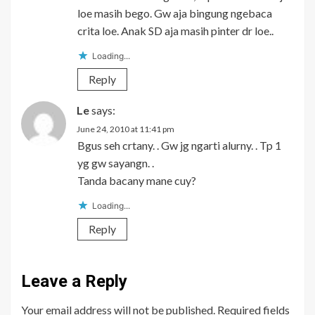
loe masih bego. Gw aja bingung ngebaca
crita loe. Anak SD aja masih pinter dr loe..
Loading...
Reply
Le
says:
June 24, 2010 at 11:41 pm
Bgus seh crtany. . Gw jg ngarti alurny. . Tp 1
yg gw sayangn. .
Tanda bacany mane cuy?
Loading...
Reply
Leave a Reply
Your email address will not be published.
Required fields