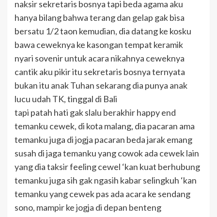
naksir sekretaris bosnya tapi beda agama aku
hanya bilang bahwa terang dan gelap gak bisa
bersatu 1/2 taon kemudian, dia datang ke kosku
bawa ceweknya ke kasongan tempat keramik
nyari sovenir untuk acara nikahnya ceweknya
cantik aku pikir itu sekretaris bosnya ternyata
bukan itu anak Tuhan sekarang dia punya anak
lucu udah TK, tinggal di Bali
tapi patah hati gak slalu berakhir happy end
temanku cewek, di kota malang, dia pacaran ama
temanku juga di jogja pacaran beda jarak emang
susah di jaga temanku yang cowok ada cewek lain
yang dia taksir feeling cewel ‘kan kuat berhubung
temanku juga sih gak ngasih kabar selingkuh ‘kan
temanku yang cewek pas ada acara ke sendang
sono, mampir ke jogja di depan benteng