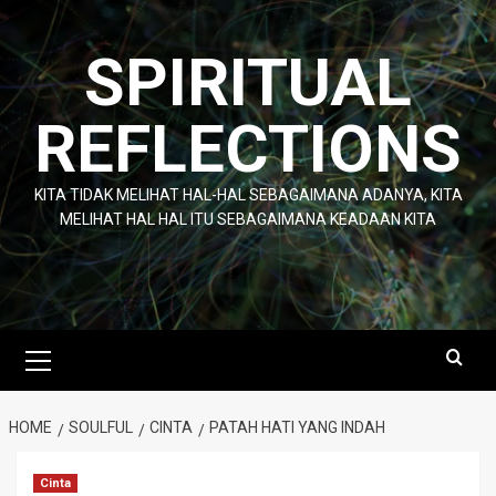
Skip
to
SPIRITUAL
content
REFLECTIONS
KITA TIDAK MELIHAT HAL-HAL SEBAGAIMANA ADANYA, KITA
MELIHAT HAL HAL ITU SEBAGAIMANA KEADAAN KITA
Primary
Menu
HOME
SOULFUL
CINTA
PATAH HATI YANG INDAH
Cinta