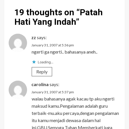
19 thoughts on “
Patah
Hati Yang Indah
”
zz
says:
January 31, 2007 at 5:36 pm
ngerti ga ngerti.. bahasanya aneh..
Loading...
Reply
carolina
says:
January 31, 2007 at 5:37 pm
walau bahasanya agak kacau tp aku ngerti
maksud kamu.Pengalaman adalah guru
terbaik-mu.aku percaya,dengan pengalaman
itu kamu menjadi dewasa dalam hal
ini.GBU.Semoga Tuhan Memberkati juga