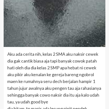
Aku ada cerita nih, kelas 2 SMA aku naksir cewek
dia gak cantik biasa aja tapi banyak cowok patah
hati oleh dia dia kelas 2 SMP apa hebat ni cewek
aku pikir aku kenalan ke gereja bareng ngobrol
maen ke rumahnya seru dech berjalan hampir 1
tahun jujur awalnya aku pengen tau aja rahasianya
sehingga banyak cowo naksir dia itu aja kalo udah
tau, ya udah good bye
dia hitam, tp manis ada lesung pipit pendek