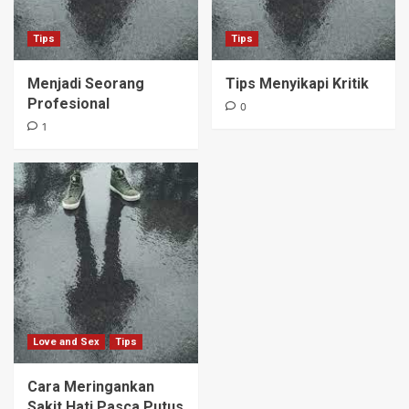
Tips
Tips
Menjadi Seorang
Tips Menyikapi Kritik
Profesional
0
1
Love and Sex
Tips
Cara Meringankan
Sakit Hati Pasca Putus