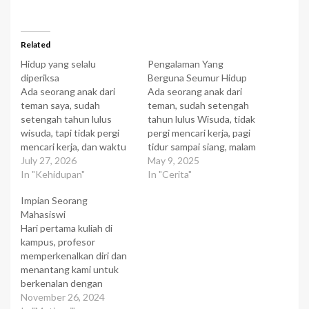
Related
Hidup yang selalu
Pengalaman Yang
diperiksa
Berguna Seumur Hidup
Ada seorang anak dari
Ada seorang anak dari
teman saya, sudah
teman, sudah setengah
setengah tahun lulus
tahun lulus Wisuda, tidak
wisuda, tapi tidak pergi
pergi mencari kerja, pagi
mencari kerja, dan waktu
tidur sampai siang, malam
dia habiskan pagi tidur
July 27, 2026
pergi main internet
May 9, 2025
sampai siang, malam pergi
In "Kehidupan"
sampai tengah malam.
In "Cerita"
main internet sampai
Belakangan ini meminta
Impian Seorang
tengah malam.
uang kepada orang
Mahasiswi
Belakangan ini meminta
tuanya, mau pergi ke
Hari pertama kuliah di
uang kepada orang
Amerika menuntut ilmu
kampus, profesor
tuanya, mau pergi ke
lebih dalam lagi. Teman ini
memperkenalkan diri dan
Amerika menuntut ilmu
bertanya kepada saya,
menantang kami untuk
lebih dalam lagi. Teman ini
mesti tidaknya dia
berkenalan dengan
bertanya…
membiarkan…
seseorang yang belum
November 26, 2024