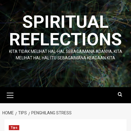
Skip
to
SPIRITUAL
content
REFLECTIONS
KITA TIDAK MELIHAT HAL-HAL SEBAGAIMANA ADANYA, KITA
MELIHAT HAL HAL ITU SEBAGAIMANA KEADAAN KITA
Primary
Menu
HOME
TIPS
PENGHILANG STRESS
Tips