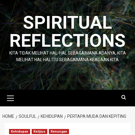
Skip
to
SPIRITUAL
content
REFLECTIONS
KITA TIDAK MELIHAT HAL-HAL SEBAGAIMANA ADANYA, KITA
MELIHAT HAL HAL ITU SEBAGAIMANA KEADAAN KITA
Primary
Menu
HOME
SOULFUL
KEHIDUPAN
PERTAPA MUDA DAN KEPITING
Kehidupan
Relijius
Renungan