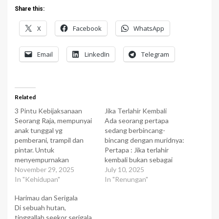
Share this:
X
Facebook
WhatsApp
Email
LinkedIn
Telegram
Related
3 Pintu Kebijaksanaan
Jika Terlahir Kembali
Seorang Raja, mempunyai
Ada seorang pertapa
anak tunggal yg
sedang berbincang-
pemberani, trampil dan
bincang dengan muridnya:
pintar. Untuk
Pertapa : Jika terlahir
menyempurnakan
kembali bukan sebagai
pengetahuannya, ia
November 29, 2025
manusia, kamu lebih suka
July 10, 2025
mengirimnya kepada
In "Kehidupan"
jadi burung yang terbang
In "Renungan"
seorang pertapa
bebas di angkasa luas
Harimau dan Serigala
bijaksana. "Berikanlah
atau sebagai ikan yang
Di sebuah hutan,
pencerahan padaku
berenang di dalam sungai?
tinggallah seekor serigala
tentang Jalan Hidupku"
Murid : Di waktu muda