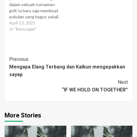
dalam sebuah turnamen
berhubungan dengan
kata Ferdinand Lunberg,
golf. Ia baru saja membuat
sifat, watak, dan
pengarang The Coming
pukulan yang bagus sekali
kepribadiannya. Paling
World Transformation.
yang jatuh di dekat
April 13, 2025
tidak, ada delapan syarat
Dulu, ikatan keluarga amat
lapangan hijau. Ketika ia
In "Renungan"
yang harus dimiliki oleh
mesra. Kekerabatan pun…
berjalan di fairway, ia
seseorang jika ingin jadi…
mendapati bolanya masuk
ke dalam sebuah kantong
kertas pembungkus
Post
Previous
makanan yang mungkin
dibuang sembarangan
Mengapa Elang Terbang dan Kalkun mengepakkan
Navigation
oleh salah seorang
sayap
penonton. Bagaimana ia
Next
bisa memukul…
“IF WE HOLD ON TOGETHER”
More Stories