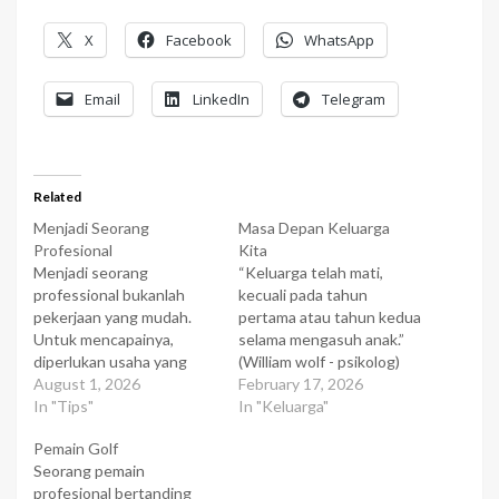
X
Facebook
WhatsApp
Email
LinkedIn
Telegram
Related
Menjadi Seorang
Masa Depan Keluarga
Profesional
Kita
Menjadi seorang
“Keluarga telah mati,
professional bukanlah
kecuali pada tahun
pekerjaan yang mudah.
pertama atau tahun kedua
Untuk mencapainya,
selama mengasuh anak.”
diperlukan usaha yang
(William wolf - psikolog)
keras, karena ukuran
August 1, 2026
Para kritikus sosial sedang
February 17, 2026
profesionalitas seseorang
In "Tips"
punya kesempatan baik
In "Keluarga"
akan dilihat dua sisi. Yakni
berspekulasi tentang
Pemain Golf
teknis keterampilan atau
masa depan keluarga.
Seorang pemain
keahlian yang dimilikinya,
“Keluarga akan mendekati
profesional bertanding
serta hal-hal yang
titik kepunahan total,”