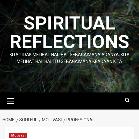
Skip
to
SPIRITUAL
content
REFLECTIONS
KITA TIDAK MELIHAT HAL-HAL SEBAGAIMANA ADANYA, KITA
MELIHAT HAL HAL ITU SEBAGAIMANA KEADAAN KITA
Primary
Menu
HOME
SOULFUL
MOTIVASI
PROFESIONAL
Motivasi