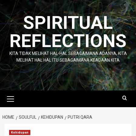
Skip
to
SPIRITUAL
content
REFLECTIONS
KITA TIDAK MELIHAT HAL-HAL SEBAGAIMANA ADANYA, KITA
MELIHAT HAL HAL ITU SEBAGAIMANA KEADAAN KITA
Primary
Menu
HOME
SOULFUL
KEHIDUPAN
PUTRI QARA
Kehidupan