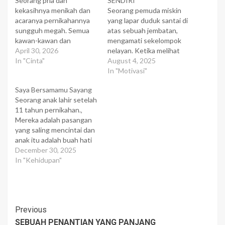
Seorang pria dan
SENDIRI
kekasihnya menikah dan
Seorang pemuda miskin
acaranya pernikahannya
yang lapar duduk santai di
sungguh megah. Semua
atas sebuah jembatan,
kawan-kawan dan
mengamati sekelompok
keluarga mereka hadir
April 30, 2026
nelayan. Ketika melihat
menyaksikan dan
In "Cinta"
keranjang yang berisi ikan-
August 4, 2025
menikmati hari yang
ikan hasil tangkapan, pria
In "Motivasi"
berbahagia tersebut.
itu bergumam, "Ah,
Saya Bersamamu Sayang
Suatu acara yang luar
seandainya saya memiliki
Seorang anak lahir setelah
biasa mengesankan.
ikan sebanyak itu, hidup
11 tahun pernikahan.‚
Mempelai wanita begitu
saya tidak akan seperti ini.
Mereka adalah pasangan
anggun dalam gaun
Saya akan menjualnya
yang saling mencintai dan
putihnya dan pengantin
untuk membeli pakaian
anak itu adalah buah hati
pria dalam tuxedo hitam
dan makanan." "Saya akan
mereka. Saat anak
December 30, 2025
yang gagah. Setiap
memberikan sejumlah…
tersebut berumur dua
In "Kehidupan"
pasang mata yang
tahun, suatu pagi si ayah
memandang setuju…
melihat sebotol obat yang
terbuka. Dia terlambat
untuk ke kantor maka dia
Post
Previous
meminta istrinya untuk
menutupnya dan
SEBUAH PENANTIAN YANG PANJANG