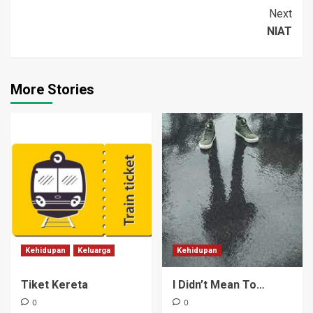
Navigation
menyimpannya di lemari.
Next
‚ …
NIAT
More Stories
Kehidupan
Keluarga
Kehidupan
Tiket Kereta
I Didn’t Mean To…
0
0