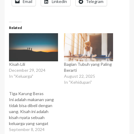
Email
LinkedIn
Telegram
Related
Kisah Lili
Bagian Tubuh yang Paling
December 29, 2024
Berarti
In "Keluarga"
August 22, 2025
In "Kehidupan"
Tiga Karung Beras
Ini adalah makanan yang
tidak bisa dibeli dengan
uang. Kisah ini adalah
kisah nyata sebuah
keluarga yang sangat
miskin, yang memiliki
September 8, 2024