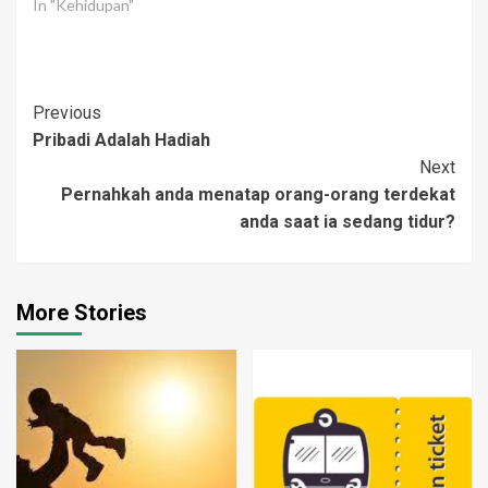
seorang anak laki-laki.
In "Kehidupan"
Ayahnya sudah meninggal
dunia, tinggalah ibu dan
anak laki-lakinya untuk
saling menopang.Ibunya
Post
Previous
bersusah payah seorang
membesarkan anaknya,
Pribadi Adalah Hadiah
Navigation
saat itu kampung
Next
tersebut belum memiliki
Pernahkah anda menatap orang-orang terdekat
listrik. Saat membaca…
anda saat ia sedang tidur?
More Stories