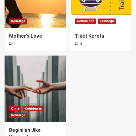
Keluarga
Kehidupan
Keluarga
Mother’s Love
Tiket Kereta
1
0
Cinta
Kehidupan
Keluarga
Beginilah Jika