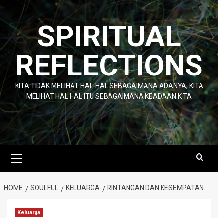
Skip
to
SPIRITUAL
content
REFLECTIONS
KITA TIDAK MELIHAT HAL-HAL SEBAGAIMANA ADANYA, KITA
MELIHAT HAL HAL ITU SEBAGAIMANA KEADAAN KITA
Primary
Menu
HOME
SOULFUL
KELUARGA
RINTANGAN DAN KESEMPATAN
Keluarga