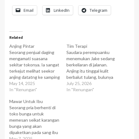
Email
LinkedIn
Telegram
Related
Anjing Pintar
Tim Terapi
Seorang penjual daging
Saudara perempuanku
mengamati suasana
menemukan Jake sedang
sekitar tokonya. Ia sangat
berkeliaran di jalanan.
terkejut melihat seekor
Anjing itu tinggal kulit
anjing datatng ke samping
berbalut tulang, bulunya
tokonya. Ia mengusir
May 14, 2025
lengket, kotor dan ia
July 25, 2026
anjing itu, tetapi anjing itu
In "Renungan"
sudah kelelahan. Namun,
In "Renungan"
kembali lagi. Maka, ia
sepasang matanya yang
Mawar Untuk Ibu
menghampiri anjing itu &
besar tampak berbinar-
Seorang pria berhenti di
melihat ada suatu catatan
binar seperti mata seekor
toko bunga untuk
di mulut anjing itu. Ia
kijang. Keluargaku
memesan seikat karangan
mengambil catatan itu dan
meneleponku untuk
bunga yang akan
membacanya," tolong
datang melihatnya begitu
dipaketkan pada sang ibu
sediakan 12 sosis…
saudara perempuanku
yang tinggal sejauh 250
May 7, 2025