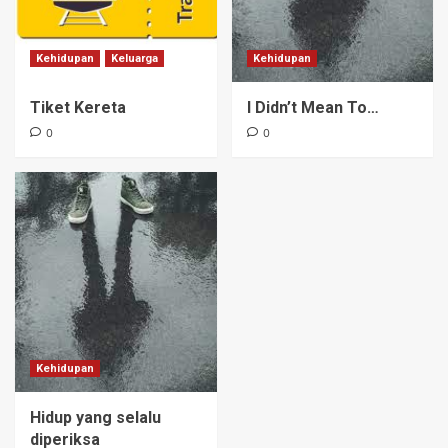
Kehidupan
Keluarga
Kehidupan
Tiket Kereta
I Didn’t Mean To…
0
0
Kehidupan
Hidup yang selalu
diperiksa