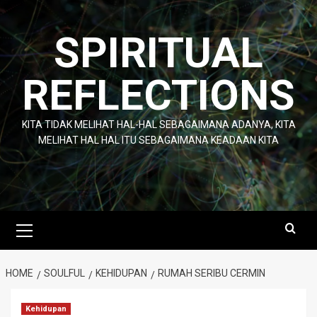
Skip
to
SPIRITUAL
content
REFLECTIONS
KITA TIDAK MELIHAT HAL-HAL SEBAGAIMANA ADANYA, KITA
MELIHAT HAL HAL ITU SEBAGAIMANA KEADAAN KITA
Primary
Menu
HOME
SOULFUL
KEHIDUPAN
RUMAH SERIBU CERMIN
Kehidupan