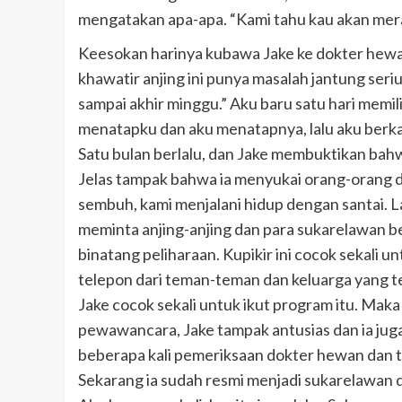
mengatakan apa-apa. “Kami tahu kau akan mer
Keesokan harinya kubawa Jake ke dokter hewan
khawatir anjing ini punya masalah jantung seri
sampai akhir minggu.” Aku baru satu hari memili
menatapku dan aku menatapnya, lalu aku berkata
Satu bulan berlalu, dan Jake membuktikan bah
Jelas tampak bahwa ia menyukai orang-orang d
sembuh, kami menjalani hidup dengan santai. Lal
meminta anjing-anjing dan para sukarelawan 
binatang peliharaan. Kupikir ini cocok sekali 
telepon dari teman-teman dan keluarga yang t
Jake cocok sekali untuk ikut program itu. Maka
pewawancara, Jake tampak antusias dan ia jug
beberapa kali pemeriksaan dokter hewan dan te
Sekarang ia sudah resmi menjadi sukarelawan d