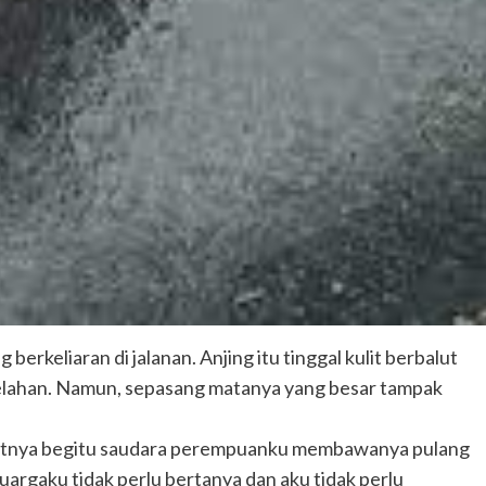
keliaran di jalanan. Anjing itu tinggal kulit berbalut
elelahan. Namun, sepasang matanya yang besar tampak
atnya begitu saudara perempuanku membawanya pulang
luargaku tidak perlu bertanya dan aku tidak perlu