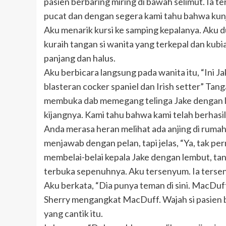
pasien berbaring miring di bawah selimut. Ia te
pucat dan dengan segera kami tahu bahwa kunj
Aku menarik kursi ke samping kepalanya. Aku
kuraih tangan si wanita yang terkepal dan kub
panjang dan halus.
Aku berbicara langsung pada wanita itu, “Ini Ja
blasteran cocker spaniel dan Irish setter” Tang
membuka dab memegang telinga Jake dengan 
kijangnya. Kami tahu bahwa kami telah berhasil
Anda merasa heran melihat ada anjing di rumah
menjawab dengan pelan, tapi jelas, “Ya, tak pern
membelai-belai kepala Jake dengan lembut, ta
terbuka sepenuhnya. Aku tersenyum. Ia terse
Aku berkata, “Dia punya teman di sini. MacDuf
Sherry mengangkat MacDuff. Wajah si pasien be
yang cantik itu.