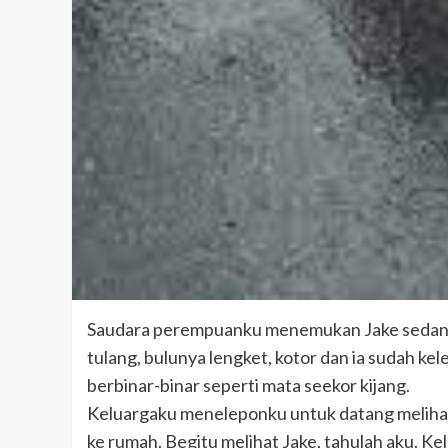
Saudara perempuanku menemukan Jake sedang ber
tulang, bulunya lengket, kotor dan ia sudah k
berbinar-binar seperti mata seekor kijang.
Keluargaku meneleponku untuk datang melih
ke rumah. Begitu melihat Jake, tahulah aku. Ke