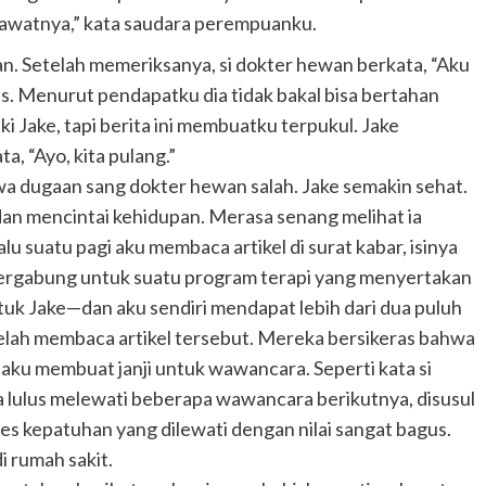
awatnya,” kata saudara perempuanku.
. Setelah memeriksanya, si dokter hewan berkata, “Aku
us. Menurut pendapatku dia tidak bakal bisa bertahan
ki Jake, tapi berita ini membuatku terpukul. Jake
, “Ayo, kita pulang.”
wa dugaan sang dokter hewan salah. Jake semakin sehat.
an mencintai kehidupan. Merasa senang melihat ia
u suatu pagi aku membaca artikel di surat kabar, isinya
bergabung untuk suatu program terapi yang menyertakan
untuk Jake—dan aku sendiri mendapat lebih dari dua puluh
elah membaca artikel tersebut. Mereka bersikeras bahwa
 aku membuat janji untuk wawancara. Seperti kata si
a lulus melewati beberapa wawancara berikutnya, disusul
s kepatuhan yang dilewati dengan nilai sangat bagus.
i rumah sakit.