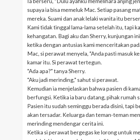
Ia berseru, “Dulu ayahku memelihara anjing jen
supaya ia bisa memeluk Mac. Setiap pasang mat
mereka. Suami dan anak lelaki wanita itu berseri
Kami tidak tinggal lama-lama setelah itu, tapi 
kehangatan. Bagi aku dan Sherry, kunjungan i
ketika dengan antusias kami menceritakan pad
Mac, si perawat menyela, “Anda pasti masuk 
kamar itu. Si perawat tertegun.
“Ada apa?” tanya Sherry.
“Aku jadi merinding,” sahut si perawat.
Kemudian ia menjelaskan bahwa pasien di kamar
berfungsi. Ketika ia baru datang, pihak rumah 
Pasien itu sudah seminggu berada disini, tapi
akan tersadar. Keluarga dan teman-teman men
merinding mendengar cerita ini.
Ketika si perawat bergegas ke lorong untuk me