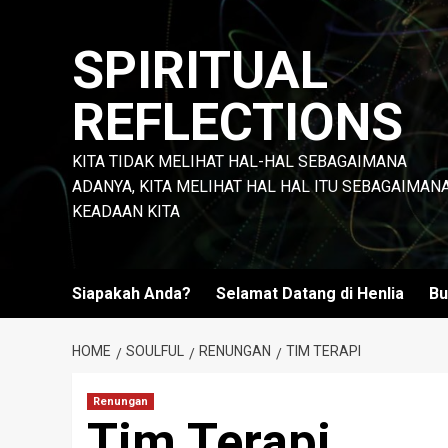
Skip
to
SPIRITUAL
content
REFLECTIONS
KITA TIDAK MELIHAT HAL-HAL SEBAGAIMANA
ADANYA, KITA MELIHAT HAL HAL ITU SEBAGAIMAN
KEADAAN KITA
Siapakah Anda?
Selamat Datang di Henlia
Bu
HOME
SOULFUL
RENUNGAN
TIM TERAPI
Renungan
Tim Terapi