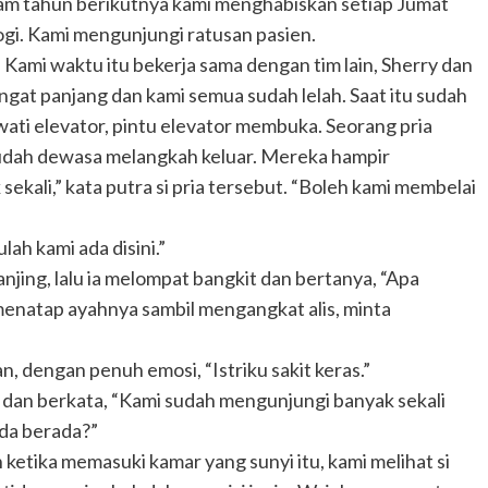
enam tahun berikutnya kami menghabiskan setiap Jumat
ogi. Kami mengunjungi ratusan pasien.
 Kami waktu itu bekerja sama dengan tim lain, Sherry dan
ngat panjang dan kami semua sudah lelah. Saat itu sudah
wati elevator, pintu elevator membuka. Seorang pria
 sudah dewasa melangkah keluar. Mereka hampir
ekali,” kata putra si pria tersebut. “Boleh kami membelai
ah kami ada disini.”
njing, lalu ia melompat bangkit dan bertanya, “Apa
menatap ayahnya sambil mengangkat alis, minta
n, dengan penuh emosi, “Istriku sakit keras.”
an berkata, “Kami sudah mengunjungi banyak sekali
nda berada?”
ketika memasuki kamar yang sunyi itu, kami melihat si