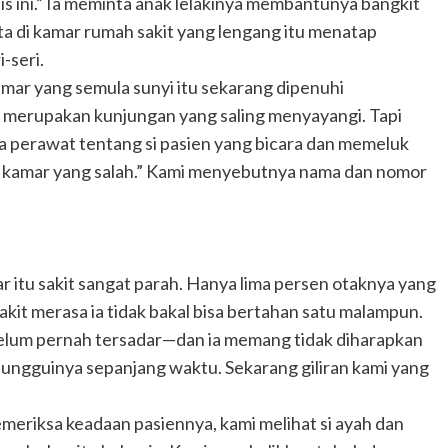
is ini.” Ia meminta anak lelakinya membantunya bangkit
a di kamar rumah sakit yang lengang itu menatap
-seri.
kamar yang semula sunyi itu sekarang dipenuhi
ni merupakan kunjungan yang saling menyayangi. Tapi
a perawat tentang si pasien yang bicara dan memeluk
ke kamar yang salah.” Kami menyebutnya nama dan nomor
 itu sakit sangat parah. Hanya lima persen otaknya yang
sakit merasa ia tidak bakal bisa bertahan satu malampun.
 belum pernah tersadar—dan ia memang tidak diharapkan
ungguinya sepanjang waktu. Sekarang giliran kami yang
meriksa keadaan pasiennya, kami melihat si ayah dan