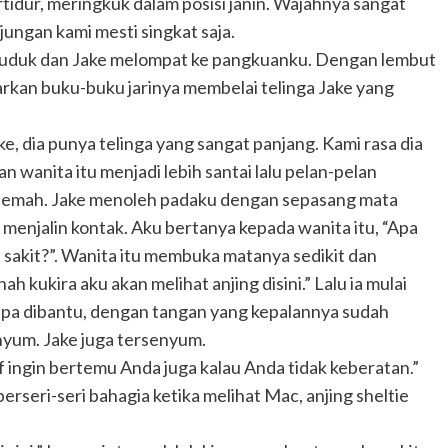
rtidur, meringkuk dalam posisi janin. Wajahnya sangat
ungan kami mesti singkat saja.
 duduk dan Jake melompat ke pangkuanku. Dengan lembut
iarkan buku-buku jarinya membelai telinga Jake yang
ke, dia punya telinga yang sangat panjang. Kami rasa dia
an wanita itu menjadi lebih santai lalu pelan-pelan
lemah. Jake menoleh padaku dengan sepasang mata
 menjalin kontak. Aku bertanya kepada wanita itu, “Apa
 sakit?”. Wanita itu membuka matanya sedikit dan
ah kukira aku akan melihat anjing disini.” Lalu ia mulai
npa dibantu, dengan tangan yang kepalannya sudah
nyum. Jake juga tersenyum.
f ingin bertemu Anda juga kalau Anda tidak keberatan.”
rseri-seri bahagia ketika melihat Mac, anjing sheltie