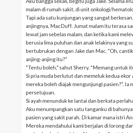
Aku bangga sekali, begitu juga Jake. Selama 
malam di rumah sakit, di unit onkologi/hematol
Tapi ada satu kunjungan yang sangat berkesan.
anjingnya, MacDuff. Jumat malam itu terasa sa
lewat jam sebelas malam, dan ketika kami mele
berusia lima puluhan dan anak lelakinya yang
bertubrukan dengan Jake dan Mac. “Oh, cantik s
anjing-anjing itu?”
“Tentu boleh,” sahut Sherry. “Memang untuk itul
Si pria muda berlutut dan memeluk kedua ekor a
mereka boleh diajak mengunjungi pasien?”. Ia 
persetujuan.
Si ayah menunduk ke lantai dan berkata perlaha
Aku menumpangkan satu tanganku di bahunya d
pasien yang sakit parah. Di kamar mana istri A
Mereka mendahului kami berjalan di lorong dan 