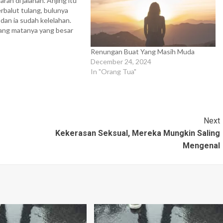
ran di jalanan. Anjing itu
berbalut tulang, bulunya
 dan ia sudah kelelahan.
ang matanya yang besar
ar-binar seperti mata
. Keluargaku meneleponku
Renungan Buat Yang Masih Muda
melihatnya begitu saudara
December 24, 2024
membawanya pulang ke
In "Orang Tua"
melihat Jake, tahulah aku.
Next
Kekerasan Seksual, Mereka Mungkin Saling
Mengenal