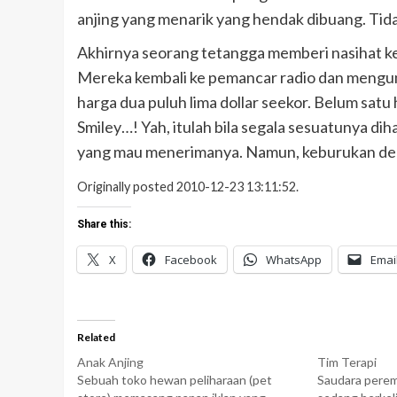
anjing yang menarik yang hendak dibuang. Tida
Akhirnya seorang tetangga memberi nasihat k
Mereka kembali ke pemancar radio dan mengu
harga dua puluh lima dollar seekor. Belum satu h
Smiley…! Yah, itulah bila segala sesuatunya dih
yang mau menerimanya. Namun, keburukan den
Originally posted 2010-12-23 13:11:52.
Share this:
X
Facebook
WhatsApp
Emai
Related
Anak Anjing
Tim Terapi
Sebuah toko hewan peliharaan (pet
Saudara pere