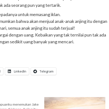
k ada seorang pun yang tertarik.
epadanya untuk memasang iklan.
mumkan bahwa akan menjual anak-anak anjing itu dengan
ari, semua anak anjing itu sudah terjual!
argai dengan uang. Kebaikan yang tak ternilai pun tak ada
gan sedikit uang banyak yang mencari.
l
LinkedIn
Telegram
mpuanku menemukan Jake