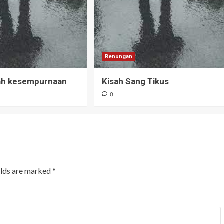
Renungan
uah kesempurnaan
Kisah Sang Tikus
0
elds are marked
*