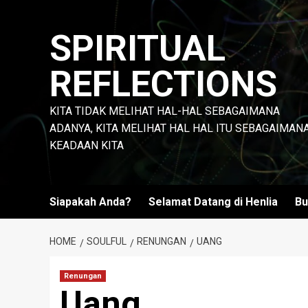
Skip
to
SPIRITUAL
content
REFLECTIONS
KITA TIDAK MELIHAT HAL-HAL SEBAGAIMANA
ADANYA, KITA MELIHAT HAL HAL ITU SEBAGAIMAN
KEADAAN KITA
Siapakah Anda?
Selamat Datang di Henlia
Bu
HOME
SOULFUL
RENUNGAN
UANG
Renungan
Uang