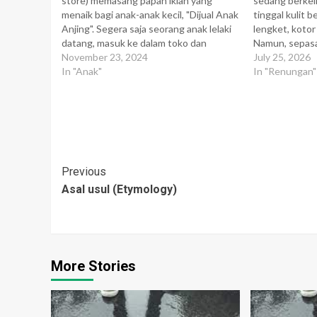
store) memasang papan iklan yang
sedang berkelia
menaik bagi anak-anak kecil, "Dijual Anak
tinggal kulit 
Anjing". Segera saja seorang anak lelaki
lengket, kotor
datang, masuk ke dalam toko dan
Namun, sepas
bertanya "Berapa harga anak anjing yang
November 23, 2024
tampak berbin
July 25, 2026
anda jual itu?" Pemilik toko itu
In "Anak"
seekor kijang
In "Renungan"
menjawab, "Harganya berkisar antara 30
untuk datang 
- 50 Dollar." Anak lelaki…
perempuanku 
rumah. Begitu 
Keluargaku…
Post
Previous
Asal usul (Etymology)
Navigation
More Stories