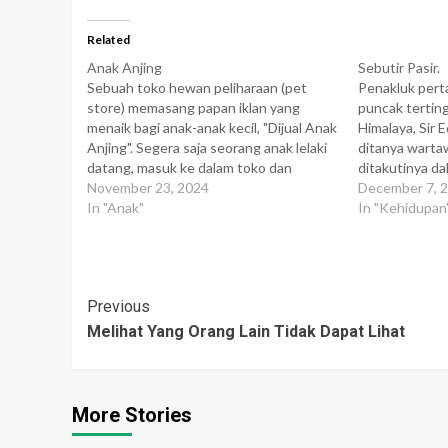
Related
Anak Anjing
Sebutir Pasir.
Sebuah toko hewan peliharaan (pet
Penakluk pert
store) memasang papan iklan yang
puncak tertin
menaik bagi anak-anak kecil, "Dijual Anak
Himalaya, Sir 
Anjing". Segera saja seorang anak lelaki
ditanya warta
datang, masuk ke dalam toko dan
ditakutinya da
bertanya "Berapa harga anak anjing yang
November 23, 2024
lalu mengaku t
December 7, 
anda jual itu?" Pemilik toko itu
In "Anak"
buas, jurang 
In "Kehidupan
menjawab, "Harganya berkisar antara 30
raksasa, atau 
- 50 Dollar." Anak lelaki…
gersang sekali
pasir…
Post
Previous
Melihat Yang Orang Lain Tidak Dapat Lihat
Navigation
More Stories