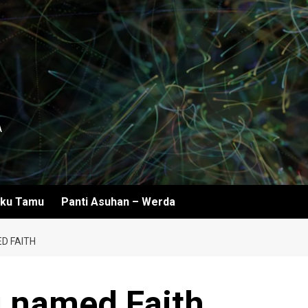
A
ku Tamu
Panti Asuhan – Werda
D FAITH
g named Faith