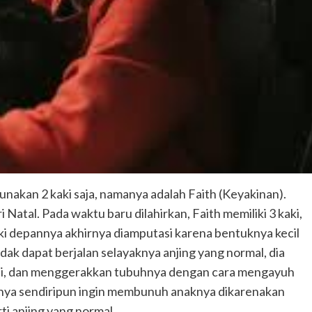
unakan 2 kaki saja, namanya adalah Faith (Keyakinan).
 Natal. Pada waktu baru dilahirkan, Faith memiliki 3 kaki,
kaki depannya akhirnya diamputasi karena bentuknya kecil
idak dapat berjalan selayaknya anjing yang normal, dia
ntai, dan menggerakkan tubuhnya dengan cara mengayuh
nya sendiripun ingin membunuh anaknya dikarenakan
i anjing yang normal.