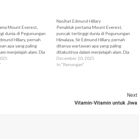
Nasihat Edmund Hillary
ama Mount Everest,
Penakluk pertama Mount Everest,
ggi dunia di Pegunungan
puncak tertinggi dunia di Pegunungan
Edmund Hillary, pernah
Himalaya, Sir Edmund Hillary, pernah
wan apa yang paling
ditanya wartawan apa yang paling
lam menjelajah alam. Dia
ditakutinya dalam menjelajah alam. Dia
idak takut pada binatang
2025
lalu mengaku tidak takut pada binatang
December 20, 2025
yang curam, bongkahan es
"
buas, jurang yang curam, bongkahan es
In "Renungan"
padang pasir yang luas dan
raksasa, atau padang pasir yang luas dan
 pun! Lantas apa? "Sebutir
gersang sekali pun! Lantas apa? "Sebutir
pasir…
Next
Vitamin-Vitamin untuk Jiwa