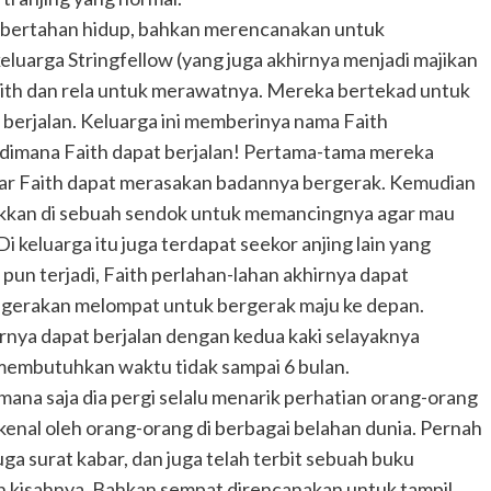
sa bertahan hidup, bahkan merencanakan untuk
luarga Stringfellow (yang juga akhirnya menjadi majikan
aith dan rela untuk merawatnya. Mereka bertekad untuk
t berjalan. Keluarga ini memberinya nama Faith
i dimana Faith dapat berjalan! Pertama-tama mereka
gar Faith dapat merasakan badannya bergerak. Kemudian
akkan di sebuah sendok untuk memancingnya agar mau
 keluarga itu juga terdapat seekor anjing lain yang
un terjadi, Faith perlahan-lahan akhirnya dapat
gerakan melompat untuk bergerak maju ke depan.
rnya dapat berjalan dengan kedua kaki selayaknya
 membutuhkan waktu tidak sampai 6 bulan.
emana saja dia pergi selalu menarik perhatian orang-orang
ikenal oleh orang-orang di berbagai belahan dunia. Pernah
 juga surat kabar, dan juga telah terbit sebuah buku
kan kisahnya. Bahkan sempat direncanakan untuk tampil