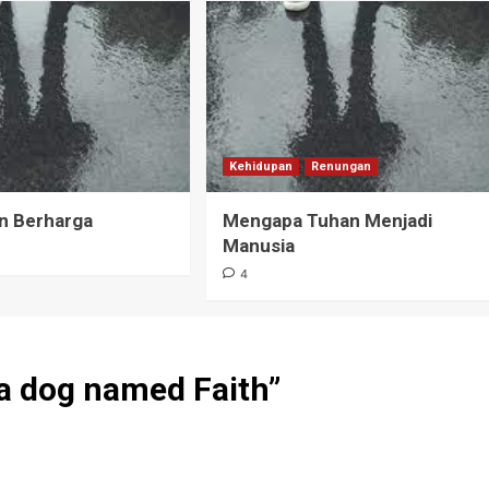
Kehidupan
Renungan
an Berharga
Mengapa Tuhan Menjadi
Manusia
4
 a dog named Faith
”