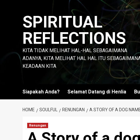
Skip
to
SPIRITUAL
content
REFLECTIONS
KITA TIDAK MELIHAT HAL-HAL SEBAGAIMANA
ADANYA, KITA MELIHAT HAL HAL ITU SEBAGAIMAN
KEADAAN KITA
Siapakah Anda?
Selamat Datang di Henlia
Bu
HOME
SOULFUL
RENUNGAN
A STORY OF A DOG NAME
Renungan
A Story of a do