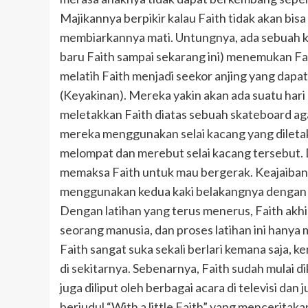
Majikannya berpikir kalau Faith tidak akan bi
membiarkannya mati. Untungnya, ada sebuah ke
baru Faith sampai sekarang ini) menemukan F
melatih Faith menjadi seekor anjing yang dapa
(Keyakinan). Mereka yakin akan ada suatu har
meletakkan Faith diatas sebuah skateboard a
mereka menggunakan selai kacang yang dilet
melompat dan merebut selai kacang tersebut. Di
memaksa Faith untuk mau bergerak. Keajaiban p
menggunakan kedua kaki belakangnya dengan 
Dengan latihan yang terus menerus, Faith akhi
seorang manusia, dan proses latihan ini hanya
Faith sangat suka sekali berlari kemana saja, k
di sekitarnya. Sebenarnya, Faith sudah mulai d
juga diliput oleh berbagai acara di televisi dan
berjudul “With a little Faith” yang mencerita