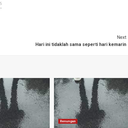
bingung, mengapa ia harus mengalami
25
semuanya itu? Tak lama air hujan…
d"
Next
Hari ini tidaklah sama seperti hari kemarin
Renungan