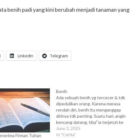
kata benih padi yang kini berubah menjadi tanaman yang
l
LinkedIn
Telegram
Benih
Ada sebuah benih yg tercecer & tdk
dipedulikan orang. Karena merasa
rendah diri, benih itu menganggap
dirinya tdk penting. Suatu hari, angin
kencang datang, tiba² ia terjatuh ke
sebuah tanah terbuka & terpanggang di
June 3, 2025
bawah sinar matahari. Dia merasa
In "Cerita"
enerima Firman Tuhan