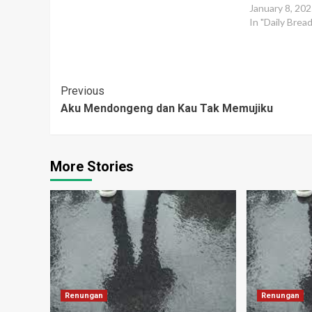
nya tersebut menghilang, lari begitu saja
January 8, 20
dari kandang menuju hutan. Orang-
In "Daily Brea
orang di kampung…
Post
Previous
Aku Mendongeng dan Kau Tak Memujiku
Navigation
More Stories
Renungan
Renungan