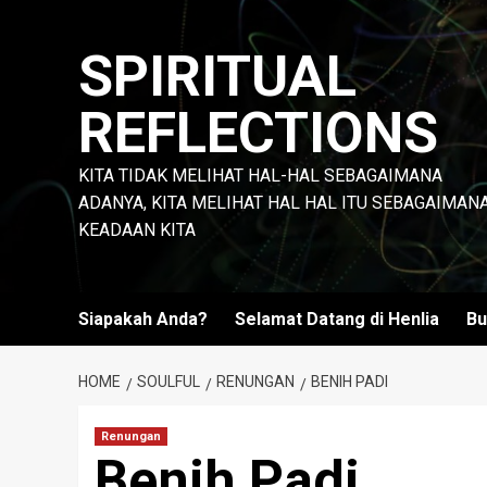
Skip
to
SPIRITUAL
content
REFLECTIONS
KITA TIDAK MELIHAT HAL-HAL SEBAGAIMANA
ADANYA, KITA MELIHAT HAL HAL ITU SEBAGAIMAN
KEADAAN KITA
Siapakah Anda?
Selamat Datang di Henlia
Bu
HOME
SOULFUL
RENUNGAN
BENIH PADI
Renungan
Benih Padi