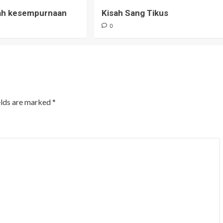
uah kesempurnaan
Kisah Sang Tikus
0
elds are marked
*