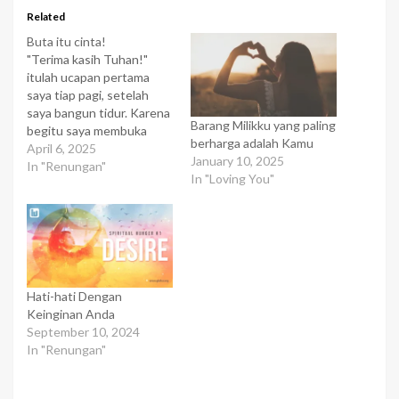
Related
Buta itu cinta!
"Terima kasih Tuhan!"
itulah ucapan pertama
saya tiap pagi, setelah
saya bangun tidur. Karena
Barang Milikku yang paling
begitu saya membuka
berharga adalah Kamu
mata saya tiap hari, saya
April 6, 2025
January 10, 2025
bisa melihat betapa
In "Renungan"
In "Loving You"
indahnya ciptaan Tuhan
itu, taman yg hijau, bunga
yg warna-warni, langit yg
biru. Ini bagi saya
merupakan berkat yg
sangat indah, karena kita
bisa menikmati…
Hati-hati Dengan
Keinginan Anda
September 10, 2024
In "Renungan"