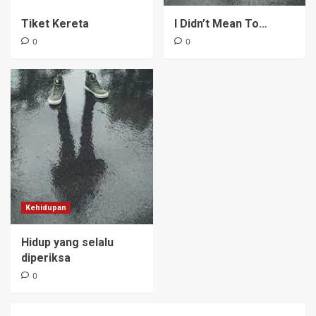
Tiket Kereta
I Didn’t Mean To…
0
0
Kehidupan
Hidup yang selalu
diperiksa
0