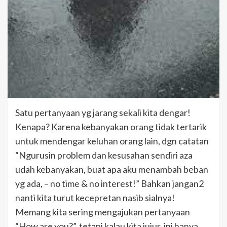
Satu pertanyaan yg jarang sekali kita dengar!
Kenapa? Karena kebanyakan orang tidak tertarik
untuk mendengar keluhan orang lain, dgn catatan
“Ngurusin problem dan kesusahan sendiri aza
udah kebanyakan, buat apa aku menambah beban
yg ada, – no time & no interest!” Bahkan jangan2
nanti kita turut kecepretan nasib sialnya!
Memang kita sering mengajukan pertanyaan
“How are you?”, tetapi kalau kita jujur, ini hanya