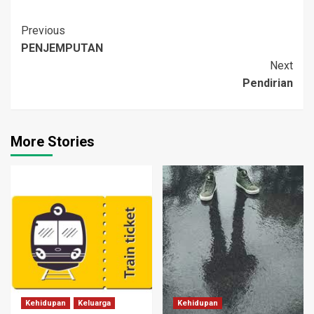
Post
Previous
PENJEMPUTAN
Navigation
Next
Pendirian
More Stories
Kehidupan
Keluarga
Kehidupan