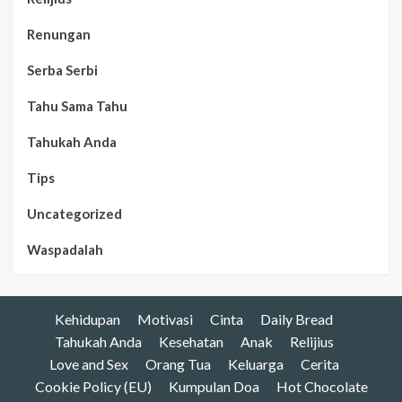
Renungan
Serba Serbi
Tahu Sama Tahu
Tahukah Anda
Tips
Uncategorized
Waspadalah
Kehidupan
Motivasi
Cinta
Daily Bread
Tahukah Anda
Kesehatan
Anak
Relijius
Love and Sex
Orang Tua
Keluarga
Cerita
Cookie Policy (EU)
Kumpulan Doa
Hot Chocolate