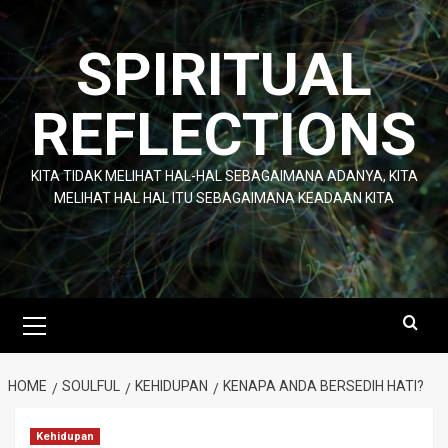
Skip
to
SPIRITUAL
content
REFLECTIONS
KITA TIDAK MELIHAT HAL-HAL SEBAGAIMANA ADANYA, KITA
MELIHAT HAL HAL ITU SEBAGAIMANA KEADAAN KITA
Primary
Menu
HOME
SOULFUL
KEHIDUPAN
KENAPA ANDA BERSEDIH HATI?
Kehidupan