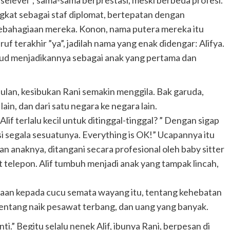
elevel”; sama-sama berprestasi, meski berbeda profesi.
angkat sebagai staf diplomat, bertepatan dengan
kebahagiaan mereka. Konon, nama putera mereka itu
uruf terakhir ”ya”, jadilah nama yang enak didengar: Alifya.
ud menjadikannya sebagai anak yang pertama dan
 bulan, kesibukan Rani semakin menggila. Bak garuda,
 lain, dan dari satu negara ke negara lain.
lif terlalu kecil untuk ditinggal-tinggal? ” Dengan sigap
i segala sesuatunya. Everything is OK!” Ucapannya itu
an anaknya, ditangani secara profesional oleh baby sitter
at telepon. Alif tumbuh menjadi anak yang tampak lincah,
an kepada cucu semata wayang itu, tentang kehebatan
tentang naik pesawat terbang, dan uang yang banyak.
ti.” Begitu selalu nenek Alif, ibunya Rani, berpesan di