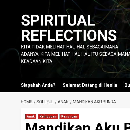
Skip
to
SPIRITUAL
content
REFLECTIONS
KITA TIDAK MELIHAT HAL-HAL SEBAGAIMANA
ADANYA, KITA MELIHAT HAL HAL ITU SEBAGAIMAN
KEADAAN KITA
Siapakah Anda?
Selamat Datang di Henlia
Bu
HOME
SOULFUL
ANAK
MANDIKAN AKU BUNDA
Anak
Kehidupan
Renungan
Mandikan Aku 