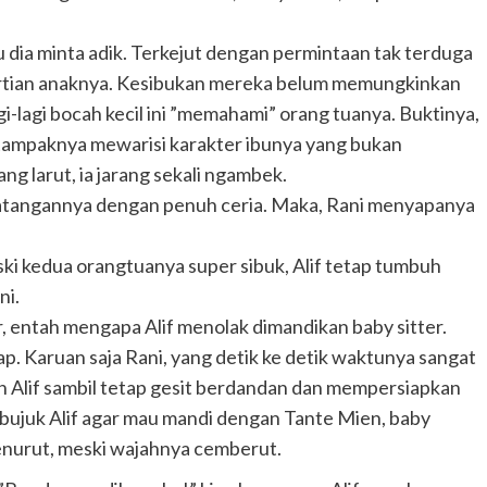
au dia minta adik. Terkejut dengan permintaan tak terduga
ertian anaknya. Kesibukan mereka belum memungkinkan
i-lagi bocah kecil ini ”memahami” orang tuanya. Buktinya,
if, tampaknya mewarisi karakter ibunya yang bukan
g larut, ia jarang sekali ngambek.
edatangannya dengan penuh ceria. Maka, Rani menyapanya
ski kedua orangtuanya super sibuk, Alif tetap tumbuh
ni.
r, entah mengapa Alif menolak dimandikan baby sitter.
ap. Karuan saja Rani, yang detik ke detik waktunya sangat
n Alif sambil tetap gesit berdandan dan mempersiapkan
bujuk Alif agar mau mandi dengan Tante Mien, baby
 menurut, meski wajahnya cemberut.