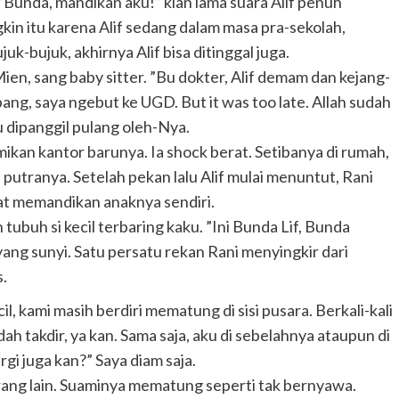
”Bunda, mandikan aku!” kian lama suara Alif penuh
kin itu karena Alif sedang dalam masa pra-sekolah,
juk-bujuk, akhirnya Alif bisa ditinggal juga.
ien, sang baby sitter. ”Bu dokter, Alif demam dan kejang-
ng, saya ngebut ke UGD. But it was too late. Allah sudah
ru dipanggil pulang oleh-Nya.
smikan kantor barunya. Ia shock berat. Setibanya di rumah,
putranya. Setelah pekan lalu Alif mulai menuntut, Rani
t memandikan anaknya sendiri.
h tubuh si kecil terbaring kaku. ”Ini Bunda Lif, Bunda
 yang sunyi. Satu persatu rekan Rani menyingkir dari
.
l, kami masih berdiri mematung di sisi pusara. Berkali-kali
dah takdir, ya kan. Sama saja, aku di sebelahnya ataupun di
rgi juga kan?” Saya diam saja.
rang lain. Suaminya mematung seperti tak bernyawa.