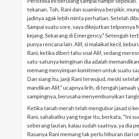
Peristiwa ini berulang sampai hampir sepekan. 
tekanan. Toh, Rani dan suaminya berpikir, mung
jadinya agak lebih minta perhatian. Setelah dibu
Sampai suatu sore, saya dikejutkan telponnya M
kejang. Sekarang di Emergency.” Setengah terba
punya rencana lain. Alif, si malaikat kecil, kebu
Rani, ketika diberi tahu soal Alif, sedang mere
satu-satunya keinginan dia adalah memandikan 
memang menyimpan komitmen untuk suatu saa
Dan siang itu, janji Rani terwujud, meski setela
mandikan Alif,” ucapnya lirih, di tengah jamaah
sampingnya, berusaha menyembunyikan tangis
Ketika tanah merah telah mengubur jasad si keci
Rani, sahabatku yang tegar itu, berkata, ”Ini su
seberang lautan, kalau sudah saatnya, ya dia pe
Rasanya Rani memang tak perlu hiburan dari o