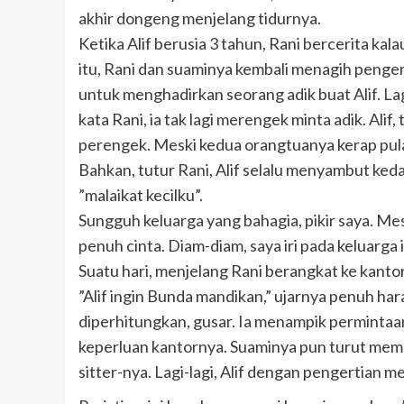
akhir dongeng menjelang tidurnya.
Ketika Alif berusia 3 tahun, Rani bercerita kal
itu, Rani dan suaminya kembali menagih peng
untuk menghadirkan seorang adik buat Alif. Lag
kata Rani, ia tak lagi merengek minta adik. Al
perengek. Meski kedua orangtuanya kerap pulan
Bahkan, tutur Rani, Alif selalu menyambut k
”malaikat kecilku”.
Sungguh keluarga yang bahagia, pikir saya. Me
penuh cinta. Diam-diam, saya iri pada keluarga i
Suatu hari, menjelang Rani berangkat ke kanto
”Alif ingin Bunda mandikan,” ujarnya penuh har
diperhitungkan, gusar. Ia menampik permintaa
keperluan kantornya. Suaminya pun turut mem
sitter-nya. Lagi-lagi, Alif dengan pengertian