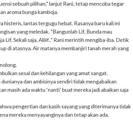
ensi sebuah pilihan,” lanjut Rani, tetap mencoba tegar
kan aroma bunga kamboja.
 histeris, lantas tergugu hebat. Rasanya baru kali ini
tangisan yang meledak. ”Bangunlah Lif, Bunda mau
Lif. Sekali saja, Aliiif..” Rani merintih mengiba-iba. Detik
kup di atasnya. Air matanya membanjiri tanah merah yang
enolong.
mbulkan sesal dan kehilangan yang amat sangat.
gan dunianya dan ambisinya sendiri tidak mengabaikan
an masih ada waktu ‘nanti’ buat mereka jadi abaikan saja
bahwa pengertian dan kasih sayang yang diterimanya tidak
rena mereka menyayanginya dan tetap akan ada.