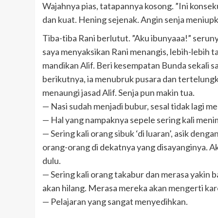
Wajahnya pias, tatapannya kosong. ”Ini konseku
dan kuat. Hening sejenak. Angin senja meniup
Tiba-tiba Rani berlutut. ”Aku ibunyaaa!” serunya
saya menyaksikan Rani menangis, lebih-lebih 
mandikan Alif. Beri kesempatan Bunda sekali saja 
berikutnya, ia menubruk pusara dan tertelung
menaungi jasad Alif. Senja pun makin tua.
— Nasi sudah menjadi bubur, sesal tidak lagi m
— Hal yang nampaknya sepele sering kali meni
— Sering kali orang sibuk ‘di luaran’, asik den
orang-orang di dekatnya yang disayanginya. Ak
dulu.
— Sering kali orang takabur dan merasa yakin 
akan hilang. Merasa mereka akan mengerti ka
— Pelajaran yang sangat menyedihkan.