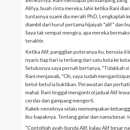
Berikutnya, Rani mendapat pendamping yang ”s
Alifya, buah cinta mereka, lahir ketika Rani di
tuntasnya suami dia meraih PhD. Lengkaplah 
diambil dari huruf pertama hijaiyah ”alif” dan h
Saya tak sempat mengira, apa mereka bermaks
terakhir.
Ketika Alif, panggilan puteranya itu, berusia 6
nyaris tiap hari ia terbang dari satu kota ke kota
Setulusnya saya pernah bertanya, ”Tidakkah si A
Rani menjawab, ”Oh, saya sudah mengantisipas
betul-betul ia buktikan. Perawatan dan perhati
mahal. Rani tinggal mengontrol jadual Alif lew
cerdas dan gampang mengerti.
Kakek-neneknya selalu memompakan kebangga
ibu-bapaknya. Tentang gelar dan nama besar, 
”Contohlah ayah-bunda Alif, kalau Alif besar nan