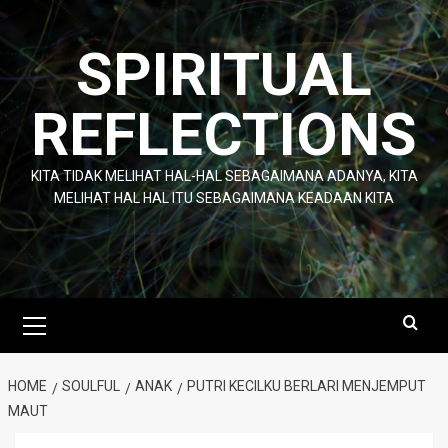
Skip
to
SPIRITUAL
content
REFLECTIONS
KITA TIDAK MELIHAT HAL-HAL SEBAGAIMANA ADANYA, KITA
MELIHAT HAL HAL ITU SEBAGAIMANA KEADAAN KITA
Primary
Menu
HOME
SOULFUL
ANAK
PUTRI KECILKU BERLARI MENJEMPUT
MAUT