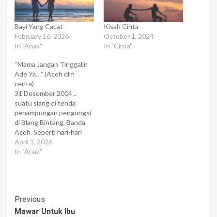
Bayi Yang Cacat
Kisah Cinta
February 16, 2026
October 1, 2024
In "Anak"
In "Cinta"
“Mama Jangan Tinggalin
Ade Ya…” (Aceh dlm
cerita)
31 Desember 2004 ..
suatu siang di tenda
penampungan pengungsi
di Blang Bintang, Banda
Aceh. Seperti hari-hari
lalu, banyak orang lalu
April 1, 2026
lalang diantara barisan
In "Anak"
pengungsi yang tercerai
berai dari keluarganya.
Ada pejabat-pejabat yang
menghibur dan
Post
Previous
membesarkan hati
mereka. Juga relawan
Mawar Untuk Ibu
Navigation