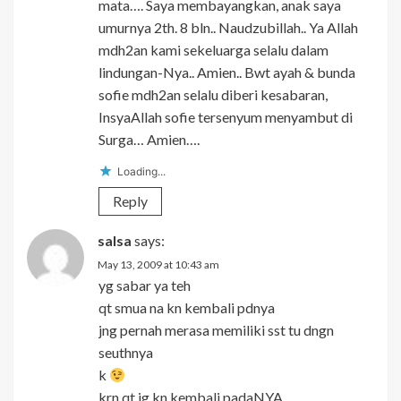
mata…. Saya membayangkan, anak saya
umurnya 2th. 8 bln.. Naudzubillah.. Ya Allah
mdh2an kami sekeluarga selalu dalam
lindungan-Nya.. Amien.. Bwt ayah & bunda
sofie mdh2an selalu diberi kesabaran,
InsyaAllah sofie tersenyum menyambut di
Surga… Amien….
Loading...
Reply
salsa
says:
May 13, 2009 at 10:43 am
yg sabar ya teh
qt smua na kn kembali pdnya
jng pernah merasa memiliki sst tu dngn
seuthnya
k
krn qt jg kn kembali padaNYA