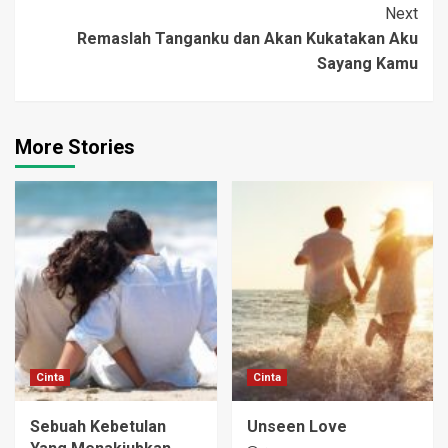
yang hilir mudik
Next
mengemasi sumbangan
Remaslah Tanganku dan Akan Kukatakan Aku
para penderma. Diantara
Sayang Kamu
kesibukan itu,…
More Stories
Cinta
Cinta
Sebuah Kebetulan
Unseen Love