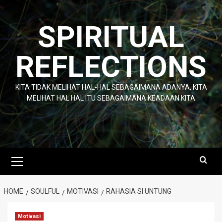
Skip
to
SPIRITUAL
content
REFLECTIONS
KITA TIDAK MELIHAT HAL-HAL SEBAGAIMANA ADANYA, KITA
MELIHAT HAL HAL ITU SEBAGAIMANA KEADAAN KITA
Primary
Menu
HOME
SOULFUL
MOTIVASI
RAHASIA SI UNTUNG
Motivasi