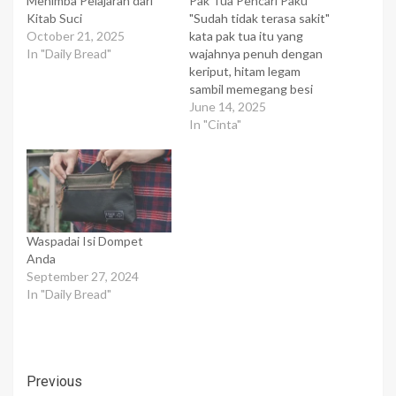
Menimba Pelajaran dari
Pak Tua Pencari Paku
Kitab Suci
"Sudah tidak terasa sakit"
October 21, 2025
kata pak tua itu yang
In "Daily Bread"
wajahnya penuh dengan
keriput, hitam legam
sambil memegang besi
semberani alat untuk
June 14, 2025
mencari paku dipinggiran
In "Cinta"
jalan Ciledug Raya. Pak
tua itu memegang
tangannya yang
terserempet angkot. Saya
menawarkan untuk
berobat namun pak tua itu
Waspadai Isi Dompet
menolaknya. Saya
Anda
mengantarkan untuk
September 27, 2024
pulang, katanya hari…
In "Daily Bread"
Post
Previous