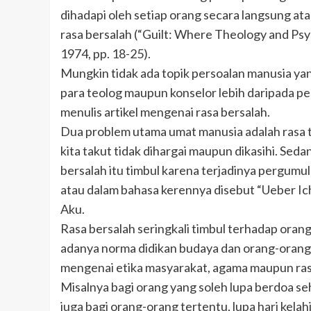
dihadapi oleh setiap orang secara langsung ata
rasa bersalah (“Guilt: Where Theology and Ps
1974, pp. 18-25).
Mungkin tidak ada topik persoalan manusia ya
para teolog maupun konselor lebih daripada pe
menulis artikel mengenai rasa bersalah.
Dua problem utama umat manusia adalah rasa ta
kita takut tidak dihargai maupun dikasihi. Se
bersalah itu timbul karena terjadinya pergumul
atau dalam bahasa kerennya disebut “Ueber Ich
Aku.
Rasa bersalah seringkali timbul terhadap orang
adanya norma didikan budaya dan orang-orang dis
mengenai etika masyarakat, agama maupun ra
Misalnya bagi orang yang soleh lupa berdoa se
juga bagi orang-orang tertentu, lupa hari kel