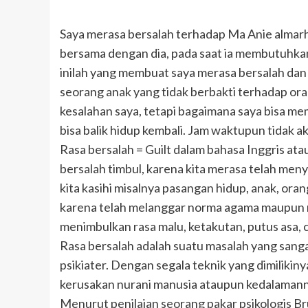
Saya merasa bersalah terhadap Ma Anie almarh
bersama dengan dia, pada saat ia membutuhkan 
inilah yang membuat saya merasa bersalah dan 
seorang anak yang tidak berbakti terhadap or
kesalahan saya, tetapi bagaimana saya bisa me
bisa balik hidup kembali. Jam waktupun tidak aka
Rasa bersalah = Guilt dalam bahasa Inggris at
bersalah timbul, karena kita merasa telah m
kita kasihi misalnya pasangan hidup, anak, oran
karena telah melanggar norma agama maupun m
menimbulkan rasa malu, ketakutan, putus asa, c
Rasa bersalah adalah suatu masalah yang sangat
psikiater. Dengan segala teknik yang dimiliki
kerusakan nurani manusia ataupun kedalamann
Menurut penilaian seorang pakar psikologis Br