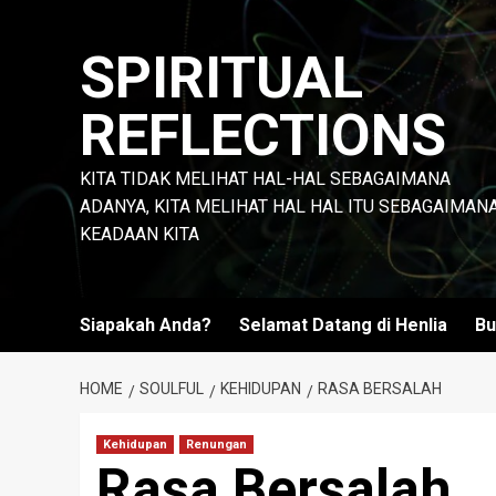
Skip
to
SPIRITUAL
content
REFLECTIONS
KITA TIDAK MELIHAT HAL-HAL SEBAGAIMANA
ADANYA, KITA MELIHAT HAL HAL ITU SEBAGAIMAN
KEADAAN KITA
Siapakah Anda?
Selamat Datang di Henlia
Bu
HOME
SOULFUL
KEHIDUPAN
RASA BERSALAH
Kehidupan
Renungan
Rasa Bersalah