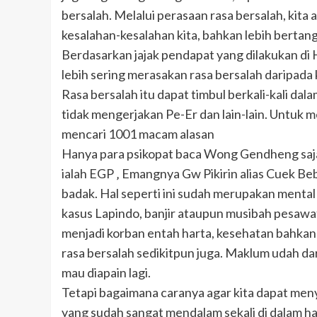
bersalah. Melalui perasaan rasa bersalah, kita
kesalahan-kesalahan kita, bahkan lebih berta
Berdasarkan jajak pendapat yang dilakukan di 
lebih sering merasakan rasa bersalah daripada 
Rasa bersalah itu dapat timbul berkali-kali dala
tidak mengerjakan Pe-Er dan lain-lain. Untuk m
mencari 1001 macam alasan
Hanya para psikopat baca Wong Gendheng saja y
ialah EGP ‚ Emangnya Gw Pikirin alias Cuek Beb
badak. Hal seperti ini sudah merupakan mental
kasus Lapindo, banjir ataupun musibah pesawa
menjadi korban entah harta, kesehatan bahkan
rasa bersalah sedikitpun juga. Maklum udah dar
mau diapain lagi.
Tetapi bagaimana caranya agar kita dapat men
yang sudah sangat mendalam sekali di dalam hat