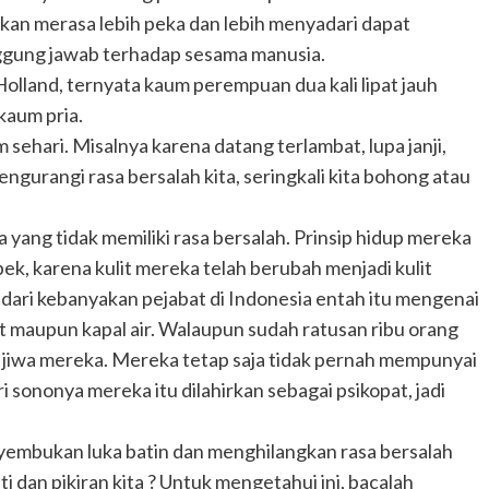
 akan merasa lebih peka dan lebih menyadari dapat
nggung jawab terhadap sesama manusia.
Holland, ternyata kaum perempuan dua kali lipat jauh
kaum pria.
m sehari. Misalnya karena datang terlambat, lupa janji,
engurangi rasa bersalah kita, seringkali kita bohong atau
ang tidak memiliki rasa bersalah. Prinsip hidup mereka
ek, karena kulit mereka telah berubah menjadi kulit
 dari kebanyakan pejabat di Indonesia entah itu mengenai
t maupun kapal air. Walaupun sudah ratusan ribu orang
 jiwa mereka. Mereka tetap saja tidak pernah mempunyai
i sononya mereka itu dilahirkan sebagai psikopat, jadi
yembukan luka batin dan menghilangkan rasa bersalah
i dan pikiran kita ? Untuk mengetahui ini, bacalah