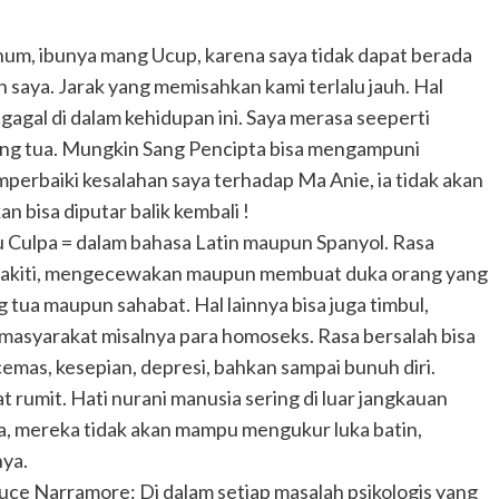
um, ibunya mang Ucup, karena saya tidak dapat berada
saya. Jarak yang memisahkan kami terlalu jauh. Hal
gagal di dalam kehidupan ini. Saya merasa seeperti
ang tua. Mungkin Sang Pencipta bisa mengampuni
mperbaiki kesalahan saya terhadap Ma Anie, ia tidak akan
n bisa diputar balik kembali !
au Culpa = dalam bahasa Latin maupun Spanyol. Rasa
enyakiti, mengecewakan maupun membuat duka orang yang
g tua maupun sahabat. Hal lainnya bisa juga timbul,
asyarakat misalnya para homoseks. Rasa bersalah bisa
emas, kesepian, depresi, bahkan sampai bunuh diri.
 rumit. Hati nurani manusia sering di luar jangkauan
nya, mereka tidak akan mampu mengukur luka batin,
ya.
uce Narramore: Di dalam setiap masalah psikologis yang