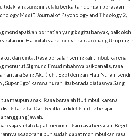
u tidak langsung ini selalu berkaitan dengan perasaan
ychology Meet”, Journal of Psychology and Theology 2,
ng mendapatkan perhatian yang begitu banyak, baik oleh
rsoalan ini. Hal inilah yang menyebabkan mang Ucup ingin
kut dan cinta. Rasa bersalah seringkali timbul, karena
dang menurut Sigmund Freud mbahnya psikoanalis, rasa
an antara Sang Aku (Ich ‚ Ego) dengan Hati Nurani sendiri
 ‚ SuperEgo” karena nurani itu berada diatasnya Sang
 tua maupun anak. Rasa bersalah itu timbul, karena
ekitar kita. Dari kecil kita dididik untuk belajar
sa tanggung jawab.
hari saja sudah dapat menimbulkan rasa bersalah. Begitu
ahirannya seseorang pun sudah dapat menimbulkan rasa