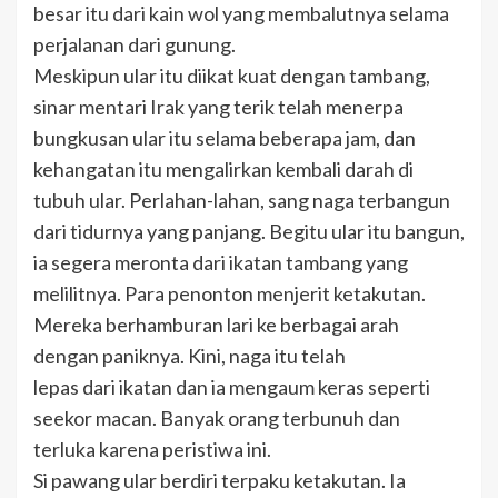
besar itu dari kain wol yang membalutnya selama
perjalanan dari gunung.
Meskipun ular itu diikat kuat dengan tambang,
sinar mentari Irak yang terik telah menerpa
bungkusan ular itu selama beberapa jam, dan
kehangatan itu mengalirkan kembali darah di
tubuh ular. Perlahan-lahan, sang naga terbangun
dari tidurnya yang panjang. Begitu ular itu bangun,
ia segera meronta dari ikatan tambang yang
melilitnya. Para penonton menjerit ketakutan.
Mereka berhamburan lari ke berbagai arah
dengan paniknya. Kini, naga itu telah
lepas dari ikatan dan ia mengaum keras seperti
seekor macan. Banyak orang terbunuh dan
terluka karena peristiwa ini.
Si pawang ular berdiri terpaku ketakutan. Ia