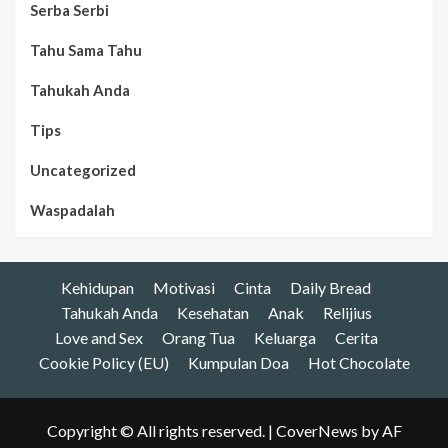
Serba Serbi
Tahu Sama Tahu
Tahukah Anda
Tips
Uncategorized
Waspadalah
Kehidupan
Motivasi
Cinta
Daily Bread
Tahukah Anda
Kesehatan
Anak
Relijius
Love and Sex
Orang Tua
Keluarga
Cerita
Cookie Policy (EU)
Kumpulan Doa
Hot Chocolate
Copyright © All rights reserved.
|
CoverNews
by AF