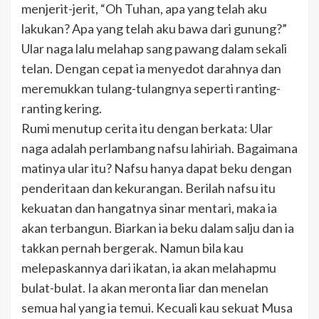
menjerit-jerit, “Oh Tuhan, apa yang telah aku
lakukan? Apa yang telah aku bawa dari gunung?”
Ular naga lalu melahap sang pawang dalam sekali
telan. Dengan cepat ia menyedot darahnya dan
meremukkan tulang-tulangnya seperti ranting-
ranting kering.
Rumi menutup cerita itu dengan berkata: Ular
naga adalah perlambang nafsu lahiriah. Bagaimana
matinya ular itu? Nafsu hanya dapat beku dengan
penderitaan dan kekurangan. Berilah nafsu itu
kekuatan dan hangatnya sinar mentari, maka ia
akan terbangun. Biarkan ia beku dalam salju dan ia
takkan pernah bergerak. Namun bila kau
melepaskannya dari ikatan, ia akan melahapmu
bulat-bulat. Ia akan meronta liar dan menelan
semua hal yang ia temui. Kecuali kau sekuat Musa