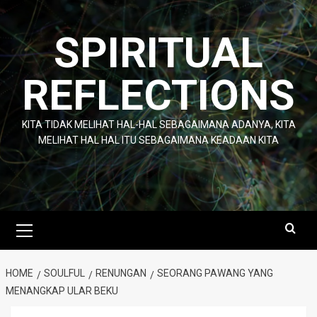
Skip
to
SPIRITUAL
content
REFLECTIONS
KITA TIDAK MELIHAT HAL-HAL SEBAGAIMANA ADANYA, KITA
MELIHAT HAL HAL ITU SEBAGAIMANA KEADAAN KITA
Primary
Menu
HOME
SOULFUL
RENUNGAN
SEORANG PAWANG YANG
MENANGKAP ULAR BEKU