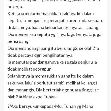
bekerja.
Ketika ia mulai memasukkan kakinya ke dalam
sepatu, ia menjadi terperanjat, karena ada sesuatu
di dalamnya. Saat ia keluarkan ternyata…….uang.
Dia memeriksa sepatu yg 1 nya lagi, ternyata juga
berisi uang.
Dia memandangi uang itu ber ulang2, se olah2 ia
tidak percaya dgn penglihatannya.
Ia memutar pandangannya ke segala penjuru ia
tidak melihat seorgpun.
Selanjutnya ia memasukkan uang itu ke dalam
sakunya, lalu ia berlutut sambil melihat ke langit
dan menangis. Dia berteriak dgn suara tinggi, se
olah2 ia bicara kpd Tuhan :
?“Aku bersyukur kepada-Mu, Tuhan yg Maha