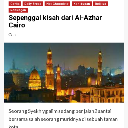
Cerita
Daily Bread
Hot Chocolate
Kehidupan
Relijius
Renungan
Sepenggal kisah dari Al-Azhar
Cairo
0
Seorang Syekh yg alim sedang ber jalan2 santai
bersama salah seorang muridnya di sebuah taman
kota.