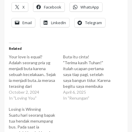
X
Facebook
WhatsApp
Email
LinkedIn
Telegram
Related
Your love is equal?
Buta itu cinta!
Adalah seorang pria yg
"Terima kasih Tuhan!"
menjadi buta karena
itulah ucapan pertama
sebuah kecelakaan.. Sejak
saya tiap pagi, setelah
ia menjadi buta..ia merasa
saya bangun tidur. Karena
terasing dari
begitu saya membuka
lingkungannya. . Ia merasa
October 2, 2024
mata saya tiap hari, saya
April 6, 2025
tidak ada seorang pun yg
In "Loving You"
bisa melihat betapa
In "Renungan"
memperhatikan atau
indahnya ciptaan Tuhan
Losing is Winning
menyayanginya. . Hingga
itu, taman yg hijau, bunga
Suatu hari seorang bapak
kemudian hadirlah
yg warna-warni, langit yg
tua hendak menumpang
seorang gadis dalam
biru. Ini bagi saya
bus. Pada saat ia
hidupnya..Gadis itu
merupakan berkat yg