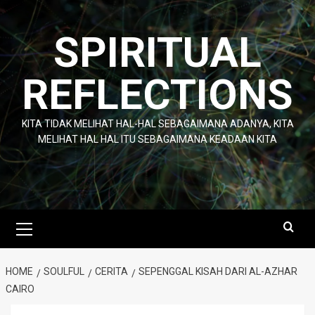
Skip
to
SPIRITUAL
content
REFLECTIONS
KITA TIDAK MELIHAT HAL-HAL SEBAGAIMANA ADANYA, KITA
MELIHAT HAL HAL ITU SEBAGAIMANA KEADAAN KITA
Primary
Menu
HOME
SOULFUL
CERITA
SEPENGGAL KISAH DARI AL-AZHAR
CAIRO