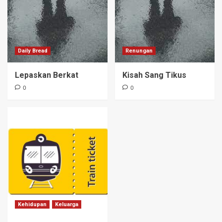
Daily Bread
Renungan
Lepaskan Berkat
Kisah Sang Tikus
0
0
Kehidupan
Keluarga