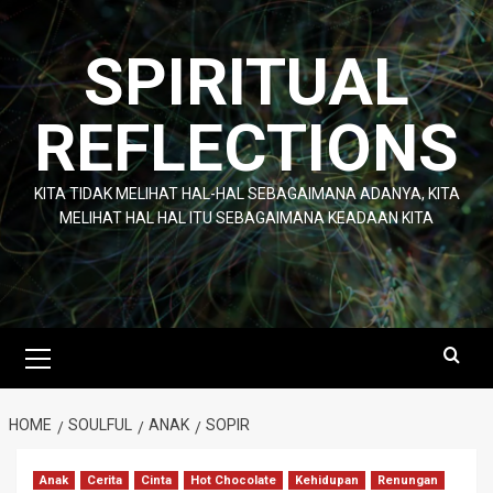
Skip
to
SPIRITUAL
content
REFLECTIONS
KITA TIDAK MELIHAT HAL-HAL SEBAGAIMANA ADANYA, KITA
MELIHAT HAL HAL ITU SEBAGAIMANA KEADAAN KITA
Primary
Menu
HOME
SOULFUL
ANAK
SOPIR
Anak
Cerita
Cinta
Hot Chocolate
Kehidupan
Renungan