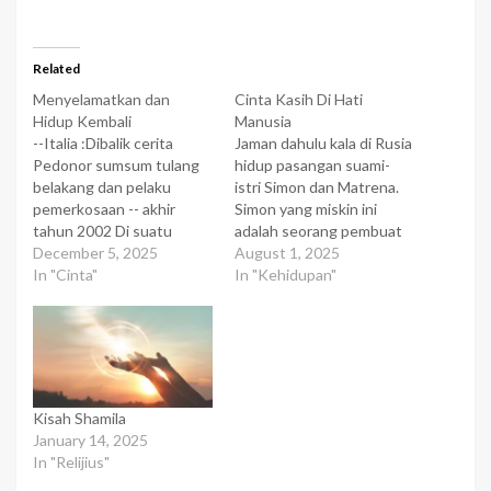
Related
Menyelamatkan dan
Cinta Kasih Di Hati
Hidup Kembali
Manusia
--Italia :Dibalik cerita
Jaman dahulu kala di Rusia
Pedonor sumsum tulang
hidup pasangan suami-
belakang dan pelaku
istri Simon dan Matrena.
pemerkosaan -- akhir
Simon yang miskin ini
tahun 2002 Di suatu
adalah seorang pembuat
Koran Itali, muncullah
December 5, 2025
sepatu. Meskipun
August 1, 2025
berita pencarian orang
In "Cinta"
hidupnya tidaklah
In "Kehidupan"
yang istimewa : 17 Mei
berkecukupan, Simon
1992 di parkiran mobil ke 5
adalah seorang yang
Wayeli (nama kota),
mensyukuri hidupnya
seorang wanita kulit putih
yang pas-pasan. Masih
diperkosa oleh seorang
banyak orang lain yang
kulit hitam. Tak lama
hidup lebih miskin
Kisah Shamila
kemudian, sang wanita…
daripada Simon. Banyak
January 14, 2025
orang-orang itu yang
In "Relijius"
malah berhutang padanya.