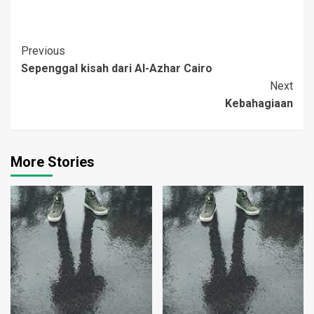
Kebanyakan berhutang…
Post
Previous
Sepenggal kisah dari Al-Azhar Cairo
Navigation
Next
Kebahagiaan
More Stories