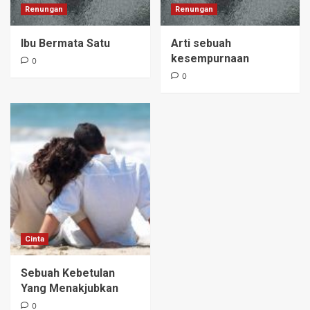
Renungan
Renungan
Ibu Bermata Satu
Arti sebuah
kesempurnaan
0
0
Cinta
Sebuah Kebetulan
Yang Menakjubkan
0