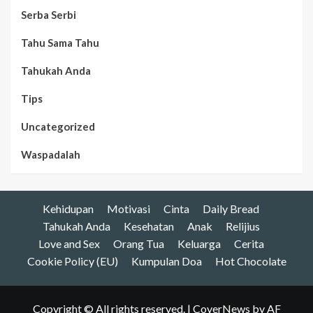
Serba Serbi
Tahu Sama Tahu
Tahukah Anda
Tips
Uncategorized
Waspadalah
Kehidupan
Motivasi
Cinta
Daily Bread
Tahukah Anda
Kesehatan
Anak
Relijius
Love and Sex
Orang Tua
Keluarga
Cerita
Cookie Policy (EU)
Kumpulan Doa
Hot Chocolate
Copyright © All rights reserved.
|
CoverNews
by AF