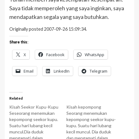
Saya tidak memperoleh yang saya inginkan, saya
mendapatkan segala yang saya butuhkan.
Originally posted 2007-09-26 15:09:34.
Share this:
X
Facebook
WhatsApp
Email
LinkedIn
Telegram
Related
Kisah Seekor Kupu-Kupu
Kisah kepompong
Seseorang menemukan
Seorang menemukan
kepompong seekor kupu.
kepompong seekor kupu-
Suatu hari lubang kecil
kupu. Suatu hari lubang
muncul.Dia duduk
kecil muncul. Dia duduk
mengamati dalam
dan mengamati dalam