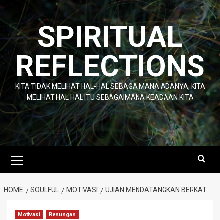
Skip
to
SPIRITUAL
content
REFLECTIONS
KITA TIDAK MELIHAT HAL-HAL SEBAGAIMANA ADANYA, KITA
MELIHAT HAL HAL ITU SEBAGAIMANA KEADAAN KITA
Primary
Menu
HOME
SOULFUL
MOTIVASI
UJIAN MENDATANGKAN BERKAT
Motivasi
Renungan