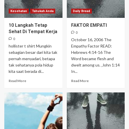
Kesehatan
Tahukah Anda
Daily Bread
10 Langkah Tetap
FAKTOR EMPATI
Sehat Di Tempat Kerja
0
0
October 16, 2006 The
hollister t shirt Mungkin
Empathy Factor READ:
sebagian besar dari kita tak
Hebrews 4:14-16 The
pernah menyadari, betapa
Word became flesh and
tak sehatanya pola hidup
dwelt among us. ‚John 1:14
kita saat berada di...
In...
Read More
Read More