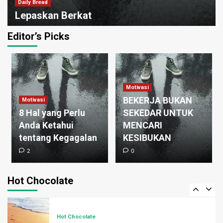
Daily Bread
Lepaskan Berkat
0
Editor’s Picks
Hot Chocolate
The Bridge
3
Motivasi
BEKERJA BUKAN
Motivasi
Hot Chocolate
8 Hal yang Perlu
SEKEDAR UNTUK
An Afternoon in the Park
Anda Ketahui
MENCARI
4
tentang Kegagalan
KESIBUKAN
2
0
Hot Chocolate
Christian Buddha
Hot Chocolate
5
Hot Chocolate