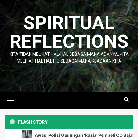
Skip
to
SPIRITUAL
content
REFLECTIONS
KITA TIDAK MELIHAT HAL-HAL SEBAGAIMANA ADANYA, KITA
MELIHAT HAL HAL ITU SEBAGAIMANA KEADAAN KITA
Primary
Menu
FLASH STORY
Awas, Polisi Gadungan ‘Razia’ Pembeli CD Bajakan