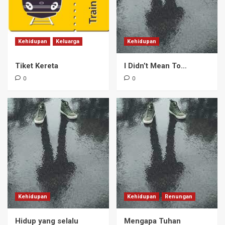
5
Kehidupan
Keluarga
Kehidupan
Hot Chocolate
Footprints
Tiket Kereta
I Didn’t Mean To…
1
0
0
Hot Chocolate
The Law of Continous Supply of Stupidity
2
Hot Chocolate
The Bridge
3
Kehidupan
Kehidupan
Renungan
Hot Chocolate
An Afternoon in the Park
Hidup yang selalu
Mengapa Tuhan