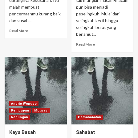
datangnya kesusahan. Itu
tak mungkin macam-macam
malah membuat
pun bisa menjadi
pencernaanmu kurang baik
peselingkuh. Mulai dari
dan susah...
selingkuh kecil hingga
selingkuh berat yang
Read More
berlanjut...
Read More
Andrie Wongso
Kehidupan
Motivasi
Renungan
Persahabatan
Kayu Basah
Sahabat