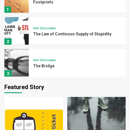
Footprints
1
Hot Chocolate
The Law of Continous Supply of Stupidity
2
Hot Chocolate
The Bridge
3
Featured Story
Hot Chocolate
An Afternoon in the Park
4
Hot Chocolate
Christian Buddha