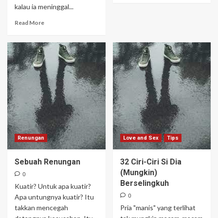
kalau ia meninggal...
Read More
Renungan
Love and Sex
Tips
Sebuah Renungan
32 Ciri-Ciri Si Dia
(Mungkin)
0
Berselingkuh
Kuatir? Untuk apa kuatir?
0
Apa untungnya kuatir? Itu
takkan mencegah
Pria "manis" yang terlihat