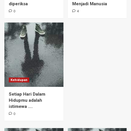
diperiksa
Menjadi Manusia
4
0
4
Hot Chocolate
Christian Buddha
5
Kehidupan
Setiap Hari Dalam
Hidupmu adalah
istimewa ….
0