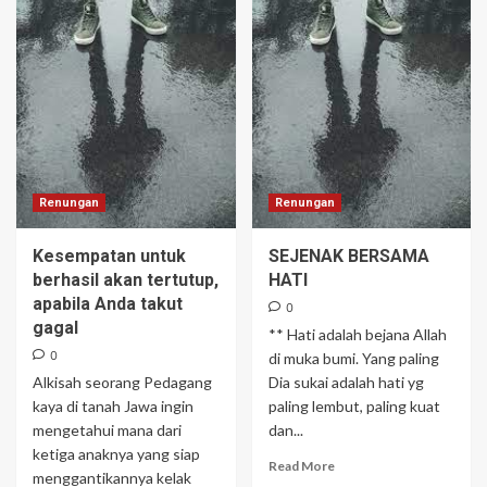
Renungan
Renungan
Kesempatan untuk
SEJENAK BERSAMA
berhasil akan tertutup,
HATI
apabila Anda takut
0
gagal
** Hati adalah bejana Allah
0
di muka bumi. Yang paling
Alkisah seorang Pedagang
Dia sukai adalah hati yg
kaya di tanah Jawa ingin
paling lembut, paling kuat
mengetahui mana dari
dan...
ketiga anaknya yang siap
Read More
menggantikannya kelak