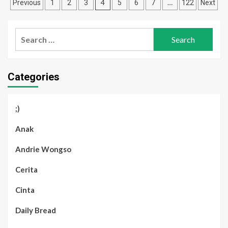
Posts
4
…
Previous
1
2
3
5
6
7
122
Next
pagination
Search
for:
Categories
;)
Anak
Andrie Wongso
Cerita
Cinta
Daily Bread